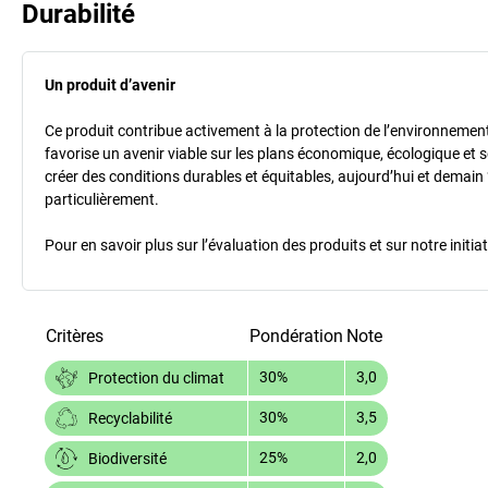
Durabilité
Un produit d’avenir
Ce produit contribue activement à la protection de l’environnement et
favorise un avenir viable sur les plans économique, écologique et so
créer des conditions durables et équitables, aujourd’hui et demain 
particulièrement.
Pour en savoir plus sur l’évaluation des produits et sur notre init
Critères
Pondération
Note
30%
3,0
Protection du climat
30%
3,5
Recyclabilité
25%
2,0
Biodiversité