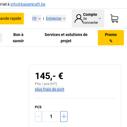
riel à
info@kaiserkraft.be
Compte
nde rapide
FR
|
Entreprise
Se
connecter
Bon à
Services et solutions de
Promo
savoir
projet
%
145,- €
Prix /
pcs
(HT)
plus frais de port
PCS