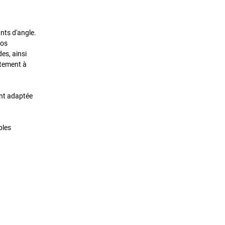
nts d'angle.
vos
es, ainsi
itement à
ent adaptée
bles