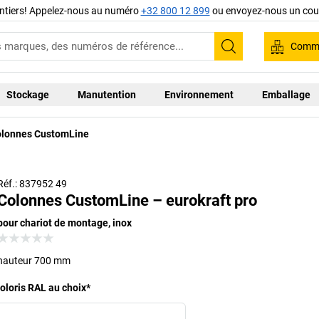
ntiers! Appelez-nous au numéro
+32 800 12 899
ou envoyez-nous un cour
Comma
Recherche
Stockage
Manutention
Environnement
Emballage
lonnes CustomLine
Exemple de variantes
Réf.: 837952 49
Colonnes CustomLine – eurokraft pro
pour chariot de montage, inox
hauteur 700 mm
oloris RAL au choix
*