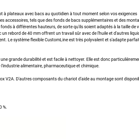
iot à plateaux avec bacs au quotidien à tout moment selon vos exigences
 des accessoires, tels que des fonds de bacs supplémentaires et des monta
s fonds à différentes hauteurs, de sorte qu'ils soient adaptés à la taille de 
n rebord de 40 mm offrent un travail sûr avec de l'huile et d'autres liquid
ent. Le système flexible CustomLine est très polyvalent et s'adapte parfa
ne grande durabilité et est facile à nettoyer. Elle est donc particulièrem
e l'industrie alimentaire, pharmaceutique et chimique.
ox V2A. D'autres composants du chariot d'aide au montage sont disponi
0 %.