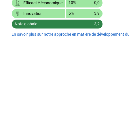
10%
0,0
Efficacité économique
5%
3,9
Innovation
Note globale
3,2
En savoir plus sur notre approche en matière de développement d