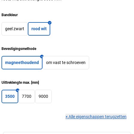
Bandkleur
geel zwart
rood wit
Bevestigingsmethode
magneethoudend
om vast te schroeven
Uittreklengte max.
[
mm
]
3500
7700
9000
×
Alle eigenschappen terugzetten