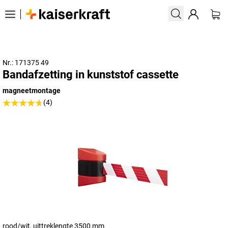
Nr.: 171375 49
Bandafzetting in kunststof cassette
magneetmontage
(4)
rood/wit, uittreklengte 3500 mm