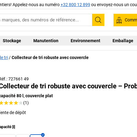
ntiers! Appelez-nous au numéro
+32 800 12 899
ou envoyez-nous un cour
Comma
Recherche
Stockage
Manutention
Environnement
Emballage
e tri
Collecteur de tri robuste avec couvercle
Châssis roulant (en accessoire) facile à monter
Réf.: 727661 49
Collecteur de tri robuste avec couvercle – Pro
capacité 80 l, couvercle plat
(1)
fente de dépôt
apacité
[
l
]