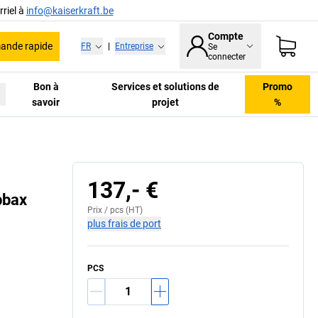
riel à
info@kaiserkraft.be
Compte
nde rapide
FR
|
Entreprise
Se
connecter
Bon à
Services et solutions de
Promo
savoir
projet
%
137,- €
bbax
Prix /
pcs
(HT)
plus frais de port
PCS