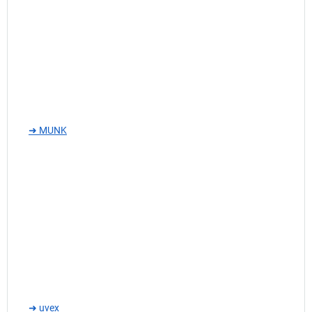
➜ MUNK
➜ uvex