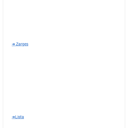
➜ Zarges
➜Lista