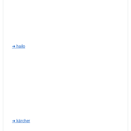
➜ hailo
➜ kärcher