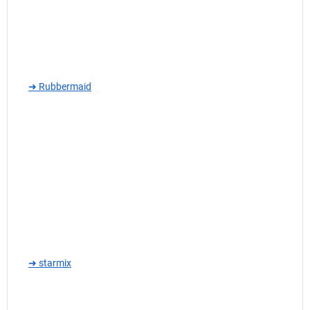
➜ Rubbermaid
➜ starmix