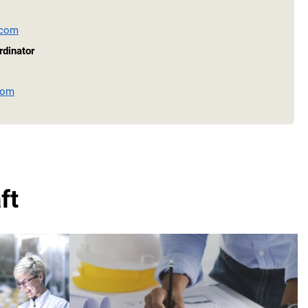
.com
rdinator
com
ft