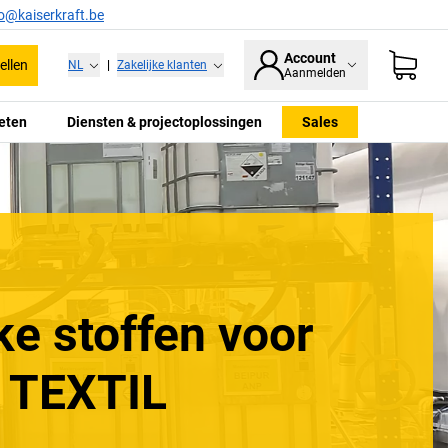
fo@kaiserkraft.be
Account
ellen
NL
|
Zakelijke klanten
Aanmelden
eten
Diensten & projectoplossingen
Sales
ke stoffen voor
 TEXTIL