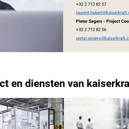
+32 2 712 82 57
laurent.hubert@kaiserkraft
Pieter Segers - Project Coo
+32 2 712 82 56
pieter.segers@kaiserkraft.
ect en diensten van
kaiserkra