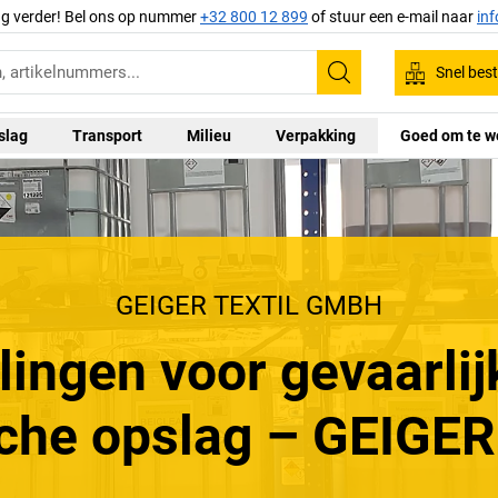
ag verder! Bel ons op nummer
+32 800 12 899
of stuur een e-mail naar
in
Snel best
Zoeken
slag
Transport
Milieu
Verpakking
Goed om te w
GEIGER TEXTIL GMBH
ingen voor gevaarlij
che opslag – GEIGER