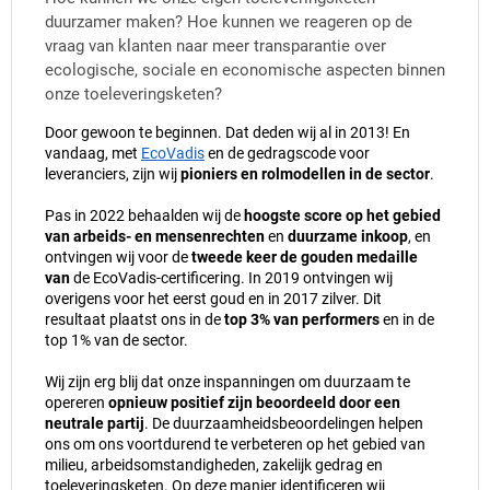
duurzamer maken? Hoe kunnen we reageren op de
vraag van klanten naar meer transparantie over
ecologische, sociale en economische aspecten binnen
onze toeleveringsketen?
Door gewoon te beginnen. Dat deden wij al in 2013! En
vandaag, met
EcoVadis
en de gedragscode voor
leveranciers, zijn wij
pioniers en rolmodellen in de sector
.
Pas in 2022 behaalden wij de
hoogste score op het gebied
van arbeids- en mensenrechten
en
duurzame inkoop
, en
ontvingen wij voor de
tweede keer de gouden medaille
van
de EcoVadis-certificering. In 2019 ontvingen wij
overigens voor het eerst goud en in 2017 zilver. Dit
resultaat plaatst ons in de
top 3% van performers
en in de
top 1% van de sector.
Wij zijn erg blij dat onze inspanningen om duurzaam te
opereren
opnieuw positief zijn beoordeeld door een
neutrale partij
. De duurzaamheidsbeoordelingen helpen
ons om ons voortdurend te verbeteren op het gebied van
milieu, arbeidsomstandigheden, zakelijk gedrag en
toeleveringsketen. Op deze manier identificeren wij