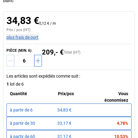
blanc
34,83 €
0,12 €
/
m
Prix /
pcs
(HT)
plus frais de port
PIÈCE (MIN. 6)
209,- €
Total (HT)
Les articles sont expédiés comme suit:
:
1
lot de 6
Quantité
Prix
/
pcs
Vous
économisez
à partir de
6
34,83 €
à partir de
30
33,17 €
4,78%
à partir de
60
31,17 €
10,53%