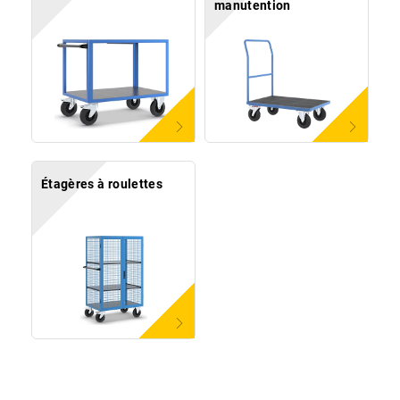
manutention
Étagères à roulettes