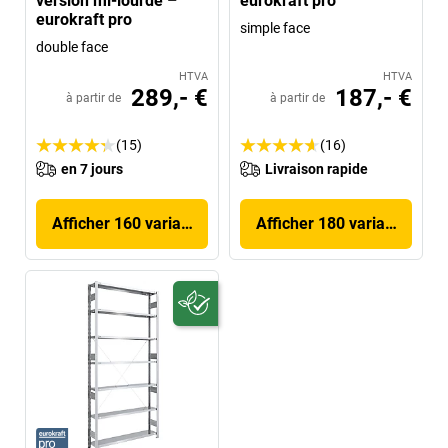
version mi-lourde –
eurokraft pro
eurokraft pro
simple face
double face
HTVA
HTVA
289,- €
187,- €
à partir de
à partir de
(15)
(16)
en 7 jours
Livraison rapide
Afficher 160 variantes
Afficher 180 variantes