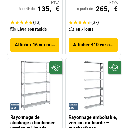
HTVA
HTVA
135,- €
265,- €
à partir de
à partir de
(13)
(37)
Livraison rapide
en 7 jours
Afficher 16 variantes
Afficher 410 variantes
Rayonnage de
Rayonnage emboîtable,
stockage à boulonner,
version mi-lourde –