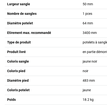
Largeur sangle
50
mm
Nombre de sangles
1
pces
Diamètre potelet
64
mm
Etirement max. recommandé
3400
mm
Type de produit
potelets à sangl
Produit livré
en partie démon
Coloris sangle
jaune noir
Coloris pied
noir
Diamètre pied
483
mm
Coloris potelet
jaune
Poids
18.2
kg