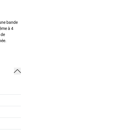
c une bande
tème à 4
 de
née.