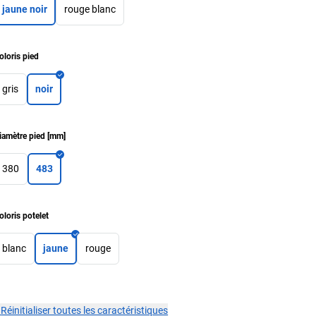
jaune noir
rouge blanc
oloris pied
gris
noir
iamètre pied
[
mm
]
380
483
oloris potelet
blanc
jaune
rouge
×
Réinitialiser toutes les caractéristiques