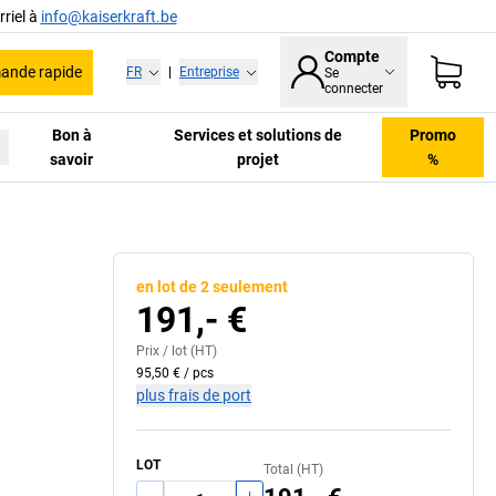
riel à
info@kaiserkraft.be
Compte
nde rapide
FR
|
Entreprise
Se
connecter
Bon à
Services et solutions de
Promo
savoir
projet
%
Système 4 sangles
en lot de 2 seulement
191,- €
Prix /
lot
(HT)
95,50 €
/
pcs
plus frais de port
LOT
Total (HT)