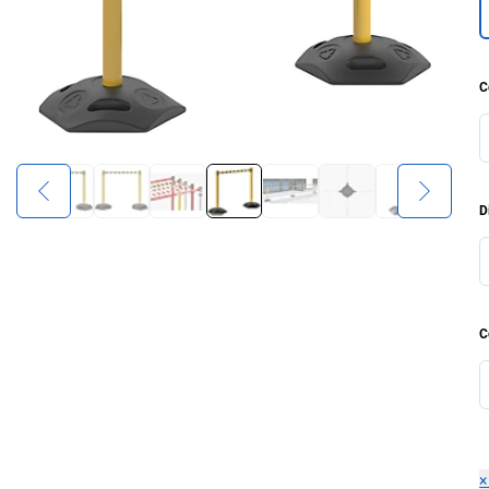
C
D
C