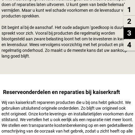
doen of reparaties laten uitvoeren. U kunt geen van beide helemaal
1
vermijden. Maar u kunt wel schade voorkomen en de levensduur van
producten oprekken.
2
Dit begint al bij de aanschaf. Het oude adagium 'goedkoop is duurkoop'
3
spreekt voor zich. Vooral bij producten die regelmatig worden
blootgesteld aan zware belasting loont het om te investeren in kwaliteit
4
en levensduur. Wees vervolgens voorzichtig met het product en pleeg
regelmatig onderhoud. Zo maakt u de meeste kans dat uw aankoop
lang goed blijft.
Reserveonderdelen en reparaties bij
kaiserkraft
Wij van
kaiserkraft
repareren producten die u bij ons hebt gekocht. We
gebruiken uitsluitend originele onderdelen. Zo blijft uw origineel ook
echt origineel. Onze korte leverings- en installatietijden voorkomen dure
stilstand. We vertellen het u ook eerlijk als een reparatie niet meer loont.
We stellen een transparante kostenberekening op en een gedetailleerde
omschrijving van de oorzaak van het gebrek, zodat u zicht heeft op alle