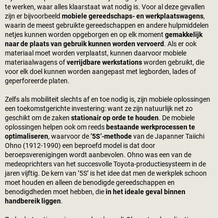
te werken, waar alles klaarstaat wat nodig is. Voor al deze gevallen
zijn er bijvoorbeeld
mobiele gereedschaps- en werkplaatswagens
,
waarin de meest gebruikte gereedschappen en andere hulpmiddelen
netjes kunnen worden opgeborgen en op elk moment
gemakkelijk
naar de plaats van gebruik kunnen worden vervoerd
. Als er ook
materiaal moet worden verplaatst, kunnen daarvoor mobiele
materiaalwagens of
verrijdbare werkstations
worden gebruikt, die
voor elk doel kunnen worden aangepast met legborden, lades of
geperforeerde platen.
Zelfs als mobiliteit slechts af en toe nodig is, zijn mobiele oplossingen
een toekomstgerichte investering: want ze zijn natuurlijk net zo
geschikt om de zaken
stationair op orde te houden
. De mobiele
oplossingen helpen ook om reeds
bestaande werkprocessen te
optimaliseren
, waarvoor de
’5S’-methode
van de Japanner Taiichi
Ohno (1912-1990) een beproefd model is dat door
beroepsverenigingen wordt aanbevolen. Ohno was een van de
medeoprichters van het succesvolle Toyota-productiesysteem in de
jaren vijftig. De kern van ’5S’ is het idee dat men de werkplek schoon
moet houden en alleen de benodigde gereedschappen en
benodigdheden moet hebben, die
in het ideale geval binnen
handbereik liggen
.