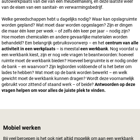
autowerkplaats van die van een meubelmakerij, en deze laatste weer
van de eisen van een sanitair- en verwarmingsbedrijf.
Welke gereedschappen hebt u dagelijks nodig? Waar kan opslagruimte
worden gepland? Wat moet daar worden opgeslagen? Zijn er dingen
die maar één keer per week – of zelfs één keer per jaar – nodig zijn?
Hoe moeten chemicaliën en andere gevaarlijke materialen worden
behandeld? Een belangrijk gebruiksvoorwerp – en het
centrum van alle
activiteit in een werkplaats
– is meestal
een werkbank
. Nog voordat u
een werkbank kiest, zijn er nog vele vragen te beantwoorden: hoeveel
ruimte moet de werkbank bieden? Hoeveel bergruimte is er nodig onder
de bank – en waarvoor? Zijn legborden voldoende of is het beter om
lades te hebben? Wat moet op de bank worden bewerkt – en welk
gewicht moet de werkbank kunnen dragen? Wordt deze voornamelijk
gebruikt voor zittend of staand werk – of beide?
Antwoorden op deze
vragen helpen om voor alles de juiste plek te vinden.
Mobiel werken
Bij veel beroepen is het ook niet altijd mogelijk om aan een werkbank