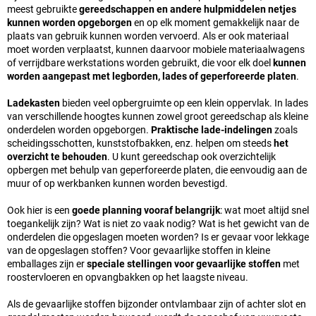
meest gebruikte
gereedschappen en andere hulpmiddelen netjes
kunnen worden opgeborgen
en op elk moment gemakkelijk naar de
plaats van gebruik kunnen worden vervoerd. Als er ook materiaal
moet worden verplaatst, kunnen daarvoor mobiele materiaalwagens
of verrijdbare werkstations worden gebruikt, die voor elk doel
kunnen
worden aangepast met legborden, lades of geperforeerde platen
.
Ladekasten
bieden veel opbergruimte op een klein oppervlak. In lades
van verschillende hoogtes kunnen zowel groot gereedschap als kleine
onderdelen worden opgeborgen.
Praktische lade-indelingen
zoals
scheidingsschotten, kunststofbakken, enz. helpen om steeds
het
overzicht te behouden
. U kunt gereedschap ook overzichtelijk
opbergen met behulp van geperforeerde platen, die eenvoudig aan de
muur of op werkbanken kunnen worden bevestigd.
Ook hier is een
goede planning vooraf belangrijk
: wat moet altijd snel
toegankelijk zijn? Wat is niet zo vaak nodig? Wat is het gewicht van de
onderdelen die opgeslagen moeten worden? Is er gevaar voor lekkage
van de opgeslagen stoffen? Voor gevaarlijke stoffen in kleine
emballages zijn er
speciale stellingen voor gevaarlijke stoffen
met
roostervloeren en opvangbakken op het laagste niveau.
Als de gevaarlijke stoffen bijzonder ontvlambaar zijn of achter slot en