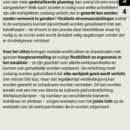
3
voor een meer
gedetailleerde planning
: kan overal stroom worden
aangesloten? Welk soort stoelen is nodig voor welke activiteiten? En
4
zijn alle werkplekken zodanig verlicht dat er
gewerkt kan worden
zonder vermoeid te geraken
?
Flexibele stroomaansluitingen
overal
in de werkplaats kunnen bijvoorbeeld worden gerealiseerd met een
kabelhaspel – de stroom is dan precies daar beschikbaar waar hij
nodig is, en na het werk wordt de kabel veilig opgeborgen zonder dat
er struikelgevaar ontstaat.
Voor het zitten
brengen mobiele werkkrukken en draaistoelen met
gasveer-
hoogteverstelling
de nodige
flexibiliteit en ergonomie in
het meubilair
– ze zijn geschikt voor allerlei werkzaamheden en
kunnen ook gemakkelijk worden verplaatst. De verlichting moet
zodanig worden geïnstalleerd dat
elke werkplek goed wordt verlicht
(ten minste 500 lux), maar dat tegelijkertijd verblindingsvrij kan
worden gewerkt en schaduwen worden vermeden. Dit kan worden
bereikt met een mix van directe en indirecte plafondverlichting.
Werkplaatslampen – bij voorkeur op verschillende manieren
instelbaar en dimbaar – zorgen eveneens voor het
juiste licht
op de
werkplek voor de werkzaamheden die er worden uitgevoerd.