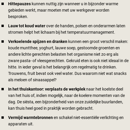
Hittepauzes
kunnen nuttig zijn wanneer u in bijzonder warme
gebieden werkt, maar moeten met uw werkgever worden
besproken.
Lauw tot koud water
over de handen, polsen en onderarmen laten
stromen helpt het lichaam bij het temperatuurmanagement.
Verkoelende spijzen en dranken
kunnen een groot verschil maken:
koude muntthee, yoghurt, lauwe soep, gestoomde groenten en
andere lichte gerechten belasten het organisme niet zo erg als
zware pasta- of vleesgerechten. Gekruid eten is ook niet ideaal in de
hitte. In ieder geval is het belangrijk om regelmatig te drinken.
Trouwens, fruit bevat ook veel water. Dus waarom niet wat snacks
als meloen of sinaasappel?
In het thuiskantoor: verplaats de werkplek
naar het koelste deel
van het huis of, indien mogelijk, naar de koelere momenten van de
dag. De siësta, een bijzonderheid van onze zuidelijke buurlanden,
kan thuis heel goed in praktijk worden gebracht.
Vermijd warmtebronnen
en schakel niet-essentiële verlichting en
apparaten uit.