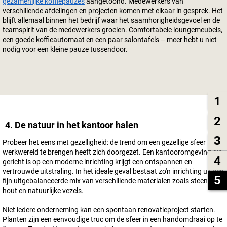
gezamenlijke koffiepauzes
aangetoond. Medewerkers van
verschillende afdelingen en projecten komen met elkaar in gesprek. Het
blijft allemaal binnen het bedrijf waar het saamhorigheidsgevoel en de
teamspirit van de medewerkers groeien. Comfortabele loungemeubels,
een goede koffieautomaat en een paar salontafels – meer hebt u niet
nodig voor een kleine pauze tussendoor.
1
2
4. De natuur in het kantoor halen
3
Probeer het eens met gezelligheid: de trend om een gezellige sfeer in de
werkwereld te brengen heeft zich doorgezet. Een kantooromgeving die
4
gericht is op een moderne inrichting krijgt een ontspannen en
vertrouwde uitstraling. In het ideale geval bestaat zo'n inrichting uit een
5
fijn uitgebalanceerde mix van verschillende materialen zoals steen,
hout en natuurlijke vezels.
Niet iedere onderneming kan een spontaan renovatieproject starten.
Planten zijn een eenvoudige truc om de sfeer in een handomdraai op te