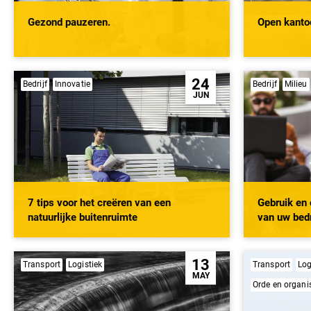
Gezond pauzeren.
Open kantoo
24
Bedrijf
Innovatie
Bedrijf
Milieu
JUN
7 tips voor het creëren van een
Gebruik en 
natuurlijke buitenruimte
van uw bedr
leest u hoe!
13
Transport
Logistiek
Transport
Log
MAY
Orde en organi