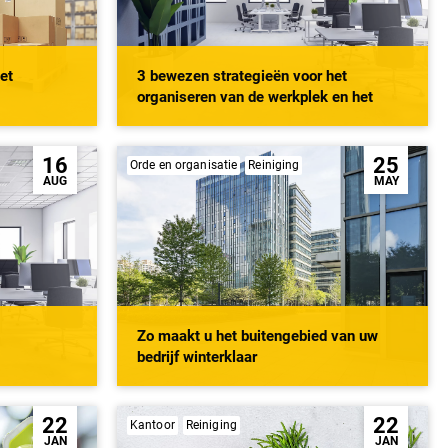
het
3 bewezen strategieën voor het
organiseren van de werkplek en het
verhogen van de productiviteit
16
25
Orde en organisatie
Reiniging
AUG
MAY
Zo maakt u het buitengebied van uw
bedrijf winterklaar
22
22
Kantoor
Reiniging
JAN
JAN