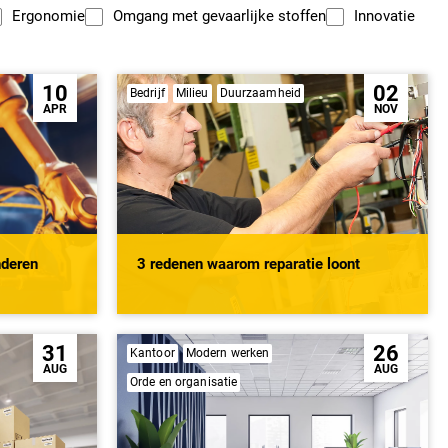
Ergonomie
Omgang met gevaarlijke stoffen
Innovatie
10
02
Bedrijf
Milieu
Duurzaamheid
APR
NOV
nderen
3 redenen waarom reparatie loont
31
26
Kantoor
Modern werken
AUG
AUG
Orde en organisatie