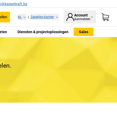
fo@kaiserkraft.be
Account
ellen
NL
|
Zakelijke klanten
Aanmelden
eten
Diensten & projectoplossingen
Sales
elen.