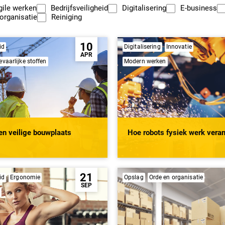
gile werken
Bedrijfsveiligheid
Digitalisering
E-business
organisatie
Reiniging
10
id
Digitalisering
Innovatie
APR
aarlijke stoffen
Modern werken
en veilige bouwplaats
Hoe robots fysiek werk vera
21
id
Ergonomie
Opslag
Orde en organisatie
SEP