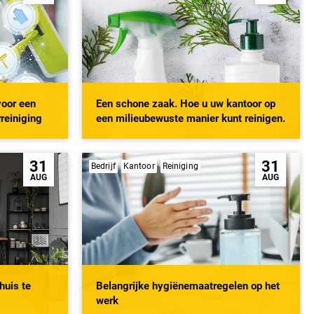
voor een
Een schone zaak. Hoe u uw kantoor op
reiniging
een milieubewuste manier kunt reinigen.
31
31
Bedrijf
Kantoor
Reiniging
AUG
AUG
huis te
Belangrijke hygiënemaatregelen op het
werk