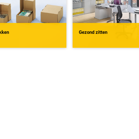
akken
Gezond zitten