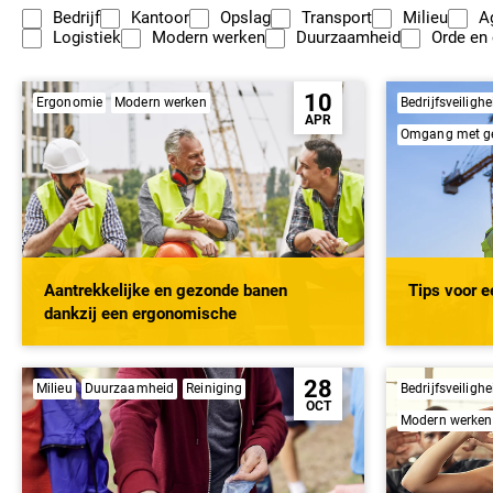
Bedrijf
Kantoor
Opslag
Transport
Milieu
A
Logistiek
Modern werken
Duurzaamheid
Orde en 
10
Ergonomie
Modern werken
Bedrijfsveilighe
APR
Omgang met gev
Aantrekkelijke en gezonde banen
Tips voor e
dankzij een ergonomische
werkplekinrichting
28
Milieu
Duurzaamheid
Reiniging
Bedrijfsveilighe
OCT
Modern werken