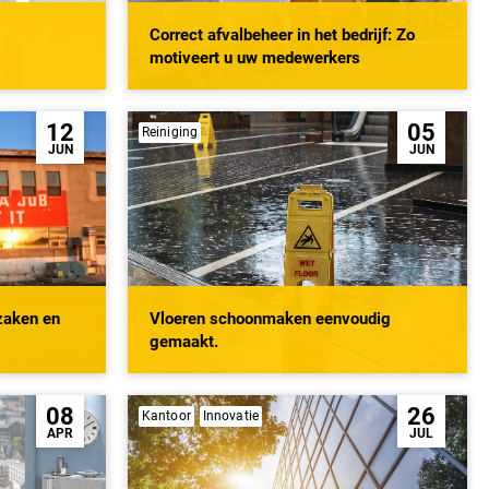
Correct afvalbeheer in het bedrijf: Zo
motiveert u uw medewerkers
12
05
Reiniging
JUN
JUN
zaken en
Vloeren schoonmaken eenvoudig
gemaakt.
08
26
Kantoor
Innovatie
APR
JUL