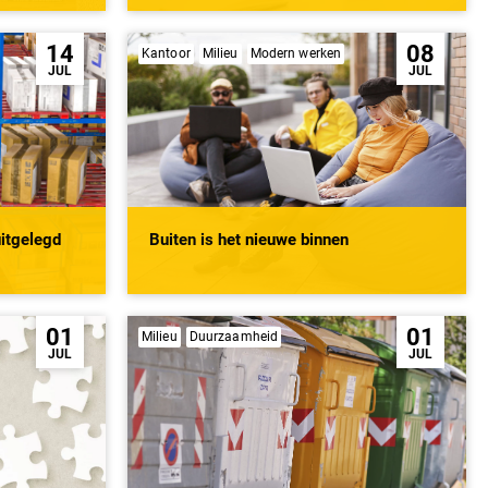
14
08
Kantoor
Milieu
Modern werken
JUL
JUL
itgelegd
Buiten is het nieuwe binnen
01
01
Milieu
Duurzaamheid
JUL
JUL