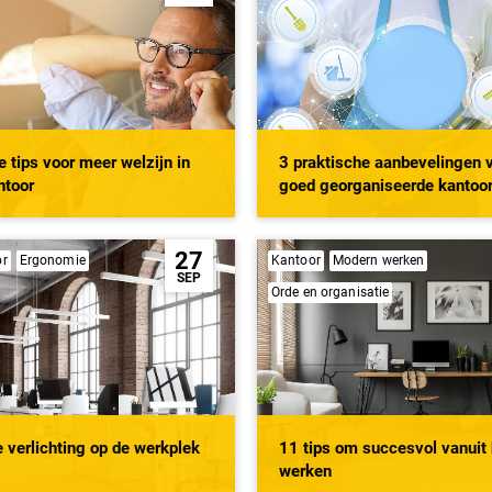
e tips voor meer welzijn in
3 praktische aanbevelingen 
ntoor
goed georganiseerde kantoor
27
or
Ergonomie
Kantoor
Modern werken
SEP
Orde en organisatie
 verlichting op de werkplek
11 tips om succesvol vanuit 
werken