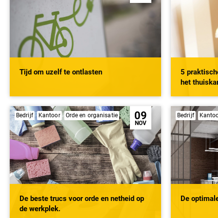
Tijd om uzelf te ontlasten
5 praktisch
het thuiska
09
Bedrijf
Kantoor
Orde en organisatie
Bedrijf
Kanto
NOV
De beste trucs voor orde en netheid op
De optimale
de werkplek.