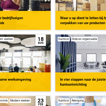
 bedrijfseigen
Waar u op dient te letten bij 
o's
verpakken van uw producten
18
rn werken
Kantoor
Orde en organisatie
AUG
name werkomgeving
In vier stappen naar de juiste
kantoorinrichting
23
nomie
Modern werken
Kantoor
Reiniging
FEB