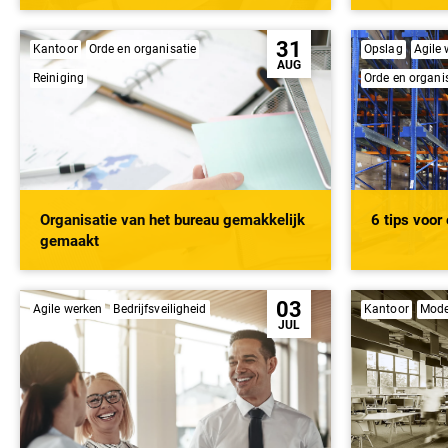
31
Kantoor
Orde en organisatie
Opslag
Agile
AUG
Reiniging
Orde en organi
Organisatie van het bureau gemakkelijk
6 tips voor
gemaakt
03
Agile werken
Bedrijfsveiligheid
Kantoor
Mode
JUL