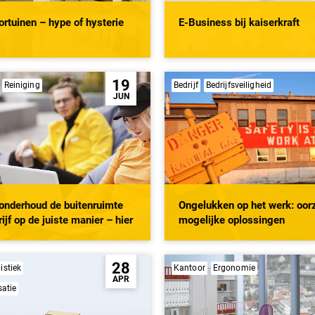
rtuinen – hype of hysterie
E-Business bij
kaiserkraft
19
Reiniging
Bedrijf
Bedrijfsveiligheid
JUN
onderhoud de buitenruimte
Ongelukken op het werk: oor
ijf op de juiste manier – hier
mogelijke oplossingen
28
istiek
Kantoor
Ergonomie
APR
satie