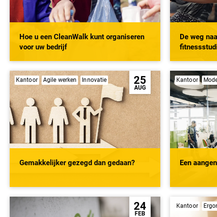
Hoe u een CleanWalk kunt organiseren
De weg naar
voor uw bedrijf
fitnessstudi
25
Kantoor
Agile werken
Innovatie
Kantoor
Mode
AUG
Gemakkelijker gezegd dan gedaan?
Een aange
24
Kantoor
Ergo
FEB