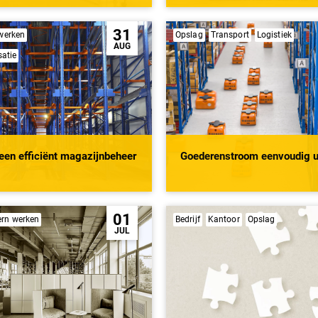
31
 werken
Opslag
Transport
Logistiek
AUG
satie
 een efficiënt magazijnbeheer
Goederenstroom eenvoudig u
01
rn werken
Bedrijf
Kantoor
Opslag
JUL