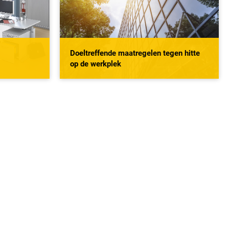
Doeltreffende maatregelen tegen hitte
op de werkplek