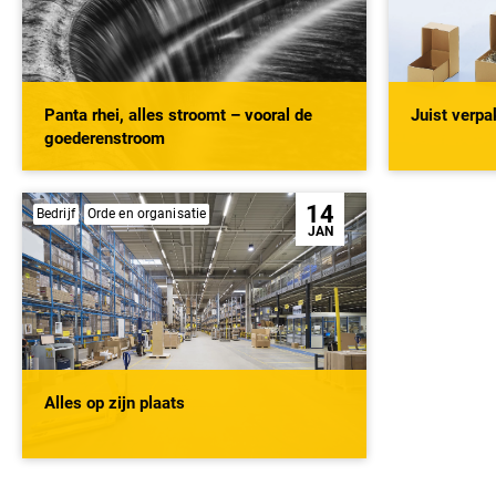
Panta rhei, alles stroomt – vooral de
Juist verp
goederenstroom
14
Bedrijf
Orde en organisatie
JAN
Alles op zijn plaats