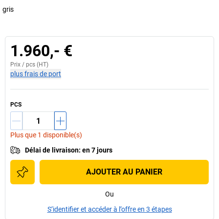
gris
1.960,- €
Prix /
pcs
(HT)
plus frais de port
PCS
Plus que 1 disponible(s)
Délai de livraison
:
en 7 jours
AJOUTER AU PANIER
Ou
S’identifier et accéder à l’offre en 3 étapes