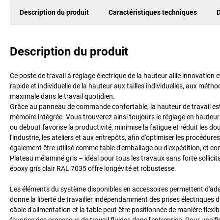
Description du produit
Caractéristiques techniques
D
Description du produit
Ce poste de travail à réglage électrique de la hauteur allie innovatio
rapide et individuelle de la hauteur aux tailles individuelles, aux méthod
maximale dans le travail quotidien.
Grâce au panneau de commande confortable, la hauteur de travail est fa
mémoire intégrée. Vous trouverez ainsi toujours le réglage en hauteur p
ou debout favorise la productivité, minimise la fatigue et réduit les do
l'industrie, les ateliers et aux entrepôts, afin d'optimiser les procédures
également être utilisé comme table d'emballage ou d'expédition, et c
Plateau mélaminé gris – idéal pour tous les travaux sans forte sollici
époxy gris clair RAL 7035 offre longévité et robustesse.
Les éléments du système disponibles en accessoires permettent d'adapte
donne la liberté de travailler indépendamment des prises électriques de l
câble d'alimentation et la table peut être positionnée de manière flexi
favorise des processus de travail fluides dans l'entreprise. Pour une fl