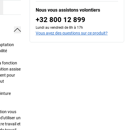
Nous vous assistons volontiers
+32 800 12 899
Lundi au vendredi de 8h à 17h
Vous avez des questions sur ce produit?
aptation
ilité
a fonction
ition assise
ment pour
eut
einture
ption vous
d'utiliser un
e travail et
de travail