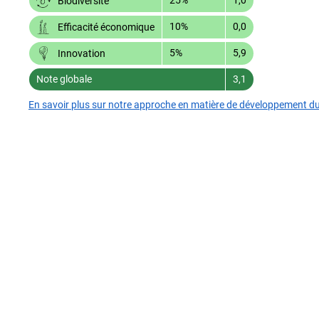
Biodiversité
10%
0,0
Efficacité économique
5%
5,9
Innovation
Note globale
3,1
En savoir plus sur notre approche en matière de développement d