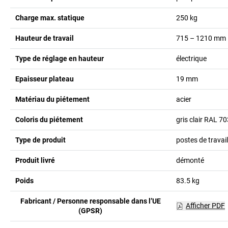
Charge max. statique
250
kg
Hauteur de travail
715 – 1210
mm
Type de réglage en hauteur
électrique
Epaisseur plateau
19
mm
Matériau du piétement
acier
Coloris du piétement
gris clair RAL 7
Type de produit
postes de travail
Produit livré
démonté
Poids
83.5
kg
Fabricant / Personne responsable dans l’UE
Afficher PDF
(GPSR)