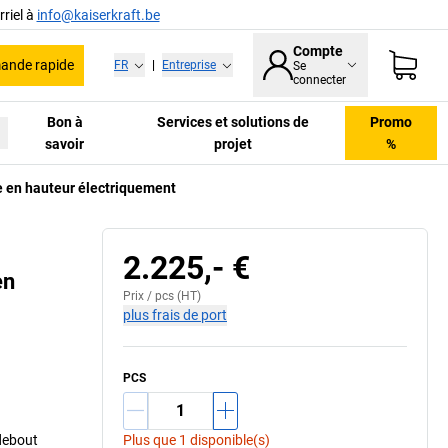
riel à
info@kaiserkraft.be
Compte
nde rapide
FR
|
Entreprise
Se
connecter
Bon à
Services et solutions de
Promo
savoir
projet
%
le en hauteur électriquement
Sans accessoires
2.225,- €
en
Prix /
pcs
(HT)
plus frais de port
PCS
 debout
Plus que 1 disponible(s)