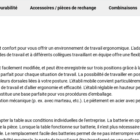
urabilité
Accessoires / pièces de rechange
Combinaisons
n et confort pour vous offrir un environnement de travail ergonomique. L'ad
es de travail et à différents collègues travaillant en équipe offre une flexib
cilement modifiée, et peut être enregistrée sur trois positions grâce à l
arfait pour chaque situation de travail. La possibilité de travailler en pos
uleurs dorsales liées à votre posture. L'établi mobile convient particulière
 de travail et d'allier ergonomie et efficacité. L'établi réglable en hauteur p
onstitue une base parfaite pour vos procédures d'emballage.
tation mécanique (p. ex. avec marteau, etc.). Le piètement en acier avec p
r la table aux conditions individuelles de l'entreprise. La batterie en o
a pièce. Lorsque la table fonctionne sur batterie, il n'est plus nécessaire 
ble. Le remplacement facile des batteries permet de ne pas interrompre votr
exibilité maximale, le poste de travail peut être transformé en une surface 