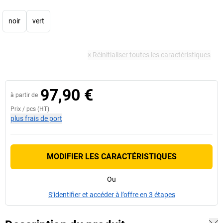
noir
vert
×
Réinitialiser toutes les caractéristiques
97,90 €
à partir de
Prix /
pcs
(HT)
plus frais de port
MODIFIER LES CARACTÉRISTIQUES
Ou
S’identifier et accéder à l’offre en 3 étapes