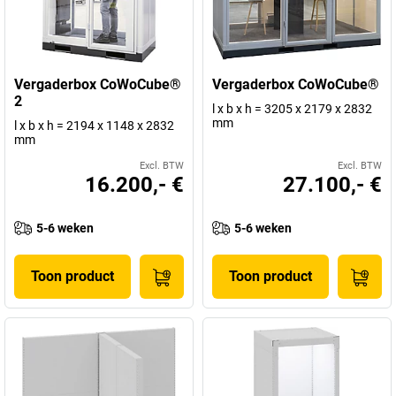
Vergaderbox CoWoCube®
Vergaderbox CoWoCube®
2
l x b x h = 3205 x 2179 x 2832
mm
l x b x h = 2194 x 1148 x 2832
mm
Excl. BTW
Excl. BTW
16.200,- €
27.100,- €
5-6 weken
5-6 weken
Toon product
Toon product