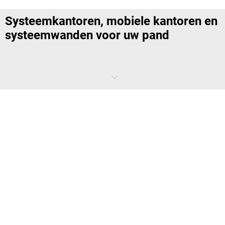
Systeemkantoren, mobiele kantoren en
systeemwanden voor uw pand
Systeemkantoren, mobiele kantoren en systeemwanden kunnen
handig zijn voor uw bedrijfspand. Met een systeemkantoor creëert u
gemakkelijk een extra werk- of opslagruimte in bijvoorbeeld een
magazijn of productiehal. Deze systeemkantoren zijn geluidswerend
en beschermen werknemers daarbinnen ook tegen stof. Mobiele
kantoren zijn kleine kantoren die je gemakkelijk kunt verplaatsen
binnen uw pand. Met systeemwanden zorg je ervoor dat bureaus
gescheiden kunnen worden, zodat mensen in concentratie kunnen
werken. Onze systeemkantoren zijn een onderdeel van een nog groter
assortiment aan aanpassingen in uw bedrijf. Ontdek de diverse
systeemkantoren, mobiele kantoren en systeemwanden in ons
aanbod en vind passende items voor in uw pand.