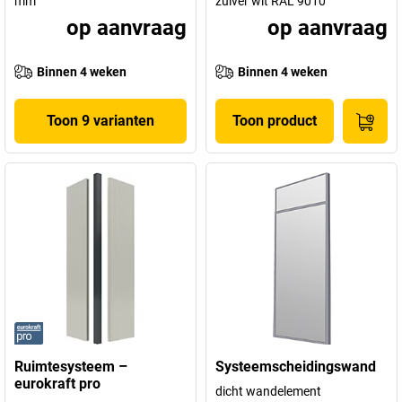
mm
zuiver wit RAL 9010
op aanvraag
op aanvraag
Binnen 4 weken
Binnen 4 weken
Toon 9 varianten
Toon product
Ruimtesysteem –
Systeemscheidingswand
eurokraft pro
dicht wandelement