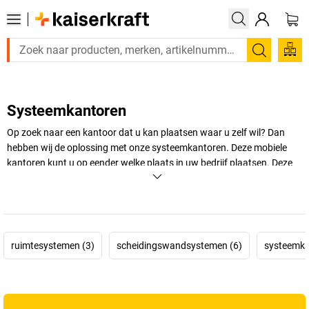
Zoeken
Systeemkantoren
Op zoek naar een kantoor dat u kan plaatsen waar u zelf wil? Dan
hebben wij de oplossing met onze systeemkantoren. Deze mobiele
kantoren kunt u op eender welke plaats in uw bedrijf plaatsen. Deze
verplaatsbare kantoren kunt u zonder problemen bij ons bestellen,
waarna u ze zelf kunt in elkaar monteren.
+
Meer weergeven
ruimtesystemen (3)
scheidingswandsystemen (6)
systeemka