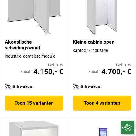
Akoestische
Kleine cabine open
scheidingswand
kantoor / industrie
industrie, complete module
Excl. BTW
Excl. BTW
4.150,- €
4.700,- €
vanaf
vanaf
5-6 weken
5-6 weken
Toon 15 varianten
Toon 4 varianten