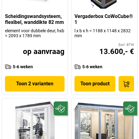
Scheidingswandsysteem,
Vergaderbox CoWoCube®
flexibel, wanddikte 82 mm
1
element voor dubbele deur, hxb
l x b x h = 1188 x 1148 x 2832
= 2093 x 1789 mm
mm
Excl. BTW
op aanvraag
13.600,- €
5-6 weken
5-6 weken
Toon 2 varianten
Toon product