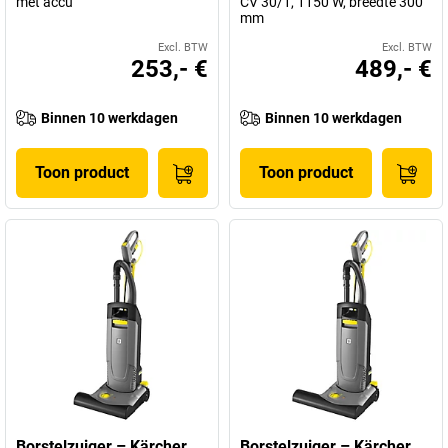
met accu
CV 30/1, 1150 W, breedte 300
mm
Excl. BTW
Excl. BTW
253,- €
489,- €
Binnen 10 werkdagen
Binnen 10 werkdagen
Toon product
Toon product
Borstelzuiger – Kärcher
Borstelzuiger – Kärcher