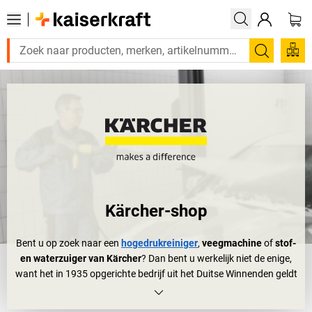
Zoeken
Kärcher-shop
Bent u op zoek naar een
hogedrukreiniger
,
veegmachine
of
stof-
en waterzuiger van Kärcher
? Dan bent u werkelijk niet de enige,
want het in 1935 opgerichte bedrijf uit het Duitse Winnenden geldt
als wereldmarktleider voor efficiënte en duurzame
reinigingsapparaten en -systemen. Eerst produceerde Kärcher