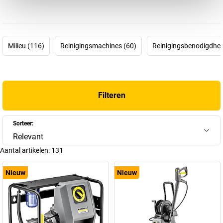
voornamelijk elektrische ovens voor de industrie, maar na de
ontwikkeling van de eerste Europese hogedrukreiniger in 1950
verschoof het zwaartepunt al snel naar de productie van
reinigingsmachines voor bedrijven en voor thuis.
Milieu (116)
Reinigingsmachines (60)
Reinigingsbenodigdhed
Dit bleek al snel de juiste keuze, want tegenwoordig is de
hogedrukreiniger van Kärcher wereldberoemd en is zelfs het
werkwoord ’kärchern’ opgenomen in de Duitse omgangstaal.
Logisch dus, dat Kärcher ook bij
kaiserkraft
niet mag ontbreken:
Filteren
ontdek in onze webshop verschillende stof- en waterzuigers,
veegmachines en hogedrukreinigers van Kärcher!
Sorteer:
Relevant
Aantal artikelen:
131
Nieuw
Nieuw