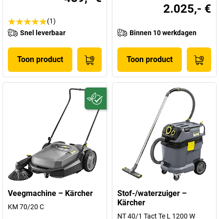
2.025,- €
(1)
Snel leverbaar
Binnen 10 werkdagen
Toon product
Toon product
Veegmachine – Kärcher
Stof-/waterzuiger –
Kärcher
KM 70/20 C
NT 40/1 Tact Te L 1200 W