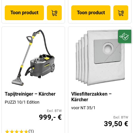
Toon product
Toon product
Tapijtreiniger – Kärcher
Vliesfilterzakken –
Kärcher
PUZZI 10/1 Edition
voor NT 35/1
Excl. BTW
999,- €
Excl. BTW
39,50 €
(1)