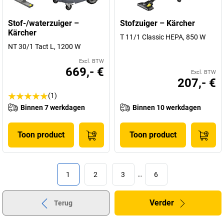
Stof-/waterzuiger –
Stofzuiger – Kärcher
Kärcher
T 11/1 Classic HEPA, 850 W
NT 30/1 Tact L, 1200 W
Excl. BTW
669,- €
Excl. BTW
207,- €
(1)
Binnen 7 werkdagen
Binnen 10 werkdagen
Toon product
Toon product
1
2
3
…
6
Verder
Terug