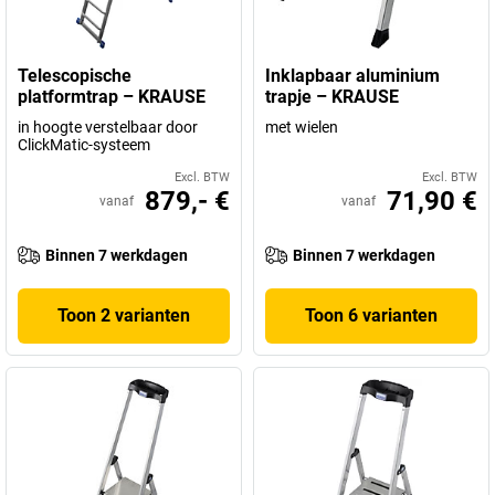
Telescopische
Inklapbaar aluminium
platformtrap – KRAUSE
trapje – KRAUSE
in hoogte verstelbaar door
met wielen
ClickMatic-systeem
Excl. BTW
Excl. BTW
879,- €
71,90 €
vanaf
vanaf
Binnen 7 werkdagen
Binnen 7 werkdagen
Toon 2 varianten
Toon 6 varianten