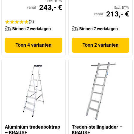
Excl. BTW
243,- €
vanaf
Excl. BTW
213,- €
vanaf
(2)
Binnen 7 werkdagen
Binnen 7 werkdagen
Toon 4 varianten
Toon 2 varianten
Aluminium tredenboktrap
Treden-stellingladder –
– KRAUSE
KRAUSE