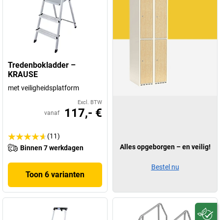
Tredenbokladder –
KRAUSE
met veiligheidsplatform
Excl. BTW
117,- €
vanaf
(11)
Alles opgeborgen – en veilig!
Binnen 7 werkdagen
Bestel nu
Toon 6 varianten