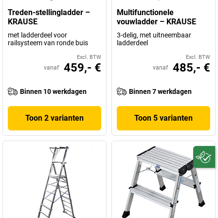
Treden-stellingladder –
Multifunctionele
KRAUSE
vouwladder – KRAUSE
met ladderdeel voor
3-delig, met uitneembaar
railsysteem van ronde buis
ladderdeel
Excl. BTW
Excl. BTW
459,- €
485,- €
vanaf
vanaf
Binnen 10 werkdagen
Binnen 7 werkdagen
Toon 2 varianten
Toon 5 varianten