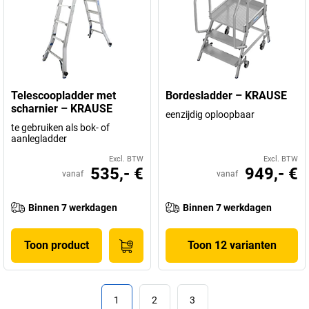
Telescoopladder met
Bordesladder – KRAUSE
scharnier – KRAUSE
eenzijdig oploopbaar
te gebruiken als bok- of
aanlegladder
Excl. BTW
Excl. BTW
535,- €
949,- €
vanaf
vanaf
Binnen 7 werkdagen
Binnen 7 werkdagen
Toon product
Toon 12 varianten
1
2
3