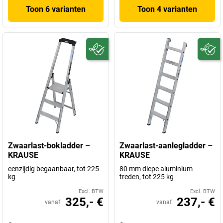
Toon 6 varianten
Toon 4 varianten
Zwaarlast-bokladder –
Zwaarlast-aanlegladder –
KRAUSE
KRAUSE
eenzijdig begaanbaar, tot 225
80 mm diepe aluminium
kg
treden, tot 225 kg
Excl. BTW
Excl. BTW
325,- €
237,- €
vanaf
vanaf