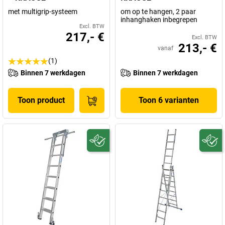
met multigrip-systeem
om op te hangen, 2 paar
inhanghaken inbegrepen
Excl. BTW
217,- €
Excl. BTW
213,- €
vanaf
(1)
Binnen 7 werkdagen
Binnen 7 werkdagen
Toon product
Toon 6 varianten