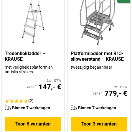
Tredenbokladder –
Platformladder met R13-
KRAUSE
slipweerstand – KRAUSE
met veiligheidsplatform en
tweezijdig begaanbaar
antislip-stroken
Excl. BTW
147,- €
vanaf
Excl. BTW
779,- €
vanaf
(2)
Binnen 7 werkdagen
Binnen 7 werkdagen
Toon 5 varianten
Toon 3 varianten