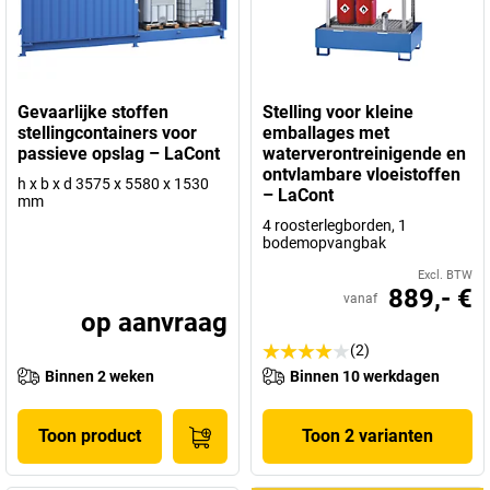
zich dat alle producten beschikken over
uitgebreide en actuele
goedkeuringsdocumenten
.
Bent u op zoek naar
veilige en milieuvriendelijke
opslagtechnologie voor uw gevaarlijke stoffen
? Vertrouw dan op
Gevaarlijke stoffen
Stelling voor kleine
de geteste, wettelijk conforme en duurzame kwaliteitsproducten
stellingcontainers voor
emballages met
van
LaCont
.
passieve opslag – LaCont
waterverontreinigende en
Natuurlijk
Made in Germany
.
ontvlambare vloeistoffen
h x b x d 3575 x 5580 x 1530
– LaCont
mm
4 roosterlegborden, 1
bodemopvangbak
Excl. BTW
889,- €
vanaf
op aanvraag
(2)
Binnen 2 weken
Binnen 10 werkdagen
Toon product
Toon 2 varianten