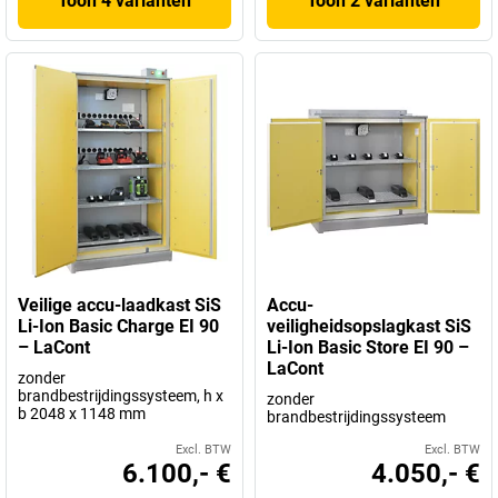
Toon 4 varianten
Toon 2 varianten
Veilige accu-laadkast SiS
Accu-
Li-Ion Basic Charge EI 90
veiligheidsopslagkast SiS
– LaCont
Li-Ion Basic Store EI 90 –
LaCont
zonder
brandbestrijdingssysteem, h x
zonder
b 2048 x 1148 mm
brandbestrijdingssysteem
Excl. BTW
Excl. BTW
6.100,- €
4.050,- €