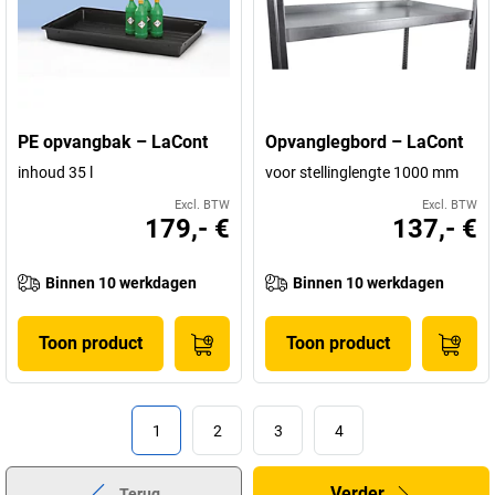
PE opvangbak – LaCont
Opvanglegbord – LaCont
inhoud 35 l
voor stellinglengte 1000 mm
Excl. BTW
Excl. BTW
179,- €
137,- €
Binnen 10 werkdagen
Binnen 10 werkdagen
Toon product
Toon product
1
2
3
4
Verder
Terug