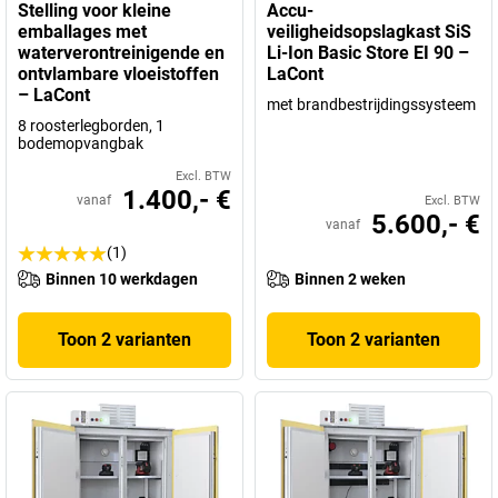
Stelling voor kleine
Accu-
emballages met
veiligheidsopslagkast SiS
waterverontreinigende en
Li-Ion Basic Store EI 90 –
ontvlambare vloeistoffen
LaCont
– LaCont
met brandbestrijdingssysteem
8 roosterlegborden, 1
bodemopvangbak
Excl. BTW
1.400,- €
vanaf
Excl. BTW
5.600,- €
vanaf
(1)
Binnen 10 werkdagen
Binnen 2 weken
Toon 2 varianten
Toon 2 varianten