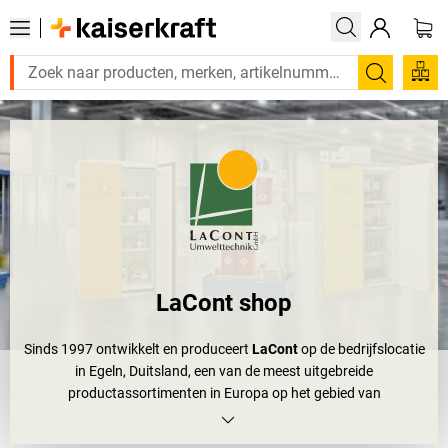
Zoeken
LaCont shop
Sinds 1997 ontwikkelt en produceert
LaCont
op de bedrijfslocatie
in Egeln, Duitsland, een van de meest uitgebreide
productassortimenten in Europa op het gebied van
milieuvriendelijke
opslag van gevaarlijke stoffen
. Ongeacht of u
gevaarlijke stoffen opslaat in werkruimtes, gebouwen of buiten: