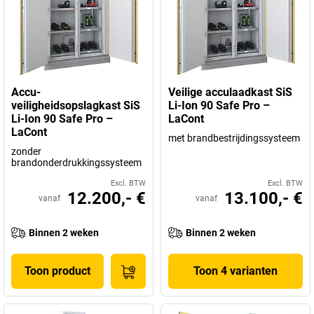
Accu-
Veilige acculaadkast SiS
veiligheidsopslagkast SiS
Li-Ion 90 Safe Pro –
Li-Ion 90 Safe Pro –
LaCont
LaCont
met brandbestrijdingssysteem
zonder
brandonderdrukkingssysteem
Excl. BTW
Excl. BTW
12.200,- €
13.100,- €
vanaf
vanaf
Binnen 2 weken
Binnen 2 weken
Toon product
Toon 4 varianten