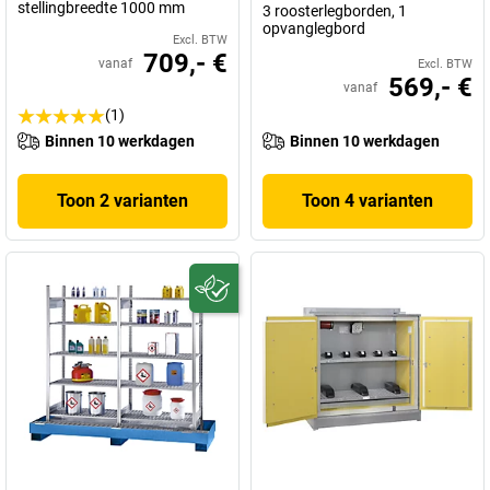
stellingbreedte 1000 mm
3 roosterlegborden, 1
opvanglegbord
Excl. BTW
709,- €
vanaf
Excl. BTW
569,- €
vanaf
(1)
Binnen 10 werkdagen
Binnen 10 werkdagen
Toon 2 varianten
Toon 4 varianten