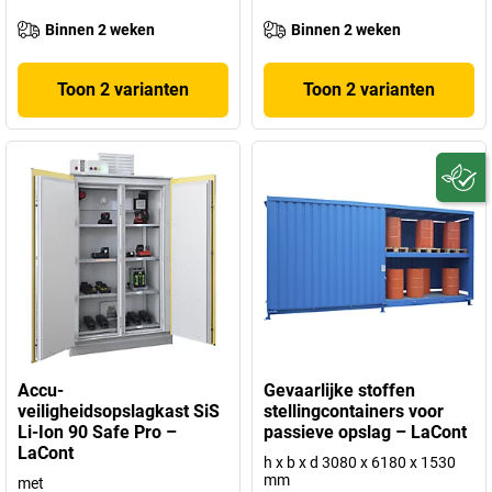
Binnen 2 weken
Binnen 2 weken
Toon 2 varianten
Toon 2 varianten
Accu-
Gevaarlijke stoffen
veiligheidsopslagkast SiS
stellingcontainers voor
Li-Ion 90 Safe Pro –
passieve opslag – LaCont
LaCont
h x b x d 3080 x 6180 x 1530
mm
met