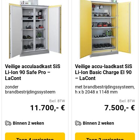
Veilige acculaadkast SiS
Veilige accu-laadkast SiS
Li-Ion 90 Safe Pro –
Li-Ion Basic Charge EI 90
LaCont
– LaCont
zonder
met brandbestrijdingssysteem,
brandbestrijdingssysteem
h x b 2048 x 1148 mm
Excl. BTW
Excl. BTW
11.700,- €
7.500,- €
Binnen 2 weken
Binnen 2 weken