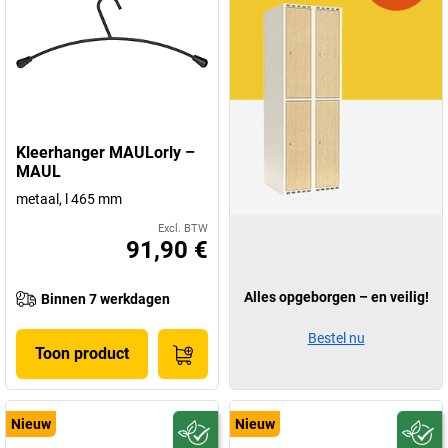
Kleerhanger MAULorly –
MAUL
metaal, l 465 mm
Excl. BTW
91,90 €
Alles opgeborgen – en veilig!
Binnen 7 werkdagen
Bestel nu
Toon product
Nieuw
Nieuw