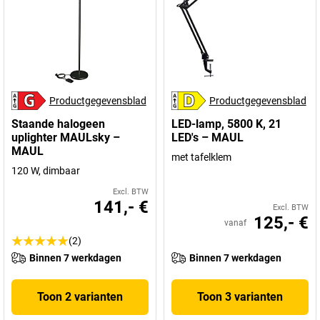
Productgegevensblad
Productgegevensblad
Staande halogeen
LED-lamp, 5800 K, 21
uplighter MAULsky –
LED's – MAUL
MAUL
met tafelklem
120 W, dimbaar
Excl. BTW
141,- €
Excl. BTW
125,- €
vanaf
(2)
Binnen 7 werkdagen
Binnen 7 werkdagen
Toon 2 varianten
Toon 3 varianten