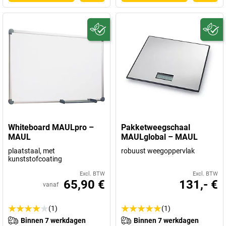
Whiteboard MAULpro –
Pakketweegschaal
MAUL
MAULglobal – MAUL
plaatstaal, met
robuust weegoppervlak
kunststofcoating
Excl. BTW
Excl. BTW
65,90 €
131,- €
vanaf
(1)
(1)
Binnen 7 werkdagen
Binnen 7 werkdagen