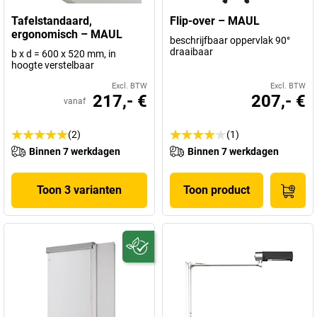
Tafelstandaard,
Flip-over – MAUL
ergonomisch – MAUL
beschrijfbaar oppervlak 90°
draaibaar
b x d = 600 x 520 mm, in
hoogte verstelbaar
Excl. BTW
Excl. BTW
217,- €
207,- €
vanaf
(2)
(1)
Binnen 7 werkdagen
Binnen 7 werkdagen
Toon 3 varianten
Toon product