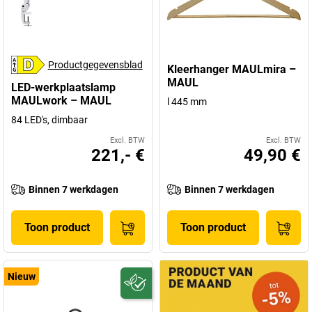
weegschalen
.
Productgegevensblad
Kleerhanger MAULmira –
MAUL
LED-werkplaatslamp
MAULwork – MAUL
l 445 mm
84 LED's, dimbaar
Excl. BTW
Excl. BTW
221,- €
49,90 €
Binnen 7 werkdagen
Binnen 7 werkdagen
Toon product
Toon product
Nieuw