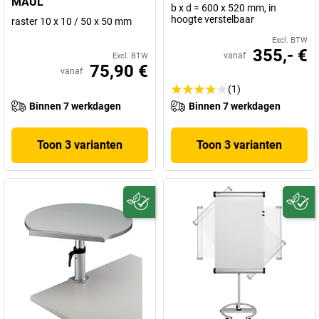
MAUL
b x d = 600 x 520 mm, in
hoogte verstelbaar
raster 10 x 10 / 50 x 50 mm
Excl. BTW
355,- €
vanaf
Excl. BTW
75,90 €
vanaf
(1)
Binnen 7 werkdagen
Binnen 7 werkdagen
Toon 3 varianten
Toon 3 varianten