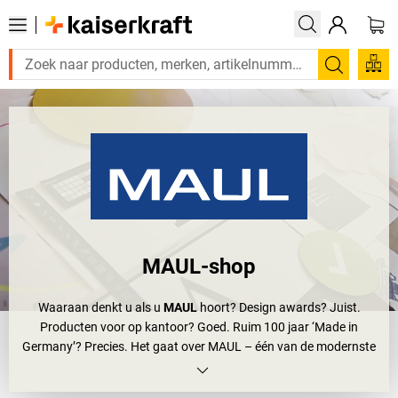
Zoeken
MAUL-shop
Waaraan denkt u als u
MAUL
hoort? Design awards? Juist.
Producten voor op kantoor? Goed. Ruim 100 jaar ‘Made in
Germany’? Precies. Het gaat over MAUL – één van de modernste
bedrijven in Duitsland voor oplossingen rondom uw werkplek. En
een innovatief familiebedrijf, dat reeds in de vierde generatie