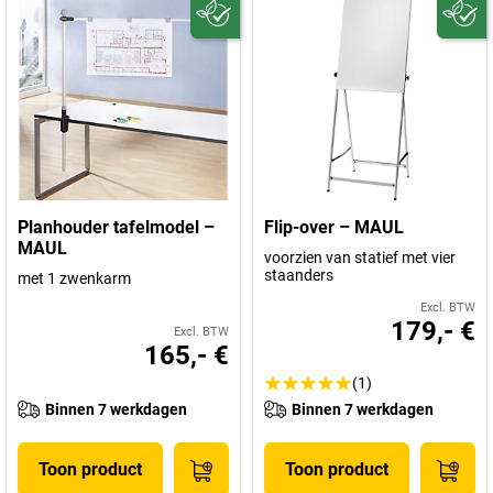
Planhouder tafelmodel –
Flip-over – MAUL
MAUL
voorzien van statief met vier
staanders
met 1 zwenkarm
Excl. BTW
179,- €
Excl. BTW
165,- €
(1)
Binnen 7 werkdagen
Binnen 7 werkdagen
Toon product
Toon product