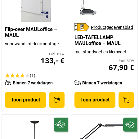
Productgegevensblad
Flip-over MAULoffice –
MAUL
LED-TAFELLAMP
MAULoffice – MAUL
voor wand- of deurmontage
met standvoet en klemvoet
Excl. BTW
133,- €
Excl. BTW
67,90 €
(1)
Binnen 7 werkdagen
Binnen 7 werkdagen
Toon product
Toon product