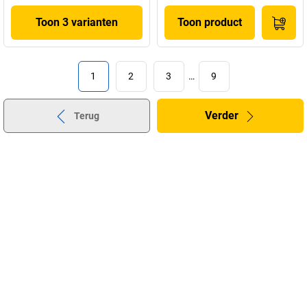
Toon 3 varianten
Toon product
1
2
3
…
9
Verder
Terug