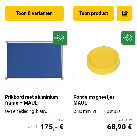
Toon 8 varianten
Toon product
Prikbord met aluminium
Ronde magneetjes –
frame – MAUL
MAUL
textielbekleding, blauw
Ø 30 mm, VE = 100 stuks
Excl. BTW
Excl. BTW
175,- €
68,90 €
vanaf