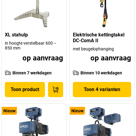
XL stahulp
Elektrische kettingtakel
DC-ComA II
in hoogte verstelbaar 600 –
850 mm
met beugelophanging
op aanvraag
op aanvraag
Binnen 7 werkdagen
Binnen 10 werkdagen
Toon product
Toon 4 varianten
Nieuw
Nieuw