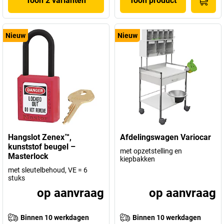
Toon 2 varianten
Toon product
Nieuw
Nieuw
Hangslot Zenex™,
Afdelingswagen Variocar
kunststof beugel –
met opzetstelling en
Masterlock
kiepbakken
met sleutelbehoud, VE = 6
stuks
op aanvraag
op aanvraag
Binnen 10 werkdagen
Binnen 10 werkdagen