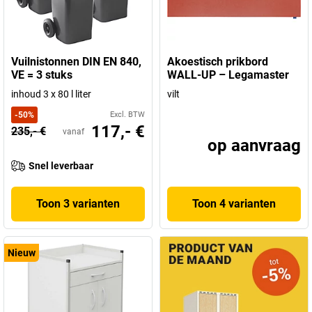
Vuilnistonnen DIN EN 840,
Akoestisch prikbord
VE = 3 stuks
WALL-UP – Legamaster
inhoud 3 x 80 l liter
vilt
-
50
%
Excl. BTW
117,- €
235,- €
vanaf
op aanvraag
Snel leverbaar
Toon 3 varianten
Toon 4 varianten
Nieuw