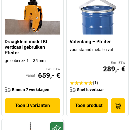
Draagklem model KL,
Vatentang – Pfeifer
verticaal gebruiken –
voor staand metalen vat
Pfeifer
greepbereik 1 – 35 mm
Excl. BTW
289,- €
Excl. BTW
659,- €
vanaf
(1)
Binnen 7 werkdagen
Snel leverbaar
Toon 3 varianten
Toon product