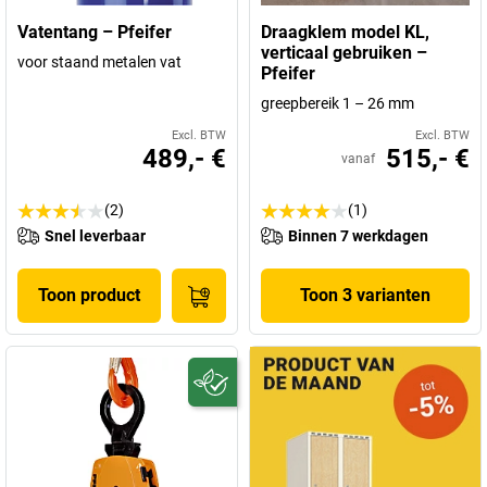
Vatentang – Pfeifer
Draagklem model KL,
verticaal gebruiken –
voor staand metalen vat
Pfeifer
greepbereik 1 – 26 mm
Excl. BTW
Excl. BTW
489,- €
515,- €
vanaf
(2)
(1)
Snel leverbaar
Binnen 7 werkdagen
Toon product
Toon 3 varianten