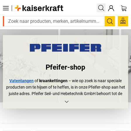
Zoeken
Pfeifer-shop
Vatentangen
of
kraankettingen
– wie op zoek is naar speciale
producten om te hijsen of te heffen, is in onze Pfeifer-shop aan het
juiste adres. Pfeifer Seil- und Hebetechnik GmbH behoort tot de
absolute marktleiders in de branche;
Pfeifer Hebetechnik
en
Pfeifer Seilbau
zijn wereldwijd bekend en gewaardeerd. Achter
het internationale succes zit Beierse eigenheid en traditie. Het
oudste bewijs van de touwslagerij van de familie Pfeifer in
Memmingen stamt al uit 1579, wel 400 jaar geleden! Maar aan