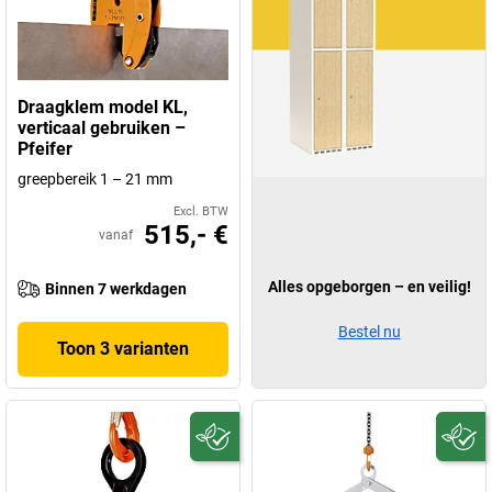
Draagklem model KL,
verticaal gebruiken –
Pfeifer
greepbereik 1 – 21 mm
Excl. BTW
515,- €
vanaf
Alles opgeborgen – en veilig!
Binnen 7 werkdagen
Bestel nu
Toon 3 varianten