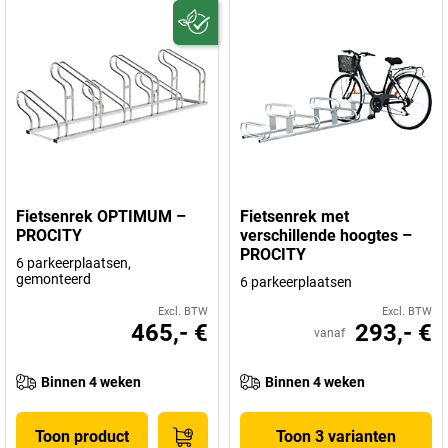
Fietsenrek OPTIMUM –
Fietsenrek met
PROCITY
verschillende hoogtes –
PROCITY
6 parkeerplaatsen,
gemonteerd
6 parkeerplaatsen
Excl. BTW
Excl. BTW
465,- €
293,- €
vanaf
Binnen 4 weken
Binnen 4 weken
Toon product
Toon 3 varianten