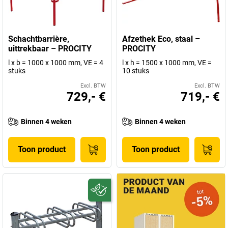
Schachtbarrière,
Afzethek Eco, staal –
uittrekbaar – PROCITY
PROCITY
l x b = 1000 x 1000 mm, VE = 4
l x h = 1500 x 1000 mm, VE =
stuks
10 stuks
Excl. BTW
Excl. BTW
729,- €
719,- €
Binnen 4 weken
Binnen 4 weken
Toon product
Toon product