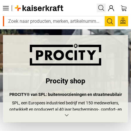
Zoeken
Procity shop
PROCITY® van SPL: buitenvoorzieningen en straatmeubilair
SPL, een Europees industrieel bedrijf met 150 medewerkers,
ontwikkelt en produceert al 40 jaar beschermings-, comfort- en
informatieproducten in Frankrijk.
Het
merk PROCITY® is het gerenommeerde merk voor
buitenvoorzieningen en straatmeubilair
, en is ook een van de