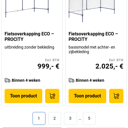
Fietsoverkapping ECO –
Fietsoverkapping ECO –
PROCITY
PROCITY
uitbreiding zonder bekleding
basismodel met achter- en
zijbekleding
Excl. BTW
Excl. BTW
999,- €
2.025,- €
Binnen 4 weken
Binnen 4 weken
Toon product
Toon product
1
2
3
…
5