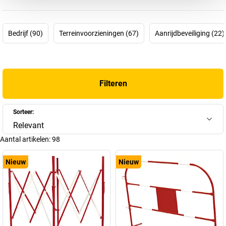
Europese marktleiders in dit segment. Het productassortiment
omvat
overkappingen, zitbanken, afvalbakken, fietsenrekken
en
nog veel meer.
Bedrijf (90)
Terreinvoorzieningen (67)
Aanrijdbeveiliging (22)
PROCITY®-producten zijn uiterst duurzaam
en hebben een
zeer
hoge kwaliteit
dankzij
hoogwaardige materialen, zorgvuldige
fabricage en productie
.
Filteren
Samen met PROCITY® kunt u nu ook
uw buitenvoorzieningen,
openbare ruimtes en steden
verfraaien – praktisch, functioneel
en esthetisch. Ontdek nu onze producten!
Sorteer:
Relevant
Aantal artikelen:
98
Nieuw
Nieuw