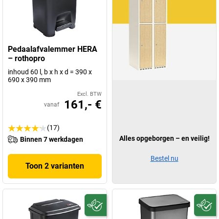
Pedaalafvalemmer HERA
– rothopro
inhoud 60 l, b x h x d = 390 x
690 x 390 mm
Excl. BTW
161,- €
vanaf
(17)
Alles opgeborgen – en veilig!
Binnen 7 werkdagen
Bestel nu
Toon 2 varianten