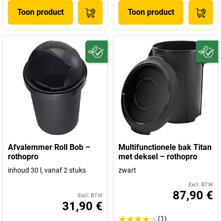
Toon product
Toon product
Afvalemmer Roll Bob –
Multifunctionele bak Titan
rothopro
met deksel – rothopro
inhoud 30 l, vanaf 2 stuks
zwart
Excl. BTW
87,90 €
Excl. BTW
31,90 €
(1)