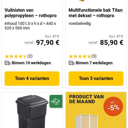
Vuilniston van
Multifunctionele bak Titan
polypropyleen – rothopro
met deksel – rothopro
inhoud 100 l, b x h x d = 440 x
voedselveilig
920 x 590 mm
Excl. BTW
Excl. BTW
97,90 €
85,90 €
vanaf
vanaf
(2)
(3)
Binnen 10 werkdagen
Binnen 7 werkdagen
Toon 4 varianten
Toon 3 varianten