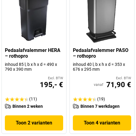
Pedaalafvalemmer HERA
Pedaalafvalemmer PASO
– rothopro
– rothopro
inhoud 85 l, b x h x d = 490 x
inhoud 40 l, b x h x d = 353 x
790 x 390 mm
676 x 295 mm
Excl. BTW
Excl. BTW
195,- €
71,90 €
vanaf
(11)
(19)
Binnen 2 weken
Binnen 7 werkdagen
Toon 2 varianten
Toon 4 varianten