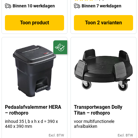
Binnen 10 werkdagen
Binnen 7 werkdagen
Toon product
Toon 2 varianten
Pedaalafvalemmer HERA
Transportwagen Dolly
– rothopro
Titan – rothopro
inhoud 35 l, b x h x d = 390 x
voor multifunctionele
440 x 390 mm
afvalbakken
Excl. BTW
Excl. BTW