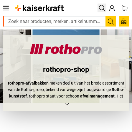
Zoeken
rothopro-shop
rothopro-afvalbakken
maken deel uit van het brede assortiment
van de Rotho-groep, bekend vanwege zijn hoogwaardige
Rotho-
kunststof
. rothopro staat voor schoon
afvalmanagement
. Het
bedrijf ontwikkelt, produceert en verkoopt innovatieve
afvalverwijderingssystemen. Als u nu aan
industriële
afvalbakken
denkt, heeft u weliswaar gelijk, maar rothopro gaat
nog verder.
rothopro-afvalbakken
worden ook in de horeca,
gebouwen met een grote aanloop zoals luchthavens, beurzen,