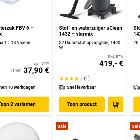
ilterzak FBV 6 –
Stof- en waterzuiger uClean
St
x
1432 – starmix
14
art L 18 V-serie
32 l kunststof opvangbak, 1400
20 
W
Excl. BTW
419,- €
Excl. BTW
37,90 €
vanaf
(1)
nen 10 werkdagen
Snel leverbaar
Toon 2 varianten
Toon product
Sale
Sal