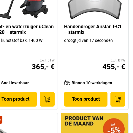
of- en waterzuiger uClean
Handendroger Airstar T-C1
20 – starmix
– starmix
l kunststof bak, 1400 W
droogtijd van 17 seconden
Excl. BTW
Excl. BTW
365,- €
455,- €
Snel leverbaar
Binnen 10 werkdagen
Toon product
Toon product
e