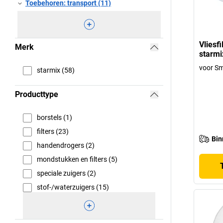
Toebehoren: transport (11)
Vliesf
Merk
starmi
voor Sm
starmix (58)
Producttype
borstels (1)
filters (23)
Bin
handendrogers (2)
mondstukken en filters (5)
speciale zuigers (2)
stof-/waterzuigers (15)