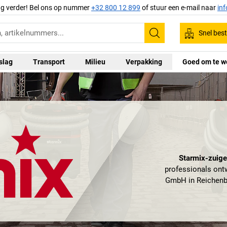
ag verder! Bel ons op nummer
+32 800 12 899
of stuur een e-mail naar
in
Snel best
Zoeken
slag
Transport
Milieu
Verpakking
Goed om te w
Starmix-zuige
professionals ont
GmbH in Reichenba
in bedrijven, in 
toepassingsge
krachtig en du