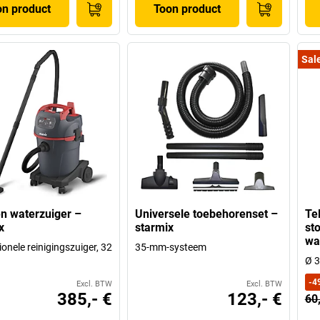
on product
Toon product
Sal
en waterzuiger –
Universele toebehorenset –
Te
x
starmix
sto
wa
onele reinigingszuiger, 32
35-mm-systeem
Ø 
-
4
Excl. BTW
Excl. BTW
385,- €
123,- €
60