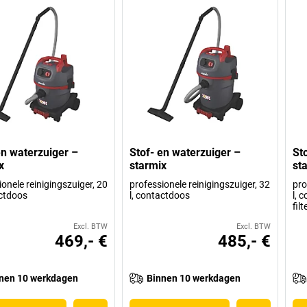
en waterzuiger –
Stof- en waterzuiger –
St
x
starmix
st
onele reinigingszuiger, 20
professionele reinigingszuiger, 32
pro
actdoos
l, contactdoos
l, 
fil
Excl. BTW
Excl. BTW
469,- €
485,- €
nen 10 werkdagen
Binnen 10 werkdagen