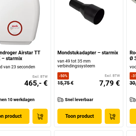
droger Airstar TT
Mondstukadapter – starmix
Ro
 – starmix
Ø 
van 49 tot 35 mm
verbindingssysteem
jd van 23 seconden
vo
-
50
%
Excl. BTW
-
3
Excl. BTW
465,- €
7,79 €
15,75 €
30
nen 10 werkdagen
Snel leverbaar
on product
Toon product