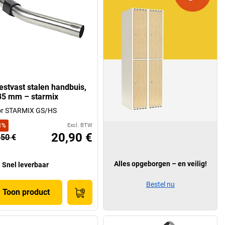
estvast stalen handbuis,
35 mm – starmix
or STARMIX GS/HS
1
%
Excl. BTW
20,90 €
,50 €
Alles opgeborgen – en veilig!
Snel leverbaar
Bestel nu
Toon product