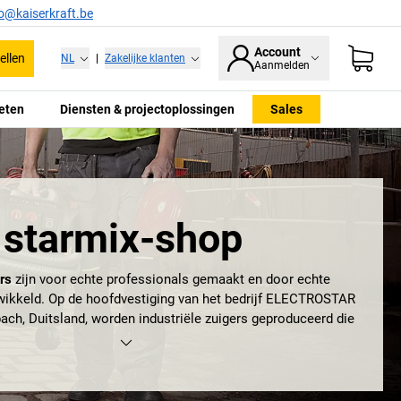
fo@kaiserkraft.be
Account
ellen
NL
|
Zakelijke klanten
Aanmelden
eten
Diensten & projectoplossingen
Sales
starmix-shop
rs
zijn voor echte professionals gemaakt en door echte
wikkeld. Op de hoofdvestiging van het bedrijf ELECTROSTAR
ch, Duitsland, worden industriële zuigers geproduceerd die
de bouw en als
werkplaatszuigers
worden gebruikt. Wat deze
bieden vereisen?
Starmix-softzuigers
moeten bijzonder
urzaam zijn. En dat zijn ze ook! Ze zijn dan ook ‘Made in
Germany’.