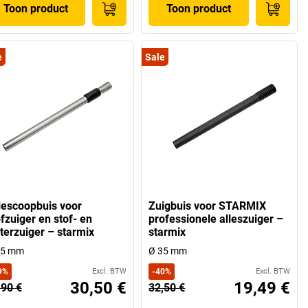
Toon product
Toon product
e
Sale
lescoopbuis voor
Zuigbuis voor STARMIX
fzuiger en stof- en
professionele alleszuiger –
terzuiger – starmix
starmix
35 mm
Ø 35 mm
9
%
Excl. BTW
-
40
%
Excl. BTW
30,50 €
19,49 €
,90 €
32,50 €