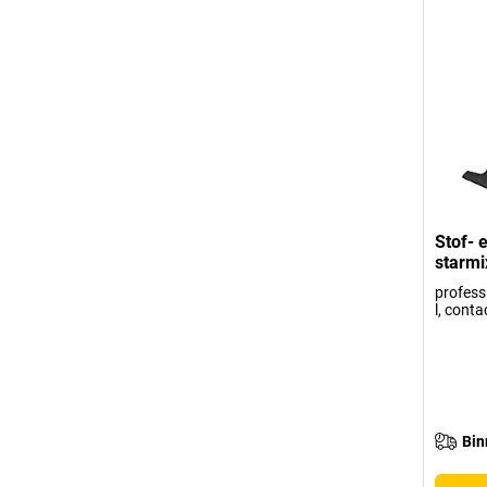
Stof- 
starmi
professi
l, cont
Bin