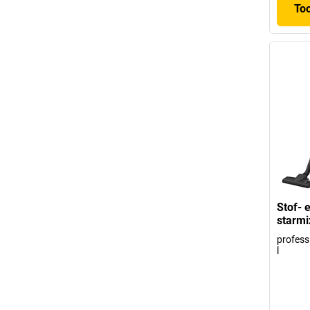
To
Stof- 
starmi
professi
l