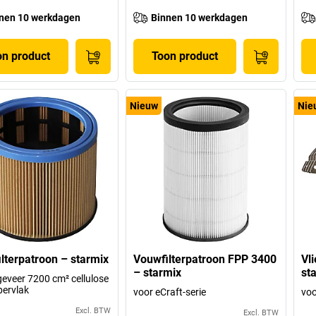
nen 10 werkdagen
Binnen 10 werkdagen
on product
Toon product
Nieuw
Nie
lterpatroon – starmix
Vouwfilterpatroon FPP 3400
Vl
– starmix
st
eveer 7200 cm² cellulose
pervlak
voor eCraft-serie
voo
Excl. BTW
Excl. BTW