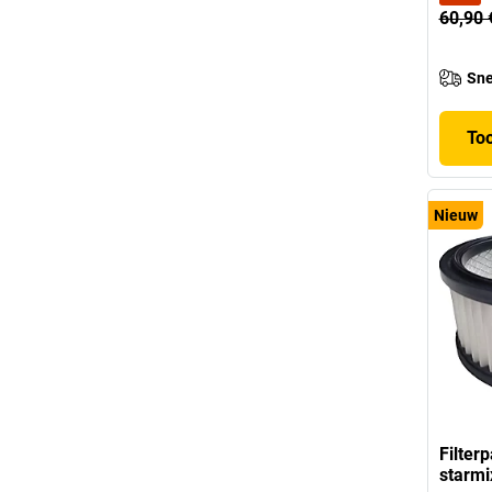
60,90 
Sne
To
Nieuw
Filter
starmi