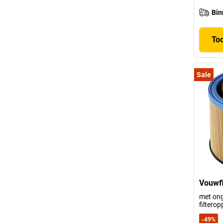
Bin
To
Sale
Vouwfi
met ong
filterop
-
49
%