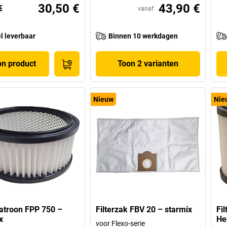
30,50 €
43,90 €
€
vanaf
l leverbaar
Binnen 10 werkdagen
on product
Toon 2 varianten
Nieuw
Nie
patroon FPP 750 –
Filterzak FBV 20 – starmix
Fi
x
He
voor Flexo-serie