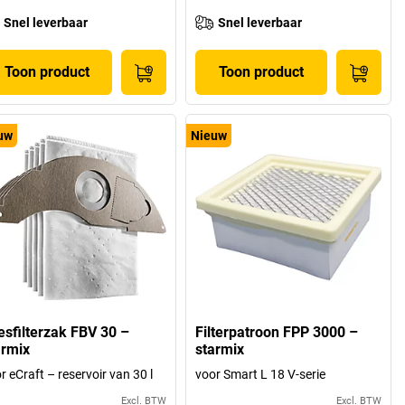
Snel leverbaar
Snel leverbaar
Toon product
Toon product
uw
Nieuw
iesfilterzak FBV 30 –
Filterpatroon FPP 3000 –
armix
starmix
r eCraft – reservoir van 30 l
voor Smart L 18 V-serie
Excl. BTW
Excl. BTW