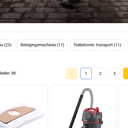
De
industriële z
omdat ze een uniek
zorgt voor gezo
gevaarlijker. 
Starmix het zeker
individuele wens
werkzaamh
eu (23)
Reinigingsmachines (17)
Toebehoren: transport (11)
ikelen:
58
1
2
3