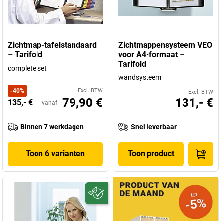
Zichtmap-tafelstandaard
Zichtmappensysteem VEO
– Tarifold
voor A4-formaat –
Tarifold
complete set
wandsysteem
-
40
%
Excl. BTW
Excl. BTW
79,90 €
131,- €
135,- €
vanaf
Binnen 7 werkdagen
Snel leverbaar
Toon 6 varianten
Toon product