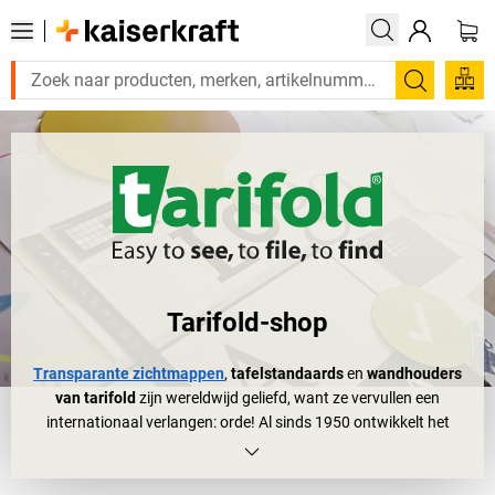
Zoeken
Tarifold-shop
Transparante zichtmappen
,
tafelstandaards
en
wandhouders
van tarifold
zijn wereldwijd geliefd, want ze vervullen een
internationaal verlangen: orde! Al sinds 1950 ontwikkelt het
Franse bedrijf tarifold, dat gevestigd is in de mooie Elzas, direct
voor de poorten van Straatsburg, sterke transparante
zichtmappen, documenthoezen en ordeningssystemen om