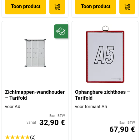
Toon product
Toon product
Zichtmappen-wandhouder
Ophangbare zichthoes –
– Tarifold
Tarifold
voor A4
voor formaat A5
Excl. BTW
32,90 €
vanaf
Excl. BTW
67,90 €
(2)