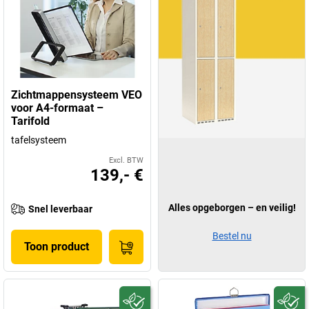
Zichtmappensysteem VEO
voor A4-formaat –
Tarifold
tafelsysteem
Excl. BTW
139,- €
Alles opgeborgen – en veilig!
Snel leverbaar
Bestel nu
Toon product