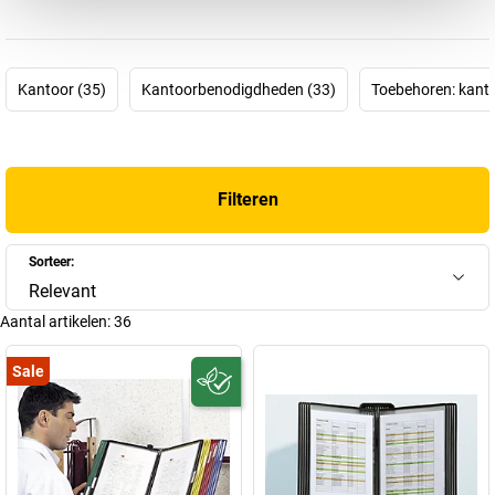
belangrijke documenten te verzamelen, presenteren, ordenen en te
verspreiden. En met succes, want vandaag de dag behoort
tarifold als onderdeel van de T3L-groep tot de toonaangevende
Kantoor (35)
Kantoorbenodigdheden (33)
Toebehoren: kanto
fabrikanten in de branche met een hoog exportaandeel over de
hele wereld.
Centraal motto van het bedrijf: de juiste informatie op het juiste
moment om de juiste beslissing te nemen. De sterke en vrijwel
Filteren
onverwoestbare
zichtmapsystemen van tarifold
worden dan ook
met name gebruikt wanneer belangrijke informatie, bijvoorbeeld
handleidingen, checklists enz., centraal beschikbaar en
Sorteer:
beschermd tegen vuil en stof moeten zijn, bijvoorbeeld in
Relevant
laboratoria, fabrieken, werkplaatsen of kantoren. In een tarifold-
Aantal artikelen:
36
tafelstandaard kunnen bijvoorbeeld diverse documenten
overzichtelijk en gemakkelijk door te bladeren worden opgesteld,
Sale
terwijl een tarifold-hangmap vooral geschikt is voor prijslijsten en
kopieersjablonen. In onze tarifold-shop bestelt u de
ordeningsoplossing die het beste bij u past!