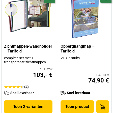
Zichtmappen-wandhouder
Opberghangmap –
– Tarifold
Tarifold
complete set met 10
VE = 5 stuks
transparante zichtmappen
Excl. BTW
103,- €
Excl. BTW
74,90 €
(4)
Snel leverbaar
Snel leverbaar
Toon 2 varianten
Toon product