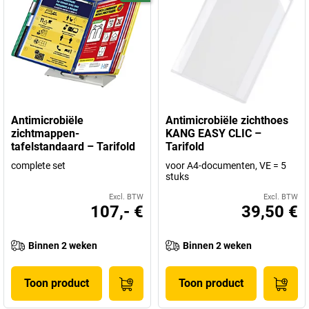
Antimicrobiële
Antimicrobiële zichthoes
zichtmappen-
KANG EASY CLIC –
tafelstandaard – Tarifold
Tarifold
complete set
voor A4-documenten, VE = 5
stuks
Excl. BTW
Excl. BTW
107,- €
39,50 €
Binnen 2 weken
Binnen 2 weken
Toon product
Toon product