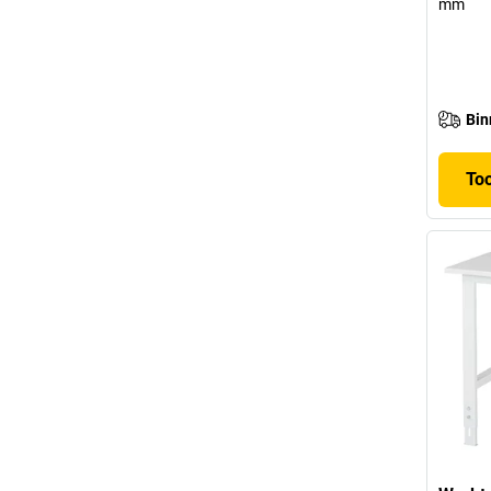
mm
Bin
To