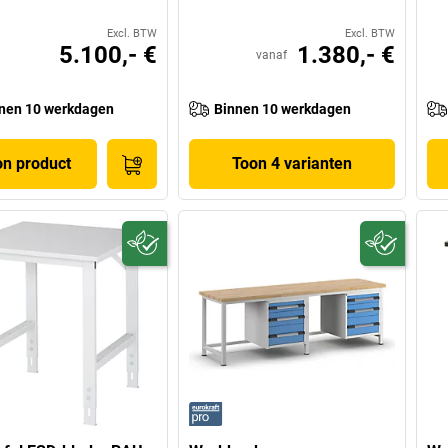
Excl. BTW
Excl. BTW
5.100,- €
1.380,- €
vanaf
nen 10 werkdagen
Binnen 10 werkdagen
on product
Toon 4 varianten