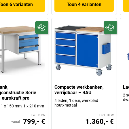
Toon 6 varianten
Toon 4 varianten
ank,
Compacte werkbanken,
La
ngconstructie Serie
verrijdbaar – RAU
2 s
 eurokraft pro
dwa
4 laden, 1 deur, werkblad
hout/metaal
: 1 x 150 mm, 1 x 210 mm
Excl. BTW
Excl. BTW
799,- €
1.360,- €
vanaf