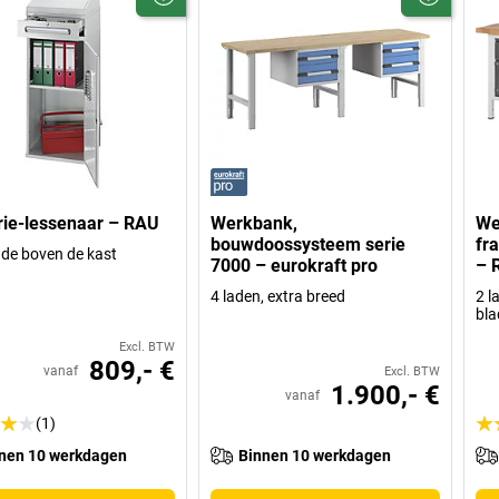
rie-lessenaar – RAU
Werkbank,
We
bouwdoossysteem serie
fr
ade boven de kast
7000 – eurokraft pro
– 
4 laden, extra breed
2 l
bl
Excl. BTW
809,- €
vanaf
Excl. BTW
1.900,- €
vanaf
(1)
nen 10 werkdagen
Binnen 10 werkdagen