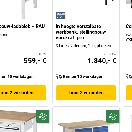
bouw-ladeblok – RAU
In hoogte verstelbare
Co
werkbank, stellingbouw –
aden
vo
eurokraft pro
wer
3 lades, 2 deuren, 2 legplanken
Excl. BTW
Excl. BTW
559,- €
1.840,- €
nen 10 werkdagen
Binnen 10 werkdagen
Toon 2 varianten
Toon 2 varianten