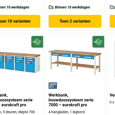
nen 10 werkdagen
Binnen 10 werkdagen
oon 10 varianten
Toon 2 varianten
ank,
Werkbank,
Ve
oossysteem serie
bouwdoossysteem serie
h x
 eurokraft pro
7000 – eurokraft pro
n, 5 deuren, diepte 700
4 hangladen, 1 legbord