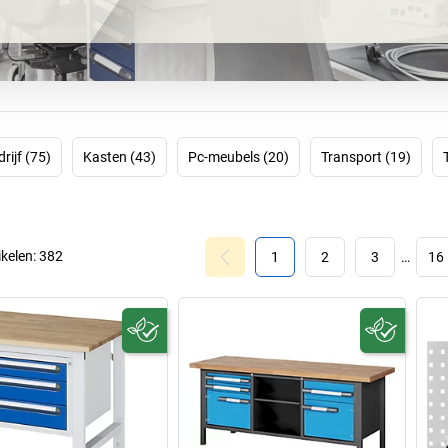
rijf (75)
Kasten (43)
Pc-meubels (20)
Transport (19)
ikelen:
382
1
2
3
…
16