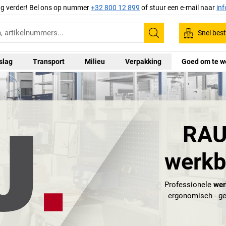
ag verder! Bel ons op nummer
+32 800 12 899
of stuur een e-mail naar
in
Snel best
Zoeken
slag
Transport
Milieu
Verpakking
Goed om te w
RAU 
werkb
Professionele
wer
ergonomisch - ge