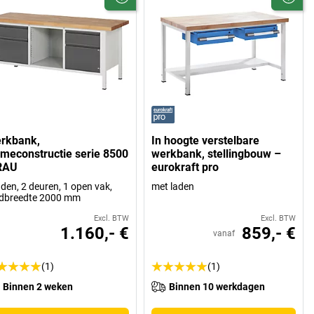
rkbank,
In hoogte verstelbare
ameconstructie serie 8500
werkbank, stellingbouw –
RAU
eurokraft pro
aden, 2 deuren, 1 open vak,
met laden
adbreedte 2000 mm
Excl. BTW
Excl. BTW
1.160,- €
859,- €
vanaf
(1)
(1)
Binnen 2 weken
Binnen 10 werkdagen