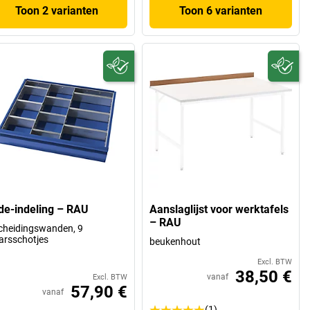
Toon 2 varianten
Toon 6 varianten
de-indeling – RAU
Aanslaglijst voor werktafels
– RAU
cheidingswanden, 9
rsschotjes
beukenhout
Excl. BTW
38,50 €
vanaf
Excl. BTW
57,90 €
vanaf
(1)