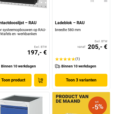
ntactdooslijst – RAU
Ladeblok – RAU
or systeemopbouwen op RAU-
breedte 580 mm
ktafels en -werkbanken
Excl. BTW
205,- €
vanaf
Excl. BTW
197,- €
(1)
Binnen 10 werkdagen
Binnen 10 werkdagen
Toon product
Toon 3 varianten