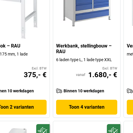
lok – RAU
Werkbank, stellingbouw –
Ve
RAU
175 mm, 1 lade
met
6 laden type L, 1 lade type XXL
Excl. BTW
Excl. BTW
375,- €
1.680,- €
vanaf
nen 10 werkdagen
Binnen 10 werkdagen
Toon 2 varianten
Toon 4 varianten