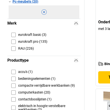
Pc-meubels (20)
Onder
Merk
met 3 l
eurokraft basic (3)
eurokraft pro (135)
RAU (226)
Producttype
Bin
accu's (1)
bedieningselementen (1)
compacte verrijdbare werkbanken (9)
computerkasten (20)
contactdooslijsten (1)
elektrisch in hoogte verstelbare
werkbanken (2)