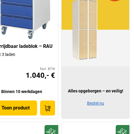
rrijdbaar ladeblok – RAU
 3 laden
Excl. BTW
1.040,- €
Alles opgeborgen – en veilig!
Binnen 10 werkdagen
Bestel nu
Toon product