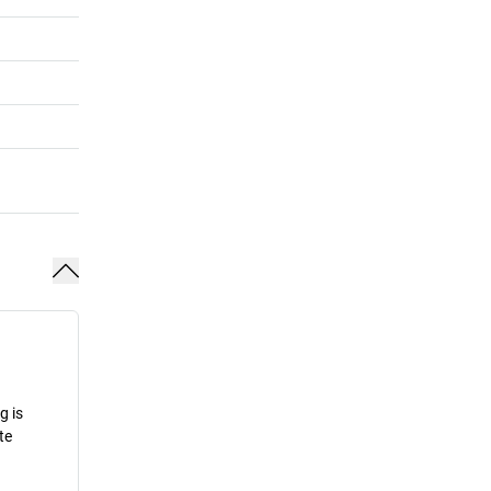
g is
te