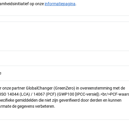
mheidsinitiatief op onze
informatiepagina
.
e
r onze partner GlobalChanger (GreenZero) in overeenstemming met de
n ISO 14044 (LCA) / 14067 (PCF) (GWP100 [IPCC-versie]).<br/>PCF-waar
pecifieke gemiddelden die niet zijn geverifieerd door derden en kunnen
armate de gegevens verbeteren.