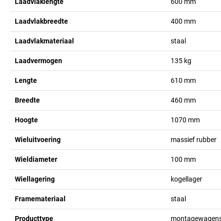
Laadvlaklengte
600
mm
Laadvlakbreedte
400
mm
Laadvlakmateriaal
staal
Laadvermogen
135
kg
Lengte
610
mm
Breedte
460
mm
Hoogte
1070
mm
Wieluitvoering
massief rubber
Wieldiameter
100
mm
Wiellagering
kogellager
Framemateriaal
staal
Producttype
montagewagen