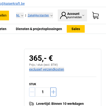
fo@kaiserkraft.be
Account
ellen
NL
|
Zakelijke klanten
Aanmelden
eten
Diensten & projectoplossingen
Sales
365,- €
Prijs /
stuk
(excl. BTW)
exclusief verzendkosten
STUK
Levertijd
:
Binnen 10 werkdagen