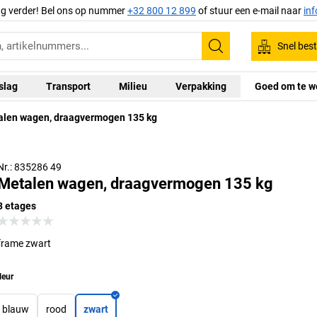
ag verder! Bel ons op nummer
+32 800 12 899
of stuur een e-mail naar
in
Snel best
Zoeken
slag
Transport
Milieu
Verpakking
Goed om te w
alen wagen, draagvermogen 135 kg
Nr.: 835286 49
Metalen wagen, draagvermogen 135 kg
3 etages
frame zwart
leur
blauw
rood
zwart