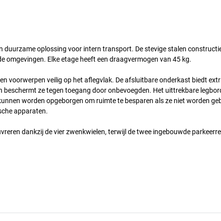
 duurzame oplossing voor intern transport. De stevige stalen constructi
ende omgevingen. Elke etage heeft een draagvermogen van 45 kg.
voorwerpen veilig op het aflegvlak. De afsluitbare onderkast biedt ext
n beschermt ze tegen toegang door onbevoegden. Het uittrekbare legbord
 kunnen worden opgeborgen om ruimte te besparen als ze niet worden geb
sche apparaten.
uvreren dankzij de vier zwenkwielen, terwijl de twee ingebouwde parkeer