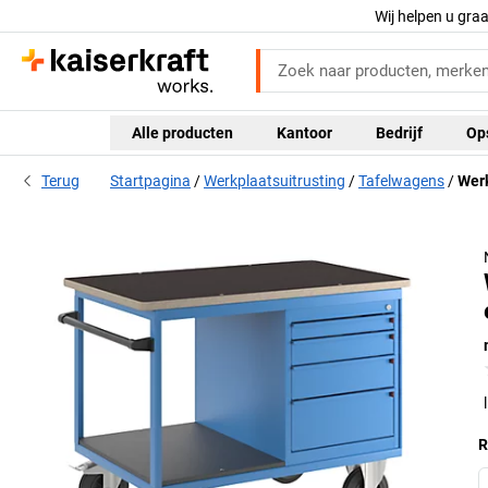
Wij helpen u gra
Alle producten
Kantoor
Bedrijf
Op
Terug
Startpagina
Werkplaatsuitrusting
Tafelwagens
Werk
R