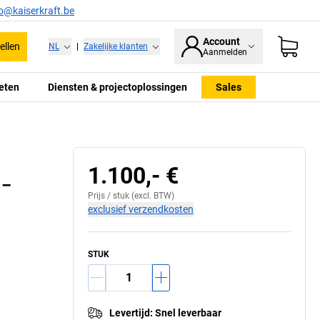
fo@kaiserkraft.be
Account
ellen
NL
|
Zakelijke klanten
Aanmelden
eten
Diensten & projectoplossingen
Sales
1.100,- €
 –
Prijs /
stuk
(excl. BTW)
exclusief verzendkosten
STUK
Levertijd
:
Snel leverbaar