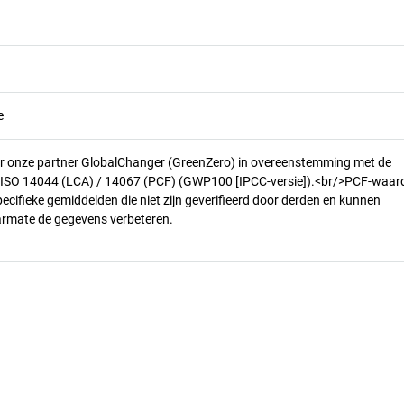
e
r onze partner GlobalChanger (GreenZero) in overeenstemming met de
n ISO 14044 (LCA) / 14067 (PCF) (GWP100 [IPCC-versie]).<br/>PCF-waar
pecifieke gemiddelden die niet zijn geverifieerd door derden en kunnen
armate de gegevens verbeteren.