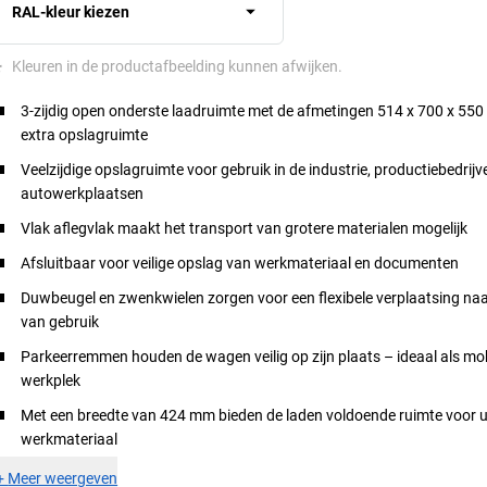
RAL-kleur kiezen
*
Kleuren in de productafbeelding kunnen afwijken.
3-zijdig open onderste laadruimte met de afmetingen 514 x 700 x 55
extra opslagruimte
Veelzijdige opslagruimte voor gebruik in de industrie, productiebedrijv
autowerkplaatsen
Vlak aflegvlak maakt het transport van grotere materialen mogelijk
Afsluitbaar voor veilige opslag van werkmateriaal en documenten
Duwbeugel en zwenkwielen zorgen voor een flexibele verplaatsing naa
van gebruik
Parkeerremmen houden de wagen veilig op zijn plaats – ideaal als mo
werkplek
Met een breedte van 424 mm bieden de laden voldoende ruimte voor 
werkmateriaal
+
Meer weergeven