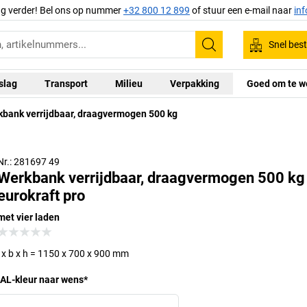
ag verder! Bel ons op nummer
+32 800 12 899
of stuur een e-mail naar
in
Snel best
Zoeken
slag
Transport
Milieu
Verpakking
Goed om te w
bank verrijdbaar, draagvermogen 500 kg
Nr.: 281697 49
Werkbank verrijdbaar, draagvermogen 500 kg
eurokraft pro
met vier laden
l x b x h = 1150 x 700 x 900 mm
AL-kleur naar wens
*