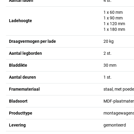
Aantal laden
4
st.
1 x 60
mm
1 x 90
mm
Ladehoogte
1 x 120
mm
1 x 180
mm
Draagvermogen per lade
20
kg
Aantal legborden
2
st.
Bladdikte
30
mm
Aantal deuren
1
st.
Framemateriaal
staal, met poed
Bladsoort
MDF-plaatmateri
Producttype
montagewagens
Levering
gemonteerd