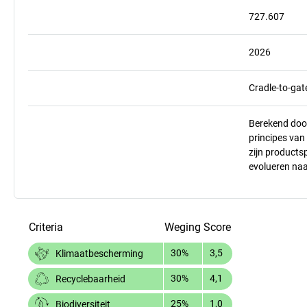
727.607
2026
Cradle-to-gat
Berekend doo
principes va
zijn products
evolueren na
Criteria
Weging
Score
30%
3,5
Klimaatbescherming
30%
4,1
Recyclebaarheid
25%
1,0
Biodiversiteit