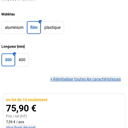
Matériau
aluminium
film
plastique
Longueur
[
mm
]
300
400
×
Réinitialiser toutes les caractéristiques
en lot de 10 seulement
75,90 €
Prix /
lot
(HT)
7,59 €
/
pcs
plus frais de port