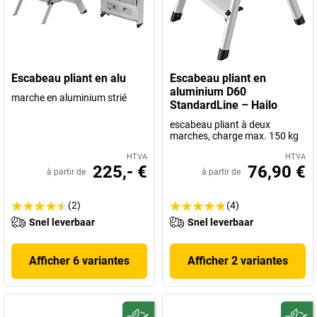
Escabeau pliant en alu
Escabeau pliant en
aluminium D60
marche en aluminium strié
StandardLine – Hailo
escabeau pliant à deux
marches, charge max. 150 kg
HTVA
HTVA
225,- €
76,90 €
à partir de
à partir de
(2)
(4)
Snel leverbaar
Snel leverbaar
Afficher 6 variantes
Afficher 2 variantes