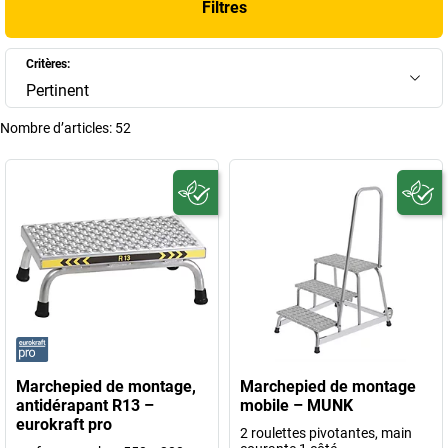
Filtres
marchepied sécurisé
, vous bénéficiez toujours d’une solution fiable
conforme à la norme DIN EN 14183.
Critères:
+
Afficher plus
Pertinent
Nombre d’articles:
52
Marchepied de montage,
Marchepied de montage
antidérapant R13 –
mobile – MUNK
eurokraft pro
2 roulettes pivotantes, main