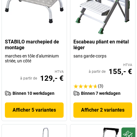
STABILO marchepied de
Escabeau pliant en métal
montage
léger
marches en tôle d'aluminium
sans garde-corps
striée, un côté
HTVA
155,- €
à partir de
HTVA
129,- €
à partir de
(3)
Binnen 10 werkdagen
Binnen 7 werkdagen
Afficher 5 variantes
Afficher 2 variantes