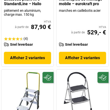
StandardLine – Hailo
mobile – eurokraft pro
piétement en aluminium,
marches en caillebotis acier
charge max. 150 kg
HTVA
87,90 €
à partir de
HTVA
529,- €
à partir de
(4)
Snel leverbaar
Snel leverbaar
Afficher 2 variantes
Afficher 2 variantes