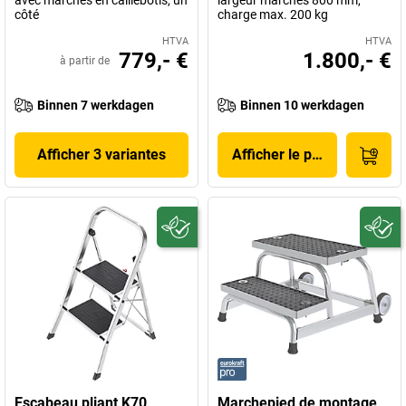
avec marches en caillebotis, un
largeur marches 800 mm,
côté
charge max. 200 kg
HTVA
HTVA
779,- €
1.800,- €
à partir de
Binnen 7 werkdagen
Binnen 10 werkdagen
Afficher 3 variantes
Afficher le produit
Escabeau pliant K70
Marchepied de montage