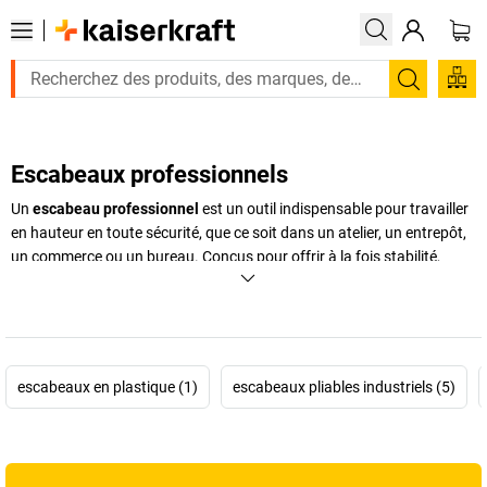
Recherc
Escabeaux professionnels
Un
escabeau professionnel
est un outil indispensable pour travailler
en hauteur en toute sécurité, que ce soit dans un atelier, un entrepôt,
un commerce ou un bureau. Conçus pour offrir à la fois stabilité,
légèreté et robustesse, ces équipements répondent aux exigences les
plus strictes en matière de sécurité. Du
marchepied professionnel
à
l'
escabeau pliant
, chaque modèle est adapté à un environnement
spécifique, avec des matériaux certifiés et des composants
antidérapants. Grâce à leur conception ergonomique, les escabeaux
escabeaux en plastique (1)
escabeaux pliables industriels (5)
permettent un accès rapide et confortable aux zones élevées sans
compromis sur la stabilité. La plupart des modèles se rangent
facilement après usage, ce qui en fait des compagnons idéaux pour
les tâches quotidiennes. Que vous choisissiez un
escabeau
ou un