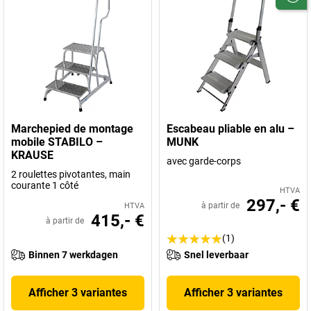
Marchepied de montage
Escabeau pliable en alu –
mobile STABILO –
MUNK
KRAUSE
avec garde-corps
2 roulettes pivotantes, main
courante 1 côté
HTVA
297,- €
à partir de
HTVA
415,- €
à partir de
(1)
Binnen 7 werkdagen
Snel leverbaar
Afficher 3 variantes
Afficher 3 variantes