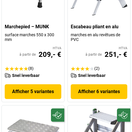
Marchepied – MUNK
Escabeau pliant en alu
surface marches 550 x 300
marches en alu revêtues de
mm
PVC
HTVA
HTVA
209,- €
251,- €
à partir de
à partir de
(8)
(2)
Snel leverbaar
Snel leverbaar
Afficher 5 variantes
Afficher 6 variantes