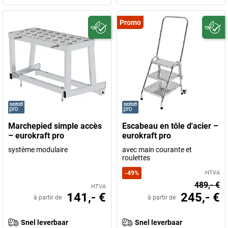
Promo
Marchepied simple accès
Escabeau en tôle d'acier –
– eurokraft pro
eurokraft pro
système modulaire
avec main courante et
roulettes
-
49
%
HTVA
489,- €
HTVA
141,- €
245,- €
à partir de
à partir de
Snel leverbaar
Snel leverbaar