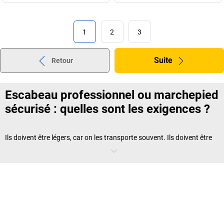
1
2
3
Suite
Retour
Escabeau professionnel ou marchepied
sécurisé : quelles sont les exigences ?
Ils doivent être légers, car on les transporte souvent. Ils doivent être
stables, car l’utilisateur y travaille avec concentration. Ils doivent
supporter des charges importantes, car des outils ou objets lourds y
sont fréquemment utilisés. Ce sont là les exigences fondamentales
d’un
escabeau professionnel
digne de ce nom.
Ces critères de fiabilité et de confort se retrouvent dans la norme DIN
EN 14183, qui encadre la conception des escabeaux et marchepieds