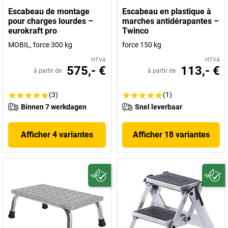
Escabeau de montage
Escabeau en plastique à
pour charges lourdes –
marches antidérapantes –
eurokraft pro
Twinco
MOBIL, force 300 kg
force 150 kg
HTVA
HTVA
575,- €
113,- €
à partir de
à partir de
(3)
(1)
Binnen 7 werkdagen
Snel leverbaar
Afficher 4 variantes
Afficher 18 variantes