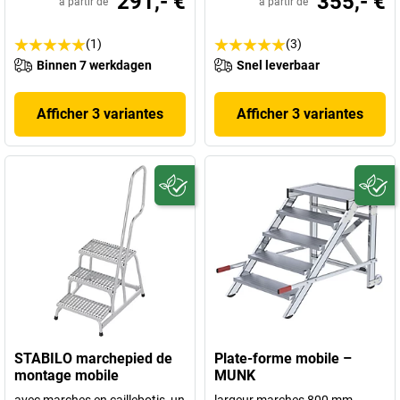
291,- €
355,- €
à partir de
à partir de
(1)
(3)
Binnen 7 werkdagen
Snel leverbaar
Afficher 3 variantes
Afficher 3 variantes
STABILO marchepied de
Plate-forme mobile –
montage mobile
MUNK