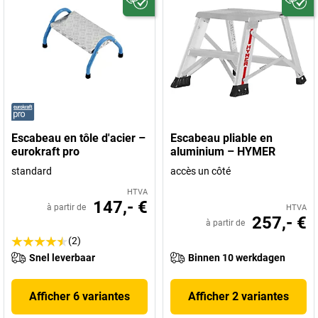
Escabeau en tôle d'acier –
Escabeau pliable en
eurokraft pro
aluminium – HYMER
standard
accès un côté
HTVA
147,- €
à partir de
HTVA
257,- €
à partir de
(2)
Snel leverbaar
Binnen 10 werkdagen
Afficher 6 variantes
Afficher 2 variantes