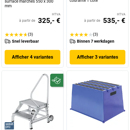
courante 1 côté
surface marches 550 x 300
mm
HTVA
HTVA
325,- €
535,- €
à partir de
à partir de
(3)
(3)
Snel leverbaar
Binnen 7 werkdagen
Afficher 4 variantes
Afficher 3 variantes