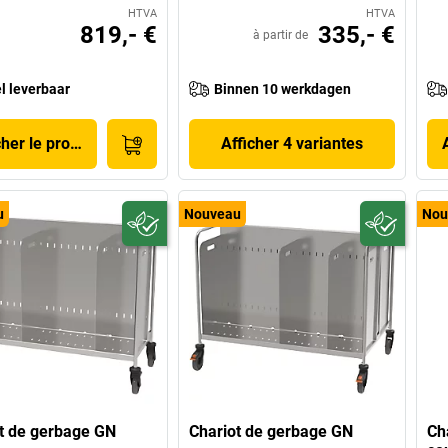
HTVA
HTVA
819,- €
335,- €
à partir de
l leverbaar
Binnen 10 werkdagen
cher le produit
Afficher 4 variantes
u
Nouveau
Nou
t de gerbage GN
Chariot de gerbage GN
Cha