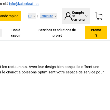
riel à
info@kaiserkraft.be
Compte
nde rapide
FR
|
Entreprise
Se
connecter
Bon à
Services et solutions de
Promo
savoir
projet
%
 les restaurants. Avec leur design bien conçu, ils offrent une
ns le chariot à boissons optimisent votre espace de service pour