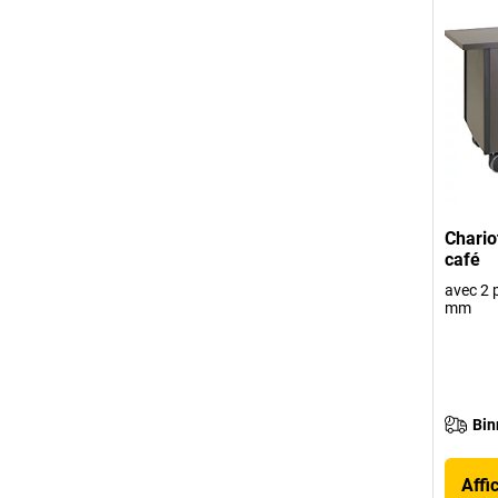
Chario
café
avec 2 
mm
Bin
Affi