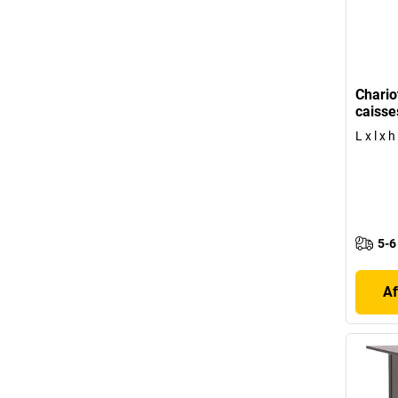
Chario
caisse
L x l x
5-6
Af