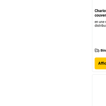
Chario
couver
en une 
distribu
Bin
Affi