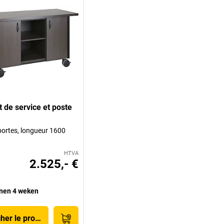
t de service et poste
portes, longueur 1600
HTVA
2.525,- €
nen 4 weken
cher le produit