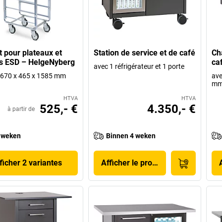
t pour plateaux et
Station de service et de café
Ch
s ESD – HelgeNyberg
ca
avec 1 réfrigérateur et 1 porte
 h 670 x 465 x 1585 mm
ave
m
HTVA
HTVA
525,- €
4.350,- €
à partir de
 weken
Binnen 4 weken
ficher 2 variantes
Afficher le produit