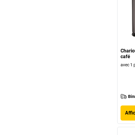
Chario
café
avec 1 p
Bin
Affi