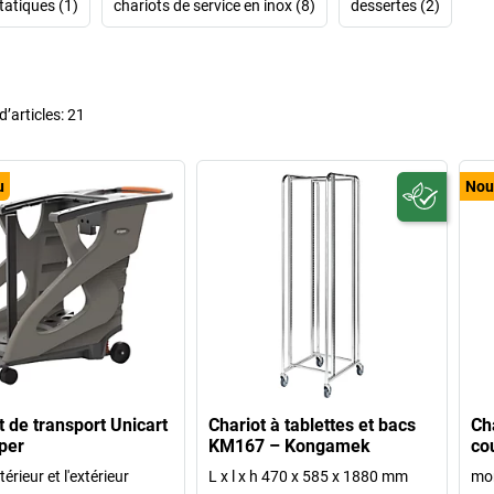
tatiques (1)
chariots de service en inox (8)
dessertes (2)
’articles:
21
u
Nou
t de transport Unicart
Chariot à tablettes et bacs
Cha
per
KM167 – Kongamek
co
térieur et l'extérieur
L x l x h 470 x 585 x 1880 mm
mo