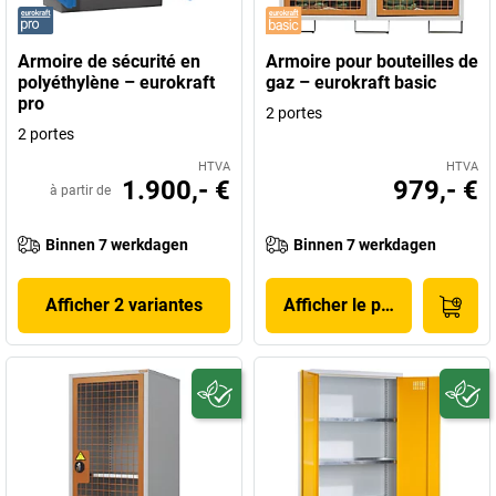
Armoire de sécurité en
Armoire pour bouteilles de
polyéthylène – eurokraft
gaz – eurokraft basic
pro
2 portes
2 portes
HTVA
HTVA
1.900,- €
979,- €
à partir de
Binnen 7 werkdagen
Binnen 7 werkdagen
Afficher 2 variantes
Afficher le produit