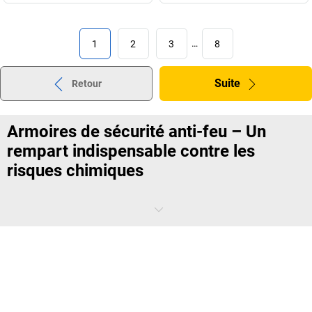
1
2
3
…
8
Suite
Retour
Armoires de sécurité anti-feu – Un
rempart indispensable contre les
risques chimiques
Les
armoires anti feu
sont spécialement conçues pour résister à des
températures extrêmes et contenir les émanations ou explosions en
cas d’incident. Elles constituent un élément essentiel dans tout
environnement professionnel utilisant des substances dangereuses.
Grâce à leur construction en acier et à leurs portes à fermeture
automatique, elles protègent efficacement vos produits tout en
limitant les conséquences en cas d’incendie. Leur présence est