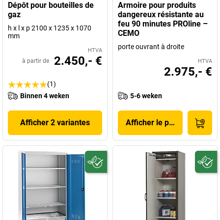
Dépôt pour bouteilles de
Armoire pour produits
gaz
dangereux résistante au
feu 90 minutes PROline –
h x l x p 2100 x 1235 x 1070
CEMO
mm
porte ouvrant à droite
HTVA
2.450,- €
à partir de
HTVA
2.975,- €
(1)
Binnen 4 weken
5-6 weken
Afficher 2 variantes
Afficher le produit