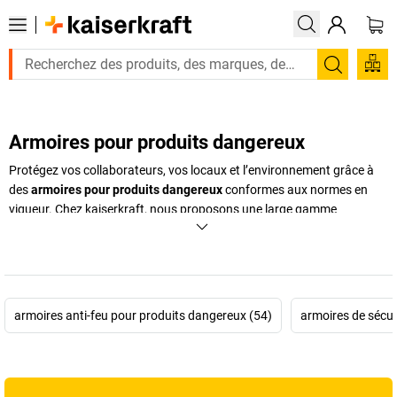
Recherc
Armoires pour produits dangereux
Protégez vos collaborateurs, vos locaux et l’environnement grâce à
des
armoires pour produits dangereux
conformes aux normes en
vigueur. Chez
kaiserkraft
, nous proposons une large gamme
d’
armoires sécurisées
, conçues pour le stockage en toute sécurité de
substances chimiques, inflammables ou toxiques. Que vous
manipuliez des solvants, des aérosols, des acides ou des produits
dangereux pour la nappe phréatique, vous trouverez dans notre
boutique l’
armoire anti feu
, l’
armoire pour produit chimique
ou
armoires anti-feu pour produits dangereux (54)
armoires de sécur
l’
armoire pour produit inflammable
adaptée à vos besoins. Nos
modèles sont certifiés, résistants au feu et dotés de dispositifs de
sécurité avancés pour limiter les risques en cas d’incendie ou de fuite.
En investissant dans ces solutions fiables, vous améliorez la sécurité