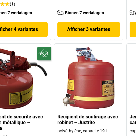
(1)
nen 7 werkdagen
Binnen 7 werkdagen
ficher 4 variantes
Afficher 3 variantes
ent de sécurité avec
Récipient de soutirage avec
Je
le métallique –
robinet – Justrite
ca
e
polyéthylène, capacité 19 l
cap