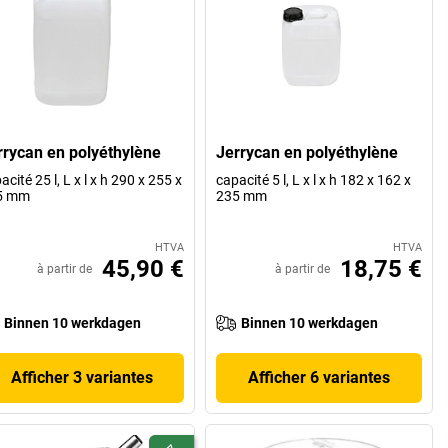
rrycan en polyéthylène
Jerrycan en polyéthylène
acité 25 l, L x l x h 290 x 255 x
capacité 5 l, L x l x h 182 x 162 x
5 mm
235 mm
HTVA
HTVA
45,90 €
18,75 €
à partir de
à partir de
Binnen 10 werkdagen
Binnen 10 werkdagen
Afficher 3 variantes
Afficher 6 variantes