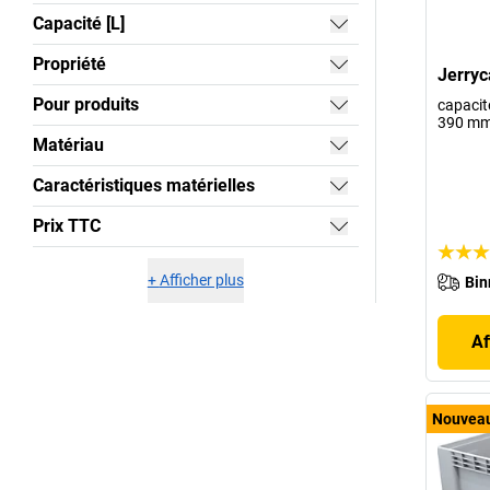
Capacité [L]
Propriété
Jerryc
Pour produits
capacité
390 m
Matériau
Caractéristiques matérielles
Prix TTC
+
Afficher plus
Bin
Af
Nouvea