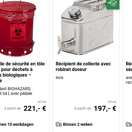
le de sécurité en tôle
Récipient de collecte avec
Ré
r pour déchets à
robinet doseur
séc
s biologiques –
inox
ave
e
rac
llant BIOHAZARD,
 34 l, avec pédale
HTVA
HTVA
221,- €
197,- €
à partir de
à partir de
nen 10 werkdagen
Binnen 2 weken