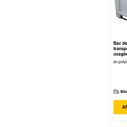
Bac de
transp
usagé
en poly
Bin
Af