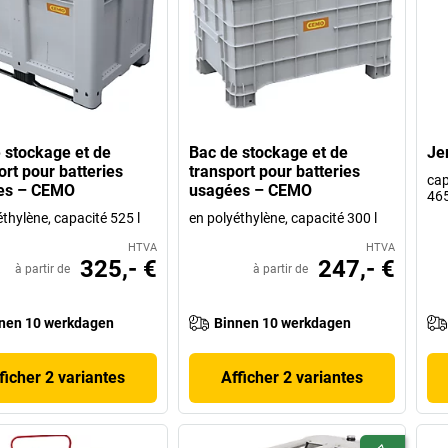
 stockage et de
Bac de stockage et de
Je
ort pour batteries
transport pour batteries
cap
es – CEMO
usagées – CEMO
46
éthylène, capacité 525 l
en polyéthylène, capacité 300 l
HTVA
HTVA
325,- €
247,- €
à partir de
à partir de
nen 10 werkdagen
Binnen 10 werkdagen
ficher 2 variantes
Afficher 2 variantes