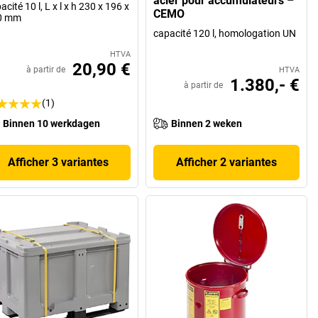
acier pour accumulateurs –
acité 10 l, L x l x h 230 x 196 x
CEMO
0 mm
capacité 120 l, homologation UN
HTVA
20,90 €
à partir de
HTVA
1.380,- €
à partir de
(1)
Binnen 10 werkdagen
Binnen 2 weken
Afficher 3 variantes
Afficher 2 variantes