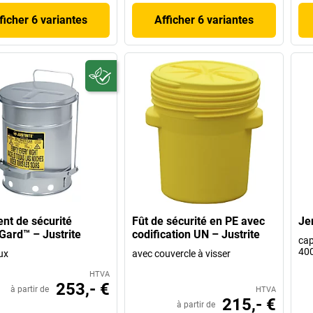
ficher 6 variantes
Afficher 6 variantes
ent de sécurité
Fût de sécurité en PE avec
Je
ard™ – Justrite
codification UN – Justrite
cap
40
ux
avec couvercle à visser
HTVA
253,- €
à partir de
HTVA
215,- €
à partir de