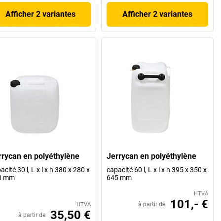
Afficher 2 variantes
Afficher 2 variantes
rrycan en polyéthylène
Jerrycan en polyéthylène
acité 30 l, L x l x h 380 x 280 x
capacité 60 l, L x l x h 395 x 350 x
0 mm
645 mm
HTVA
101,- €
à partir de
HTVA
35,50 €
à partir de