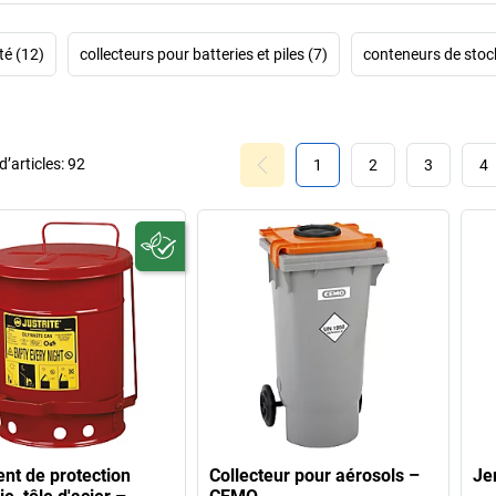
té (12)
collecteurs pour batteries et piles (7)
conteneurs de stoc
’articles:
92
1
2
3
4
ent de protection
Collecteur pour aérosols –
Je