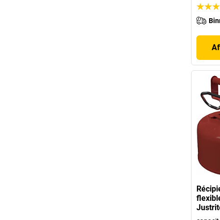
Bin
Af
Récipi
flexib
Justrit