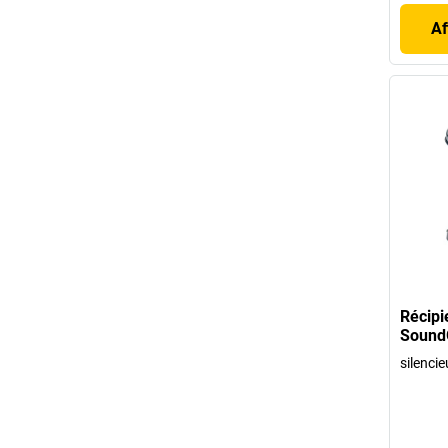
Af
Récipi
SoundG
silencie