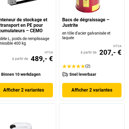
nteneur de stockage et
Bacs de dégraissage –
 transport en PE pour
Justrite
cumulateurs – CEMO
en tôle d'acier galvanisée et
laquée
èle L, poids de remplissage
issible 400 kg
HTVA
207,- €
à partir de
HTVA
489,- €
à partir de
(2)
Binnen 10 werkdagen
Snel leverbaar
Afficher 2 variantes
Afficher 2 variantes