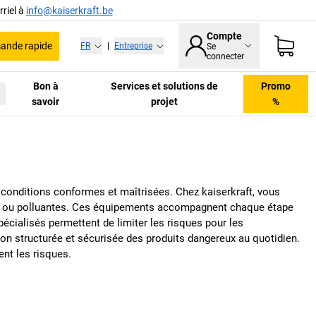
riel à
info@kaiserkraft.be
Compte
nde rapide
FR
|
Entreprise
Se
connecter
Bon à
Services et solutions de
Promo
savoir
projet
%
s conditions conformes et maîtrisées. Chez
kaiserkraft
, vous
ves ou polluantes. Ces équipements accompagnent chaque étape
pécialisés permettent de limiter les risques pour les
ion structurée et sécurisée des produits dangereux au quotidien.
ent les risques.