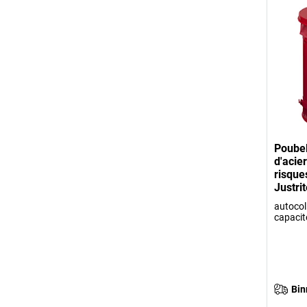
Poubel
d'acie
risque
Justrit
autoco
capacité
Bin