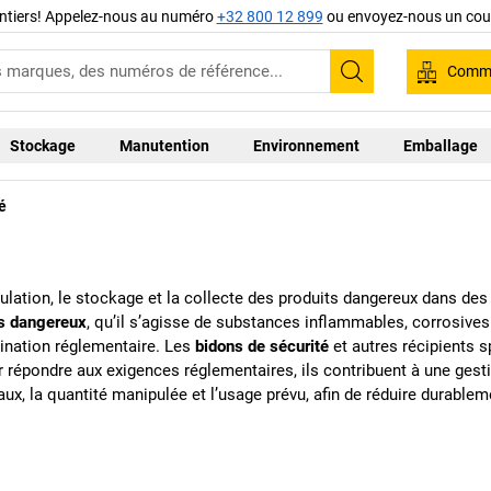
ntiers! Appelez-nous au numéro
+32 800 12 899
ou envoyez-nous un cour
Comma
Recherche
Stockage
Manutention
Environnement
Emballage
é
ulation, le stockage et la collecte des produits dangereux dans de
es dangereux
, qu’il s’agisse de substances inflammables, corrosi
imination réglementaire. Les
bidons de sécurité
et autres récipients s
r répondre aux exigences réglementaires, ils contribuent à une gest
ux, la quantité manipulée et l’usage prévu, afin de réduire durablem