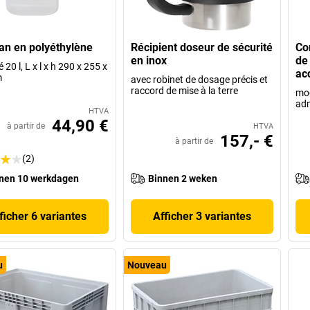
an en polyéthylène
Récipient doseur de sécurité
Co
en inox
de
 20 l, L x l x h 290 x 255 x
ac
m
avec robinet de dosage précis et
raccord de mise à la terre
mod
adm
HTVA
44,90 €
à partir de
HTVA
157,- €
à partir de
(2)
nen 10 werkdagen
Binnen 2 weken
ficher 6 variantes
Afficher 3 variantes
u
Nouveau