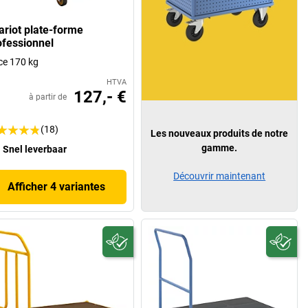
ariot plate-forme
ofessionnel
ce 170 kg
HTVA
127,- €
à partir de
(18)
Les nouveaux produits de notre
gamme.
Snel leverbaar
Découvrir maintenant
Afficher 4 variantes