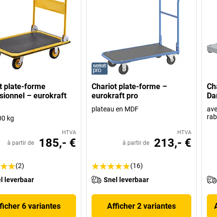
t plate-forme
Chariot plate-forme –
Ch
sionnel – eurokraft
eurokraft pro
Da
plateau en MDF
ave
rab
00 kg
HTVA
HTVA
185,- €
213,- €
à partir de
à partir de
(2)
(16)
l leverbaar
Snel leverbaar
ficher 6 variantes
Afficher 2 variantes