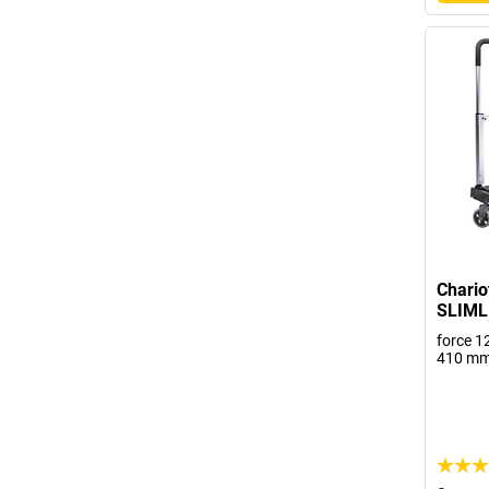
Chario
SLIML
force 12
410 m