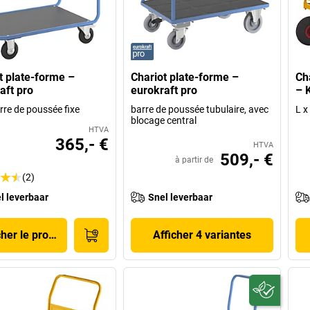
t plate-forme –
Chariot plate-forme –
Ch
aft pro
eurokraft pro
– 
rre de poussée fixe
barre de poussée tubulaire, avec
L x
blocage central
HTVA
365,- €
HTVA
509,- €
à partir de
(2)
l leverbaar
Snel leverbaar
cher le produit
Afficher 4 variantes