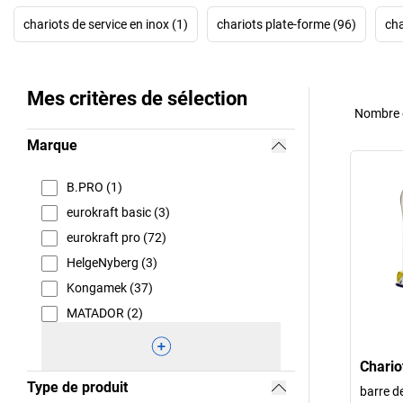
chariots de service en inox (1)
chariots plate-forme (96)
cha
Mes critères de sélection
Nombre d
Marque
B.PRO (1)
eurokraft basic (3)
eurokraft pro (72)
HelgeNyberg (3)
Kongamek (37)
MATADOR (2)
Chario
Type de produit
barre d