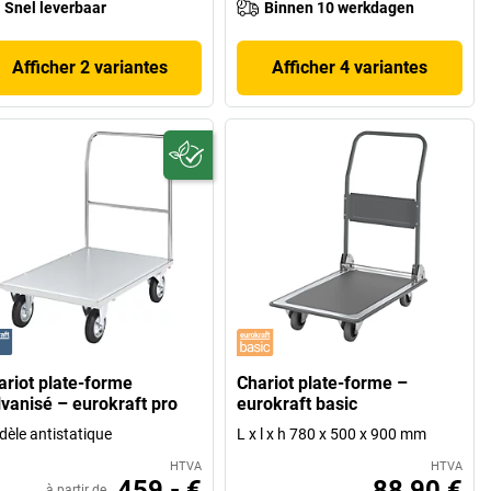
Snel leverbaar
Binnen 10 werkdagen
Afficher 2 variantes
Afficher 4 variantes
ariot plate-forme
Chariot plate-forme –
lvanisé – eurokraft pro
eurokraft basic
èle antistatique
L x l x h 780 x 500 x 900 mm
HTVA
HTVA
459,- €
88,90 €
à partir de