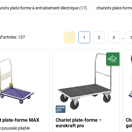
riots plate-forme à entraînement électrique (17)
chariots plate-form
’articles:
137
1
2
3
…
t plate-forme MAX
Chariot plate-forme –
Ch
eurokraft pro
ga
e poussée pliable