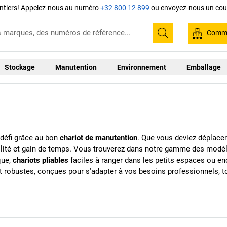
ntiers! Appelez-nous au numéro
+32 800 12 899
ou envoyez-nous un cour
Comma
Recherche
Stockage
Manutention
Environnement
Emballage
 défi grâce au bon
chariot de manutention
. Que vous deviez déplacer
abilité et gain de temps. Vous trouverez dans notre gamme des modè
que,
chariots pliables
faciles à ranger dans les petits espaces ou e
 robustes, conçues pour s'adapter à vos besoins professionnels, to