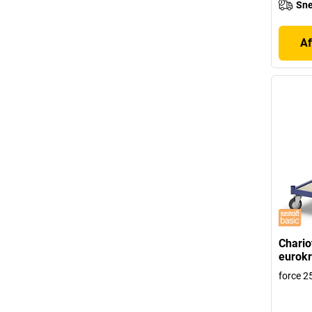
Sne
Af
Chario
eurokr
force 2