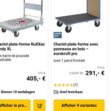
ariot plate-forme RuXXac
Chariot plate-forme avec
ndy XL
panneaux en bois –
eurokraft pro
c barre de poussée
attable
avec 1 paroi frontale
HTVA
291,- €
à partir de
HTVA
405,- €
(7)
Binnen 10 werkdagen
Snel leverbaar
Afficher le produit
Afficher 4 variantes