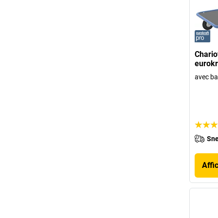
Chario
eurokr
avec ba
Sne
Affi