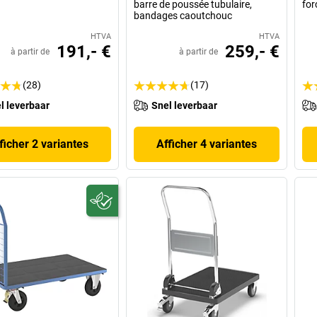
barre de poussée tubulaire,
for
bandages caoutchouc
HTVA
HTVA
191,- €
259,- €
à partir de
à partir de
(28)
(17)
l leverbaar
Snel leverbaar
ficher 2 variantes
Afficher 4 variantes