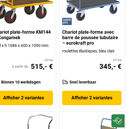
ariot plate-forme KM144
Chariot plate-forme avec
Kongamek
barre de poussée tubulaire
– eurokraft pro
 l x h 1086 x 600 x 1090 mm
roulettes élastiques, bleu clair
HTVA
HTVA
515,- €
345,- €
à partir de
Binnen 10 werkdagen
Snel leverbaar
Afficher 2 variantes
Afficher 2 variantes