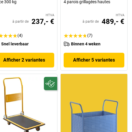
ce 300 kg
4 parois grillagées hautes
HTVA
HTVA
237,- €
489,- €
à partir de
à partir de
(4)
(7)
Snel leverbaar
Binnen 4 weken
Afficher 2 variantes
Afficher 5 variantes