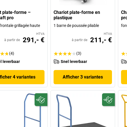
t plate-forme –
Chariot plate-forme en
Ch
aft pro
plastique
pr
frontale grillagée haute
1 barre de poussée pliable
for
HTVA
HTVA
291,- €
211,- €
à partir de
à partir de
(4)
(3)
l leverbaar
Snel leverbaar
ficher 4 variantes
Afficher 3 variantes