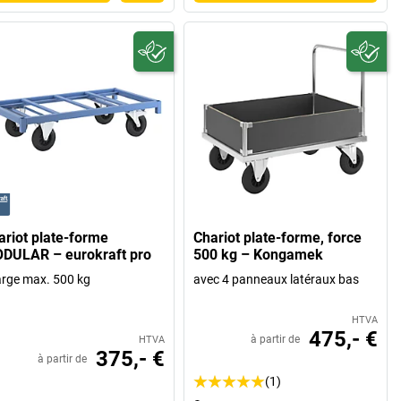
ariot plate-forme
Chariot plate-forme, force
DULAR – eurokraft pro
500 kg – Kongamek
rge max. 500 kg
avec 4 panneaux latéraux bas
HTVA
475,- €
à partir de
HTVA
375,- €
à partir de
(1)