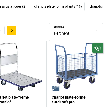
e antistatiques (2)
chariots plate-forme pliants (16)
chariots po
Critères:
6
Pertinent
ariot plate-forme
Chariot plate-forme –
lvanisé
eurokraft pro