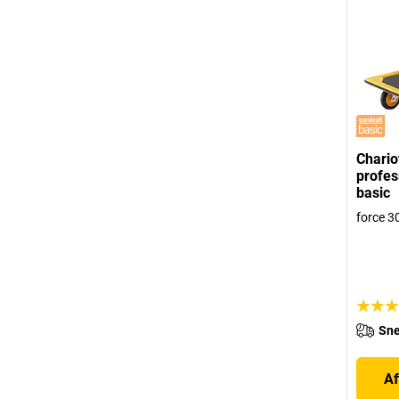
Chario
profes
basic
force 3
Sne
Af