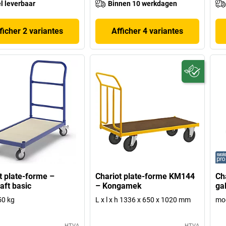
l leverbaar
Binnen 10 werkdagen
ficher 2 variantes
Afficher 4 variantes
t plate-forme –
Chariot plate-forme KM144
Ch
aft basic
– Kongamek
ga
50 kg
L x l x h 1336 x 650 x 1020 mm
mod
HTVA
HTVA