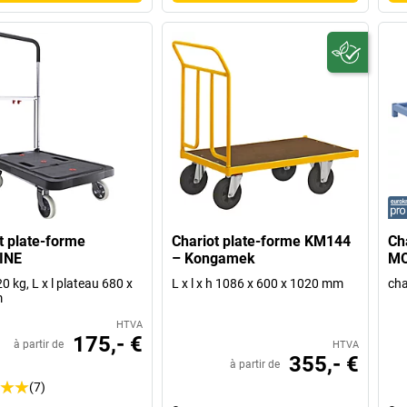
t plate-forme
Chariot plate-forme KM144
Ch
INE
– Kongamek
MO
0 kg, L x l plateau 680 x
L x l x h 1086 x 600 x 1020 mm
cha
m
HTVA
175,- €
à partir de
HTVA
355,- €
à partir de
(7)