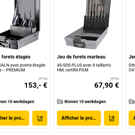
 forets étagés
Jeu de forets marteau
Je
iALN avec pointe étagée
4S-SDS-PLUS avec 4 taillants
DIN
le – PREMIUM
HM, certifié PGM
OX
HTVA
HTVA
153,- €
67,90 €
nen 10 werkdagen
Binnen 10 werkdagen
cher le produit
Afficher le produit