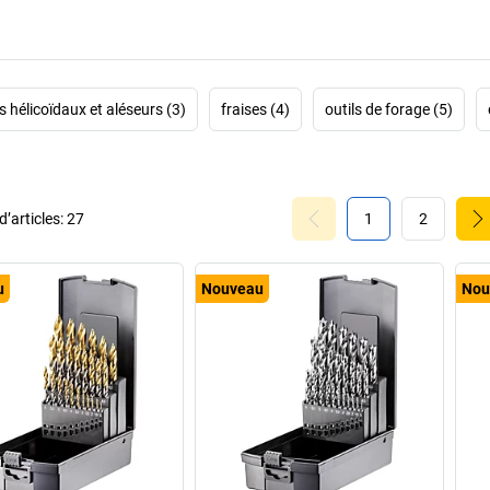
s hélicoïdaux et aléseurs (3)
fraises (4)
outils de forage (5)
’articles:
27
1
2
u
Nouveau
Nou