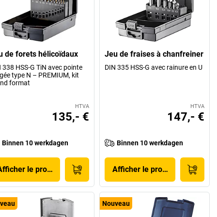
u de forets hélicoïdaux
Jeu de fraises à chanfreiner
 338 HSS-G TiN avec pointe
DIN 335 HSS-G avec rainure en U
gée type N – PREMIUM, kit
nd format
HTVA
HTVA
135,- €
147,- €
Binnen 10 werkdagen
Binnen 10 werkdagen
Afficher le produit
Afficher le produit
veau
Nouveau