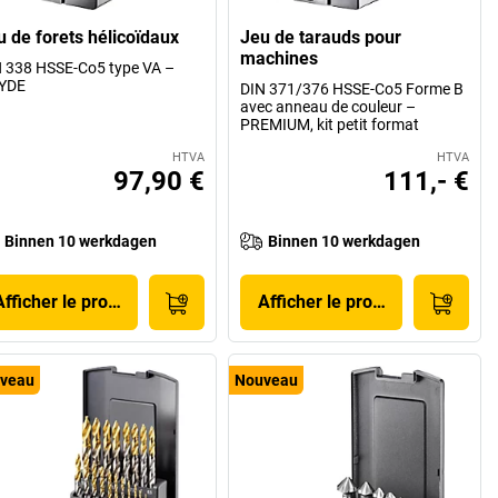
u de forets hélicoïdaux
Jeu de tarauds pour
machines
 338 HSSE-Co5 type VA –
YDE
DIN 371/376 HSSE-Co5 Forme B
avec anneau de couleur –
PREMIUM, kit petit format
HTVA
HTVA
97,90 €
111,- €
Binnen 10 werkdagen
Binnen 10 werkdagen
Afficher le produit
Afficher le produit
veau
Nouveau