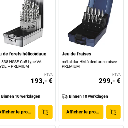
u de forets hélicoïdaux
Jeu de fraises
 338 HSSE-Co5 type VA –
métal dur HM à denture croisée –
YDE – PREMIUM
PREMIUM
HTVA
HTVA
193,- €
299,- €
Binnen 10 werkdagen
Binnen 10 werkdagen
Afficher le produit
Afficher le produit