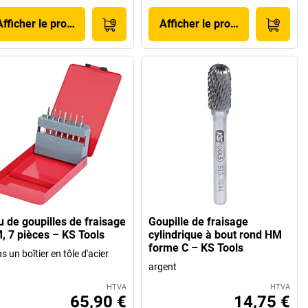
Afficher le produit
Afficher le produit
u de goupilles de fraisage
Goupille de fraisage
, 7 pièces – KS Tools
cylindrique à bout rond HM
forme C – KS Tools
s un boîtier en tôle d'acier
argent
HTVA
HTVA
65,90 €
14,75 €