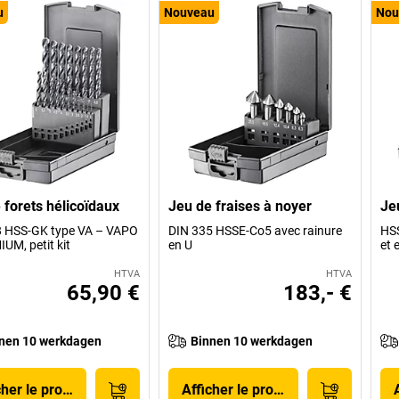
u
Nouveau
Nou
 forets hélicoïdaux
Jeu de fraises à noyer
Je
8 HSS-GK type VA – VAPO
DIN 335 HSSE-Co5 avec rainure
HSS
UM, petit kit
en U
et 
HTVA
HTVA
65,90 €
183,- €
nen 10 werkdagen
Binnen 10 werkdagen
cher le produit
Afficher le produit