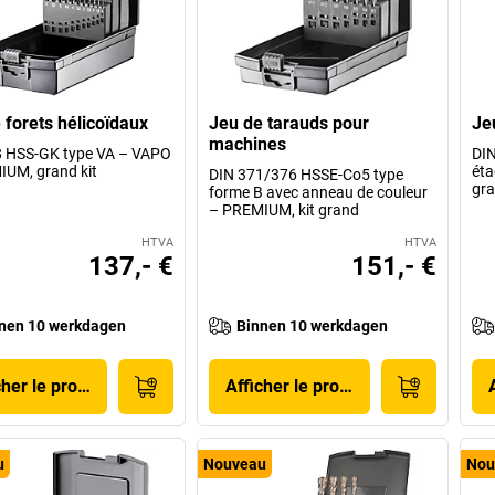
 forets hélicoïdaux
Jeu de tarauds pour
Je
machines
8 HSS-GK type VA – VAPO
DIN
UM, grand kit
éta
DIN 371/376 HSSE-Co5 type
gra
forme B avec anneau de couleur
– PREMIUM, kit grand
HTVA
HTVA
137,- €
151,- €
nen 10 werkdagen
Binnen 10 werkdagen
cher le produit
Afficher le produit
u
Nouveau
Nou