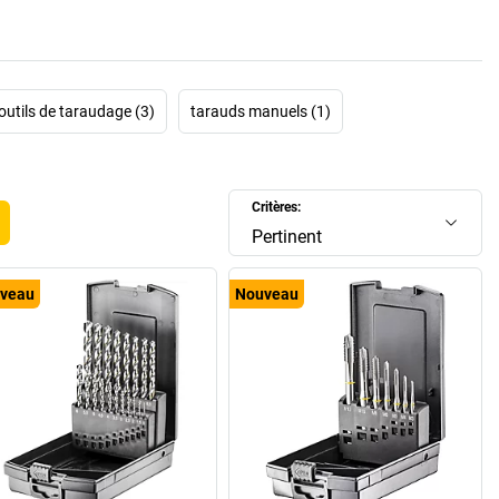
outils de taraudage (3)
tarauds manuels (1)
Critères:
Pertinent
veau
Nouveau