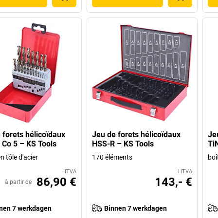
 forets hélicoïdaux
Jeu de forets hélicoïdaux
Je
Co 5 – KS Tools
HSS-R – KS Tools
Ti
en tôle d'acier
170 éléments
boî
HTVA
HTVA
86,90 €
143,- €
à partir de
nen 7 werkdagen
Binnen 7 werkdagen