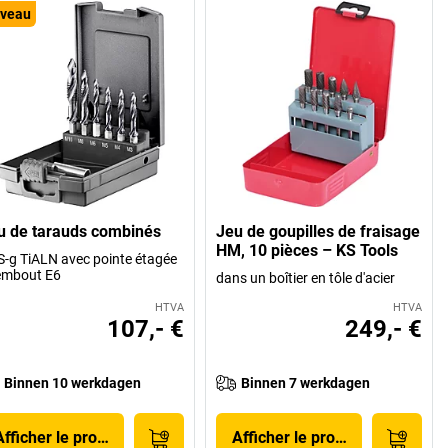
veau
u de tarauds combinés
Jeu de goupilles de fraisage
HM, 10 pièces – KS Tools
-g TiALN avec pointe étagée
embout E6
dans un boîtier en tôle d'acier
HTVA
HTVA
107,- €
249,- €
Binnen 10 werkdagen
Binnen 7 werkdagen
Afficher le produit
Afficher le produit