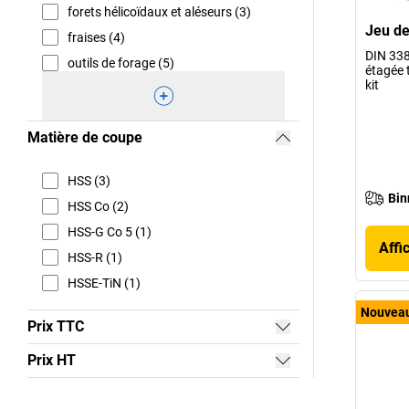
forets hélicoïdaux et aléseurs (3)
Jeu de
fraises (4)
DIN 338
outils de forage (5)
étagée 
kit
Matière de coupe
HSS (3)
Bin
HSS Co (2)
HSS-G Co 5 (1)
Affi
HSS-R (1)
HSSE-TiN (1)
Nouvea
Prix TTC
Prix HT