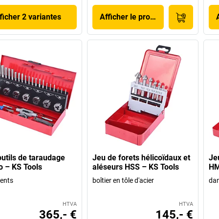
ficher 2 variantes
Afficher le produit
outils de taraudage
Jeu de forets hélicoïdaux et
Je
 – KS Tools
aléseurs HSS – KS Tools
HM
ents
boîtier en tôle d'acier
dan
HTVA
HTVA
365,- €
145,- €