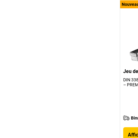
Nouvea
Jeu de
DIN 33
– PREMI
Bin
Affi