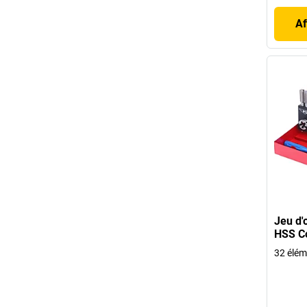
Af
Jeu d'
HSS Co
32 élém