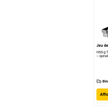
Jeu de
HSS-g T
– spira
Bin
Affi