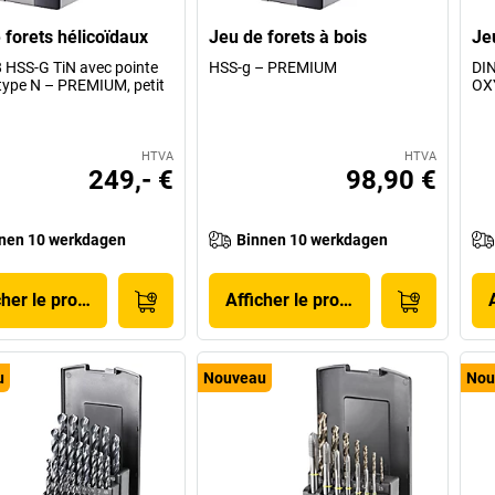
 forets hélicoïdaux
Jeu de forets à bois
Je
 HSS-G TiN avec pointe
HSS-g – PREMIUM
DIN
type N – PREMIUM, petit
OX
HTVA
HTVA
249,- €
98,90 €
nen 10 werkdagen
Binnen 10 werkdagen
cher le produit
Afficher le produit
u
Nouveau
Nou