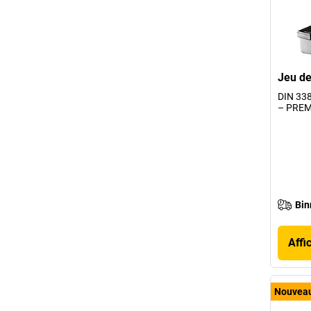
Jeu de
DIN 33
– PREMI
Bin
Affi
Nouvea