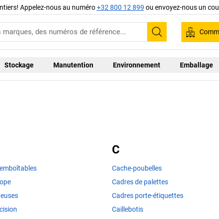
ntiers! Appelez-nous au numéro
+32 800 12 899
ou envoyez-nous un cour
Comma
Recherche
Stockage
Manutention
Environnement
Emballage
C
 emboîtables
Cache-poubelles
rope
Cadres de palettes
teuses
Cadres porte-étiquettes
cision
Caillebotis