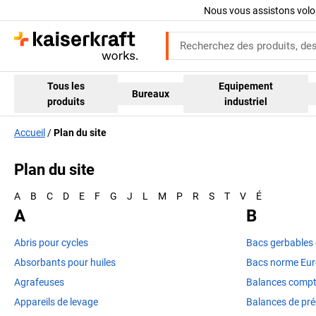
Nous vous assistons volo
Tous les
Equipement
Bureaux
produits
industriel
Accueil
Plan du site
Plan du site
A
B
C
D
E
F
G
J
L
M
P
R
S
T
V
É
A
B
Abris pour cycles
Bacs gerbables
Absorbants pour huiles
Bacs norme Eu
Agrafeuses
Balances comp
Appareils de levage
Balances de pré