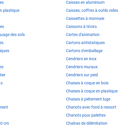
les
Caisses en aluminium
n plastique
Caisses, coffres à outils vides
Caissettes à monnaie
ues
Caissons à tiroirs
uage des sols
Cartes d'animation
es
Cartons antistatiques
iques
Cartons d'emballage
Cendriers en inox
es
Cendriers muraux
ier
Cendriers sur pied
ts
Chaises à coque en bois
Chaises à coque en plastique
Chaises à piétement luge
iment
Chariots avec fond à ressort
Chariots pour palettes
60 cm
Chaînes de délimitation