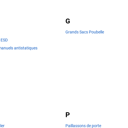
G
Grands Sacs Poubelle
s ESD
manuels antistatiques
P
ler
Paillassons de porte