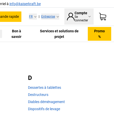
riel à
info@kaiserkraft.be
Compte
nde rapide
FR
|
Entreprise
Se
connecter
Bon à
Services et solutions de
Promo
savoir
projet
%
D
Dessertes à tablettes
Destructeurs
Diables déménagement
Dispositifs de levage