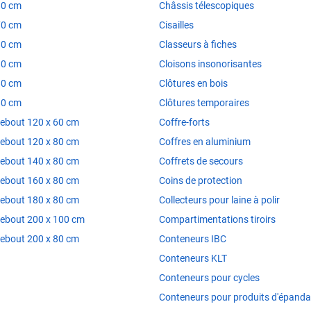
80 cm
Châssis télescopiques
70 cm
Cisailles
80 cm
Classeurs à fiches
80 cm
Cloisons insonorisantes
80 cm
Clôtures en bois
80 cm
Clôtures temporaires
debout 120 x 60 cm
Coffre-forts
debout 120 x 80 cm
Coffres en aluminium
debout 140 x 80 cm
Coffrets de secours
debout 160 x 80 cm
Coins de protection
debout 180 x 80 cm
Collecteurs pour laine à polir
debout 200 x 100 cm
Compartimentations tiroirs
debout 200 x 80 cm
Conteneurs IBC
Conteneurs KLT
Conteneurs pour cycles
Conteneurs pour produits d'épand