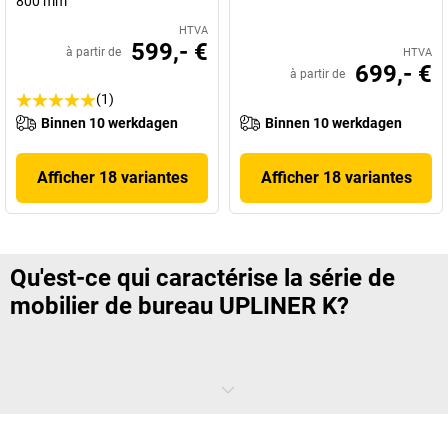
800 mm
HTVA
599,- €
à partir de
HTVA
699,- €
à partir de
(1)
Binnen 10 werkdagen
Binnen 10 werkdagen
Afficher 18 variantes
Afficher 18 variantes
Qu'est-ce qui caractérise la série de
mobilier de bureau UPLINER K?
Les bureaux sont, avec le siège de bureau, l'élément le plus important
d'un aménagement de bureau bon pour la santé – mais ils sont
souvent négligés. UPLINER K propose des bureaux réglables en