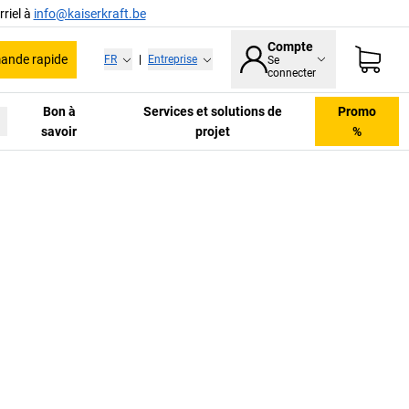
riel à
info@kaiserkraft.be
Compte
nde rapide
FR
|
Entreprise
Se
connecter
Bon à
Services et solutions de
Promo
savoir
projet
%