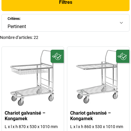
Filtres
activité.
+
Afficher plus
Critères:
Pertinent
Nombre d’articles:
22
Chariot galvanisé –
Chariot galvanisé –
Kongamek
Kongamek
L x l x h 870 x 530 x 1010 mm
L x l x h 860 x 530 x 1010 mm