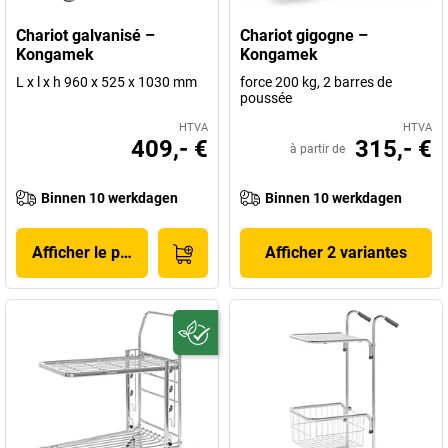
Chariot galvanisé –
Chariot gigogne –
Kongamek
Kongamek
L x l x h 960 x 525 x 1030 mm
force 200 kg, 2 barres de
poussée
HTVA
HTVA
409,- €
315,- €
à partir de
Binnen 10 werkdagen
Binnen 10 werkdagen
Afficher le produit
Afficher 2 variantes