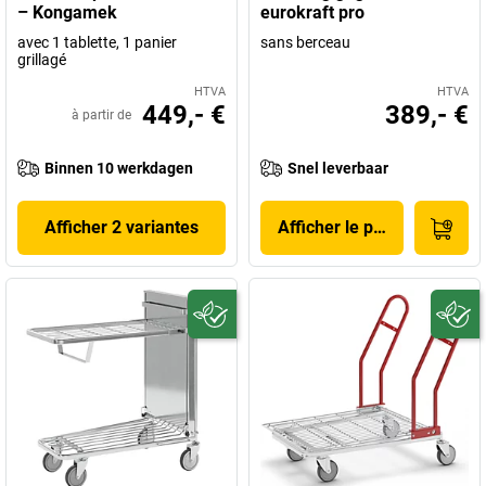
– Kongamek
eurokraft pro
avec 1 tablette, 1 panier
sans berceau
grillagé
HTVA
HTVA
449,- €
389,- €
à partir de
Binnen 10 werkdagen
Snel leverbaar
Afficher 2 variantes
Afficher le produit