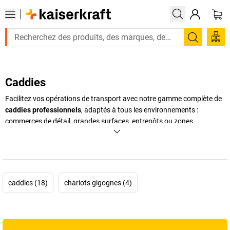
Recherc
Caddies
Facilitez vos opérations de transport avec notre gamme complète de
caddies professionnels
, adaptés à tous les environnements :
commerces de détail, grandes surfaces, entrepôts ou zones
industrielles. Que vous cherchiez un
caddie de supermarché
classique, un
caddie de magasin
robuste ou un
caddie
professionnel
spécifique à votre secteur, nous vous proposons des
modèles résistants, ergonomiques et faciles à manœuvrer. Chaque
chariot de supermarché
ou de magasin est conçu pour optimiser la
caddies (18)
chariots gigognes (4)
logistique, améliorer l’efficacité des flux de marchandises et offrir une
expérience fluide à vos clients ou collaborateurs. Avec leurs
structures durables, leurs roulettes maniables et leurs différentes
capacités, nos
caddies
s’adaptent à tous les besoins de votre