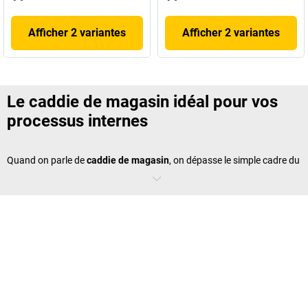
Afficher 2 variantes
Afficher 2 variantes
Le caddie de magasin idéal pour vos
processus internes
Quand on parle de
caddie de magasin
, on dépasse le simple cadre du
chariot de supermarché
. Nos
caddies
industriels se distinguent par
leur qualité professionnelle, leurs fonctions spécifiques et leur
durabilité. Ils répondent aux exigences des environnements
logistiques modernes, tout en restant maniables et pratiques au
quotidien.
Les caractéristiques clés d’un caddie
professionnel