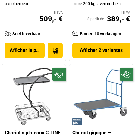
avec berceau
force 200 kg, avec corbeille
HTVA
HTVA
509,- €
389,- €
à partir de
Snel leverbaar
Binnen 10 werkdagen
Afficher le produit
Afficher 2 variantes
Chariot à plateaux C-LINE
Chariot gigogne –