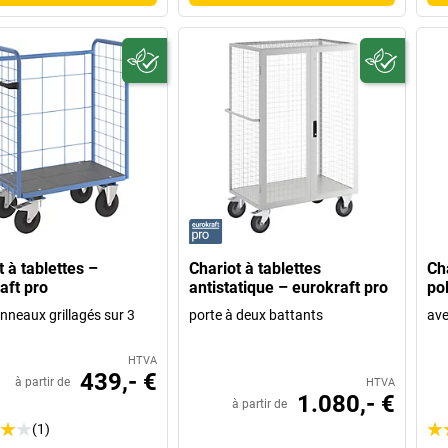
t à tablettes –
Chariot à tablettes
Cha
aft pro
antistatique – eurokraft pro
po
nneaux grillagés sur 3
porte à deux battants
ave
HTVA
439,- €
à partir de
HTVA
1.080,- €
à partir de
(1)