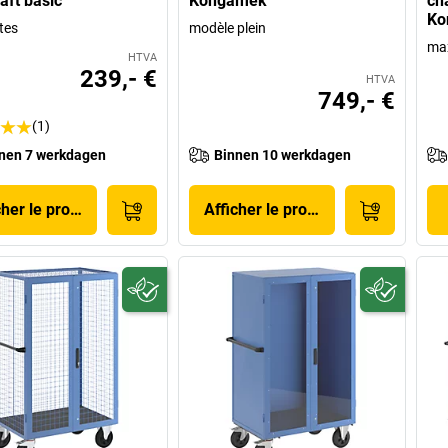
aft basic
Kongamek
ch
Ko
tes
modèle plein
max
HTVA
239,- €
HTVA
749,- €
(1)
nen 7 werkdagen
Binnen 10 werkdagen
cher le produit
Afficher le produit