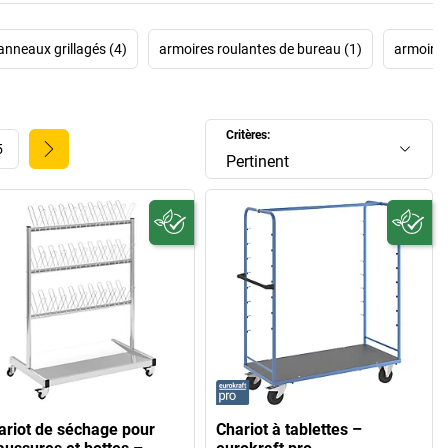
anneaux grillagés (4)
armoires roulantes de bureau (1)
armoires
Critères:
5
Pertinent
ariot de séchage pour
Chariot à tablettes –