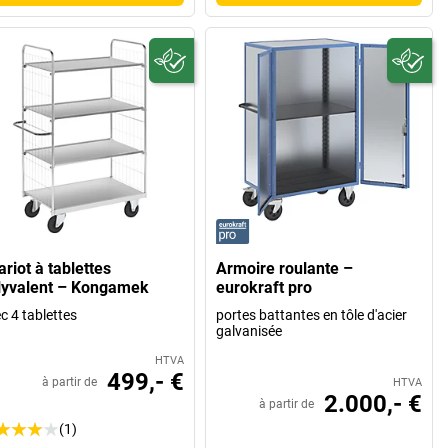
riot à tablettes
Armoire roulante –
lyvalent – Kongamek
eurokraft pro
c 4 tablettes
portes battantes en tôle d'acier
galvanisée
HTVA
499,- €
à partir de
HTVA
2.000,- €
à partir de
(1)