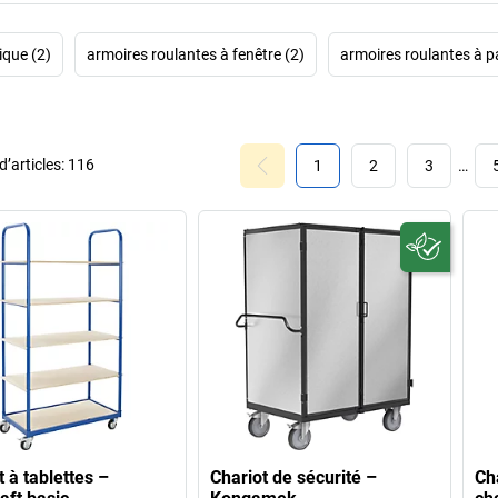
ique (2)
armoires roulantes à fenêtre (2)
armoires roulantes à p
’articles:
116
1
2
3
…
t à tablettes –
Chariot de sécurité –
Ch