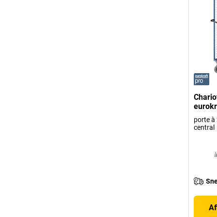
Chario
eurokr
porte à
central
à
Sne
Af