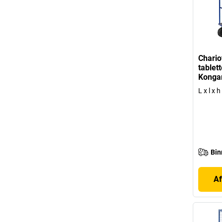
Chario
tablet
Kong
L x l x
Bin
Af