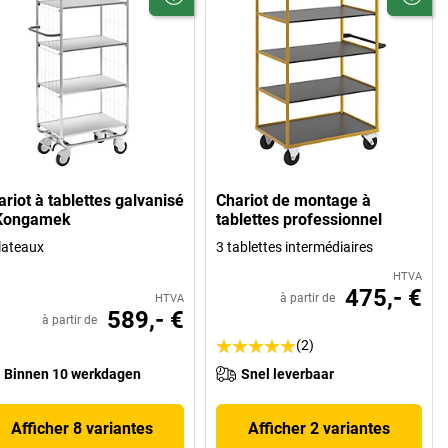
riot à tablettes galvanisé
Chariot de montage à
Kongamek
tablettes professionnel
lateaux
3 tablettes intermédiaires
HTVA
475,- €
à partir de
HTVA
589,- €
à partir de
(2)
Binnen 10 werkdagen
Snel leverbaar
Afficher 8 variantes
Afficher 2 variantes