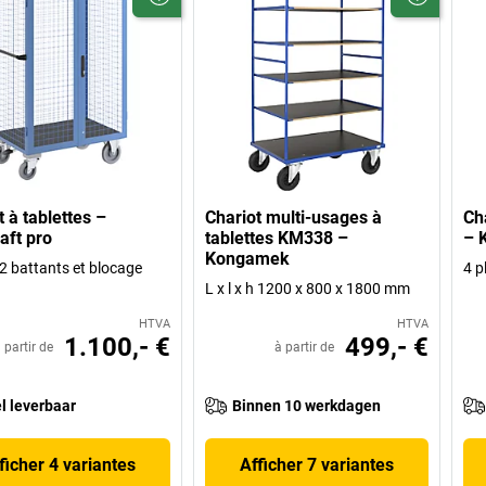
t à tablettes –
Chariot multi-usages à
Cha
aft pro
tablettes KM338 –
– 
Kongamek
 2 battants et blocage
4 p
L x l x h 1200 x 800 x 1800 mm
HTVA
HTVA
1.100,- €
499,- €
 partir de
à partir de
l leverbaar
Binnen 10 werkdagen
ficher 4 variantes
Afficher 7 variantes