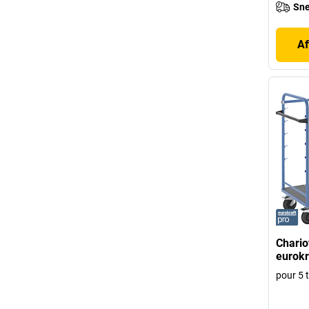
Sne
Af
Chario
eurokr
pour 5 