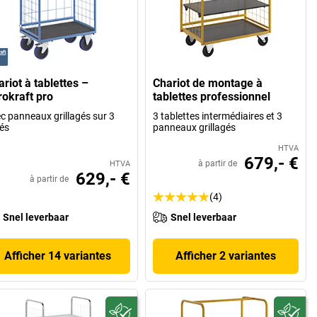
riot à tablettes –
Chariot de montage à
rokraft pro
tablettes professionnel
c panneaux grillagés sur 3
3 tablettes intermédiaires et 3
és
panneaux grillagés
HTVA
679,- €
à partir de
HTVA
629,- €
à partir de
(4)
Snel leverbaar
Snel leverbaar
Afficher 14 variantes
Afficher 2 variantes