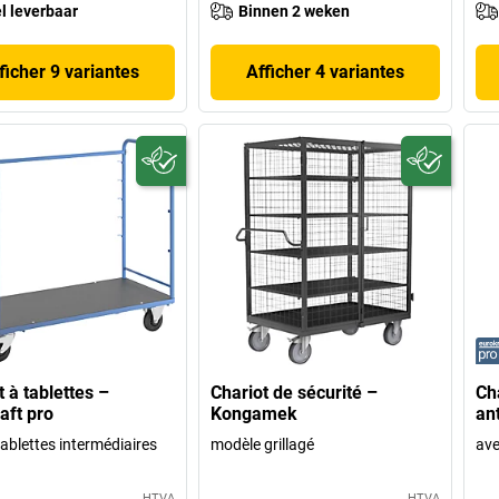
l leverbaar
Binnen 2 weken
ficher 9 variantes
Afficher 4 variantes
t à tablettes –
Chariot de sécurité –
Cha
aft pro
Kongamek
an
tablettes intermédiaires
modèle grillagé
ave
HTVA
HTVA