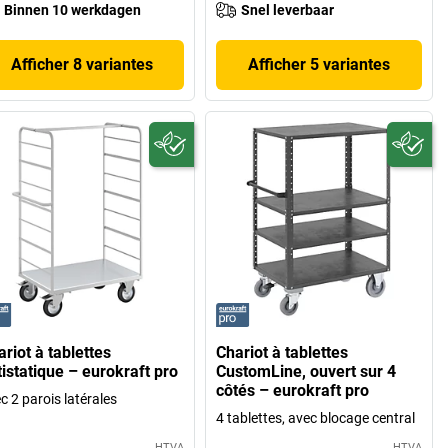
Binnen 10 werkdagen
Snel leverbaar
Afficher 8 variantes
Afficher 5 variantes
riot à tablettes
Chariot à tablettes
tistatique – eurokraft pro
CustomLine, ouvert sur 4
côtés – eurokraft pro
c 2 parois latérales
4 tablettes, avec blocage central
HTVA
HTVA