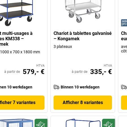
t multi-usages à
Chariot à tablettes galvanisé
Cha
tes KM338 –
– Kongamek
eu
amek
3 plateaux
ave
côt
 h 1000 x 700 x 1800 mm
HTVA
HTVA
579,- €
335,- €
à partir de
à partir de
nen 10 werkdagen
Binnen 10 werkdagen
ficher 7 variantes
Afficher 8 variantes