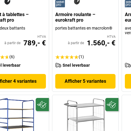
t à tablettes –
Armoire roulante –
Ar
aft pro
eurokraft pro
eu
 deux battants
portes battantes en macrolon®
ave
ver
HTVA
HTVA
789,- €
1.560,- €
à partir de
à partir de
(6)
(1)
l leverbaar
Snel leverbaar
ficher 4 variantes
Afficher 5 variantes