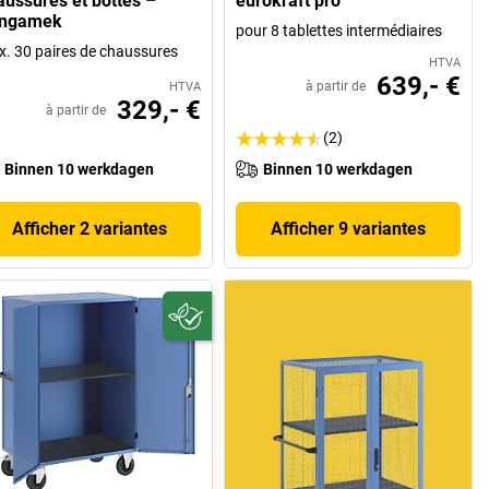
aussures et bottes –
eurokraft pro
ngamek
pour 8 tablettes intermédiaires
. 30 paires de chaussures
HTVA
639,- €
à partir de
HTVA
329,- €
à partir de
(2)
Binnen 10 werkdagen
Binnen 10 werkdagen
Afficher 2 variantes
Afficher 9 variantes