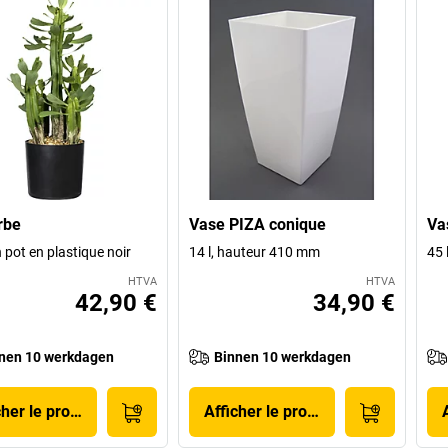
rbe
Vase PIZA conique
Va
 pot en plastique noir
14 l, hauteur 410 mm
45 
HTVA
HTVA
42,90 €
34,90 €
nen 10 werkdagen
Binnen 10 werkdagen
cher le produit
Afficher le produit