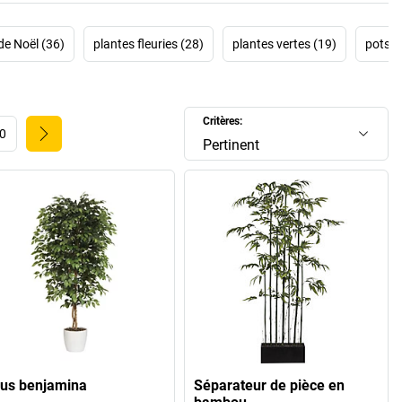
 de Noël (36)
plantes fleuries (28)
plantes vertes (19)
pots à
Critères:
0
Pertinent
cus benjamina
Séparateur de pièce en