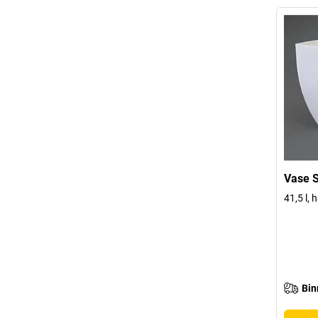
Vase 
41,5 l,
Bin