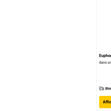
Eupho
dans un
Bin
Affi