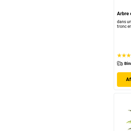
Arbre 
dans un
tronc e
Bin
Af