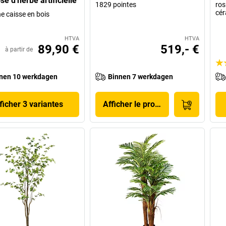
é d'herbe artificielle
1829 pointes
ros
cé
e caisse en bois
HTVA
HTVA
89,90 €
519,- €
à partir de
nen 10 werkdagen
Binnen 7 werkdagen
ficher 3 variantes
Afficher le produit