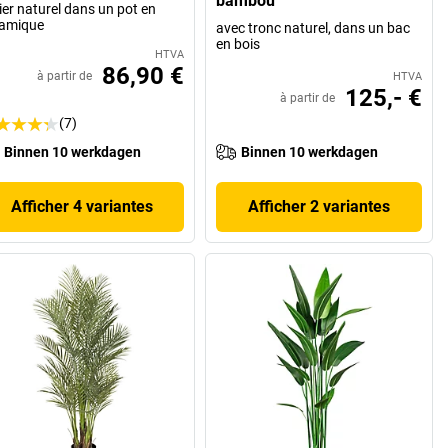
bambou
ier naturel dans un pot en
ramique
avec tronc naturel, dans un bac
en bois
HTVA
86,90 €
à partir de
HTVA
125,- €
à partir de
(7)
Binnen 10 werkdagen
Binnen 10 werkdagen
Afficher 4 variantes
Afficher 2 variantes