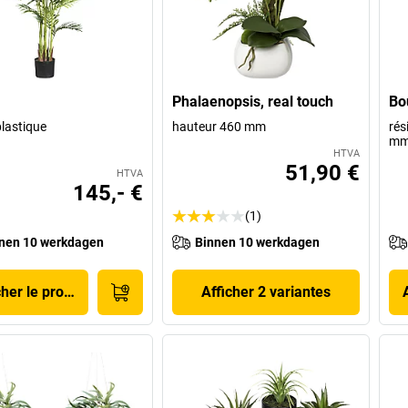
Phalaenopsis, real touch
Bou
plastique
hauteur 460 mm
rés
m
HTVA
51,90 €
HTVA
145,- €
(1)
nen 10 werkdagen
Binnen 10 werkdagen
cher le produit
Afficher 2 variantes