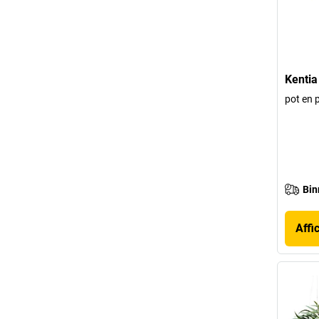
Kentia
pot en 
Bin
Affi