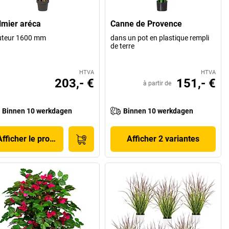
lmier aréca
Canne de Provence
uteur 1600 mm
dans un pot en plastique rempli
de terre
HTVA
HTVA
203,- €
151,- €
à partir de
Binnen 10 werkdagen
Binnen 10 werkdagen
Afficher le produit
Afficher 2 variantes