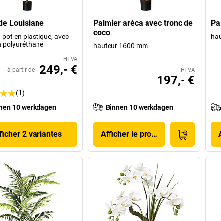
de Louisiane
Palmier aréca avec tronc de
Pa
coco
 pot en plastique, avec
ha
n polyuréthane
hauteur 1600 mm
HTVA
249,- €
à partir de
HTVA
197,- €
(1)
nen 10 werkdagen
Binnen 10 werkdagen
ficher 2 variantes
Afficher le produit