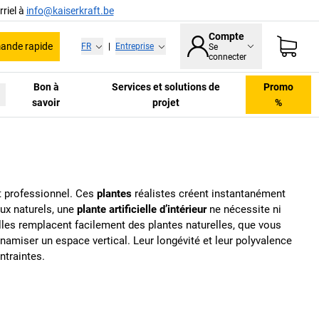
riel à
info@kaiserkraft.be
Compte
nde rapide
FR
|
Entreprise
Se
connecter
Bon à
Services et solutions de
Promo
savoir
projet
%
t professionnel. Ces
plantes
réalistes créent instantanément
ux naturels, une
plante artificielle d’intérieur
ne nécessite ni
 elles remplacent facilement des plantes naturelles, que vous
namiser un espace vertical. Leur longévité et leur polyvalence
ntraintes.