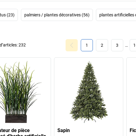
tus (23)
palmiers / plantes décoratives (56)
plantes artificielles
’articles:
232
1
2
3
…
1
teur de pièce
Sapin
Fi