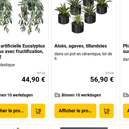
artificielle Eucalyptus
Aloès, agaves, tillandsies
Ph
s avec fructification,
su
dans un pot en céramique, lot de
2
6
dan
plastique
HTVA
HTVA
44,90 €
56,90 €
nen 10 werkdagen
Binnen 10 werkdagen
cher le produit
Afficher le produit