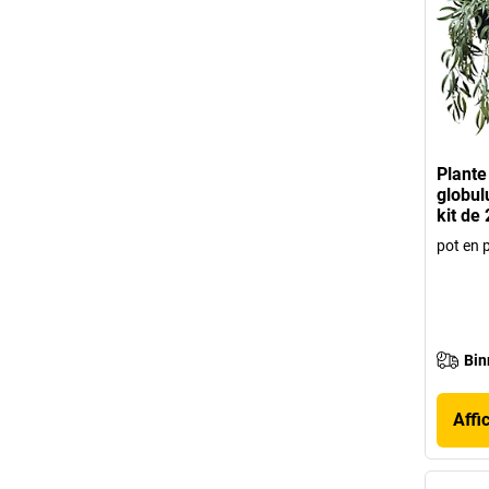
Plante 
globulu
kit de 
pot en 
Bin
Affi