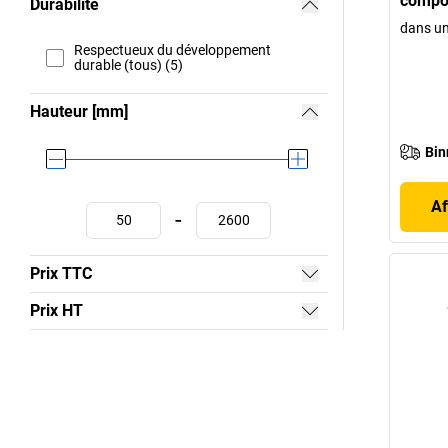
compos
Durabilité
dans un
Respectueux du développement
durable (tous) (5)
Hauteur [mm]
Bin
Af
-
Prix TTC
Prix HT