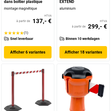
dans boîtier plastique
EXTEND
montage magnétique
aluminium
HTVA
137,- €
à partir de
HTVA
299,- €
à partir de
(1)
Snel leverbaar
Binnen 10 werkdagen
Afficher 6 variantes
Afficher 18 variantes