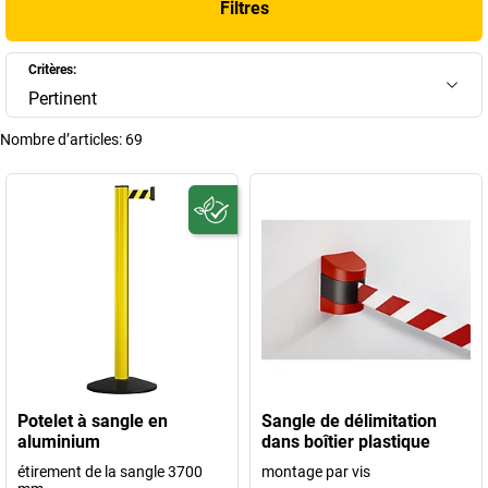
Filtres
large sélection de solutions disponibles dans la boutique en ligne
kaiserkraft
et choisissez le
système de guidage
le mieux adapté à
votre usage professionnel.
Critères:
Pertinent
+
Afficher plus
Nombre d’articles:
69
Potelet à sangle en
Sangle de délimitation
aluminium
dans boîtier plastique
étirement de la sangle 3700
montage par vis