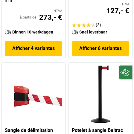
mm
HTVA
127,- €
HTVA
273,- €
à partir de
(3)
Binnen 10 werkdagen
Snel leverbaar
Afficher 4 variantes
Afficher 6 variantes
Sangle de délimitation
Potelet à sangle Beltrac