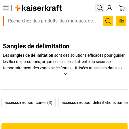
Recherc
Sangles de délimitation
Les
sangles de délimitation
sont des solutions efficaces pour guider
les flux de personnes, organiser les files d’attente ou sécuriser
temporairement des zones spécifiques. Utilisées aussi bien dans les
entreprises que lors d’événements, dans les bâtiments publics ou les
espaces commerciaux, elles permettent de canaliser les
déplacements sans installer de barrières fixes. Selon les besoins, ces
systèmes se déclinent en
barrières à sangle mobiles
,
poteaux à
sangle autoportants
ou
enrouleurs de sangle muraux
. Grâce à
accessoires pour cônes (3)
accessoires pour délimitations par sa
différents codes couleur et longueurs de sangle, la délimitation reste
clairement visible tout en s’intégrant harmonieusement à
l’environnement. Les
sangles de délimitation
offrent ainsi un
équilibre optimal entre sécurité, flexibilité et discrétion. Découvrez la