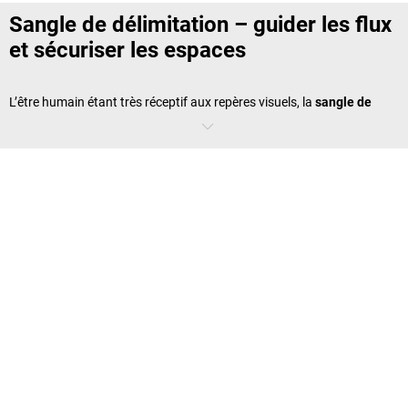
Sangle de délimitation – guider les flux
et sécuriser les espaces
L’être humain étant très réceptif aux repères visuels, la
sangle de
délimitation
constitue un outil particulièrement efficace pour orienter
les déplacements. Grâce à un
poteau à sangle
, un
potelet à sangle
ou un
enrouleur de sangle
, les zones autorisées et interdites sont
immédiatement identifiables. Sans recourir à des annonces verbales
ou à des panneaux envahissants, la
barrière à sangle
crée une
séparation claire et compréhensible. Elle est idéale pour gérer les flux
de visiteurs, sécuriser des zones techniques ou organiser des espaces
temporaires.
Enrouleur de sangle et poteau à sangle
: des systèmes polyvalents