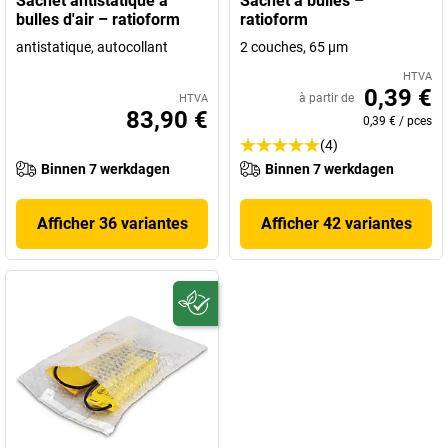
Sachet antistatique à
Sachet à bulles –
bulles d'air – ratioform
ratioform
antistatique, autocollant
2 couches, 65 µm
HTVA
0,39 €
à partir de
HTVA
83,90 €
0,39 €
/
pces
(4)
Binnen 7 werkdagen
Binnen 7 werkdagen
Afficher 36 variantes
Afficher 42 variantes