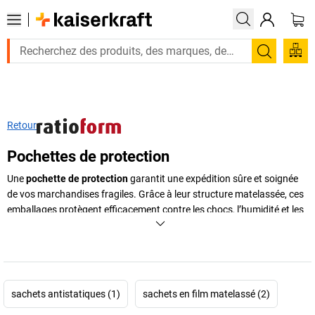
Recherc
Retour
Pochettes de protection
Une
pochette de protection
garantit une expédition sûre et soignée
de vos marchandises fragiles. Grâce à leur structure matelassée, ces
emballages protègent efficacement contre les chocs, l’humidité et les
rayures, tout en maintenant un poids réduit pour limiter les frais de
port. Chez
kaiserkraft
, vous trouverez différents modèles adaptés à
vos besoins :
pochette à bulles
,
sachet en mousse
,
pochette
d’emballage
autocollante ou antistatique. Les
pochettes de
protection
sont idéales pour les expéditions d’appareils
sachets antistatiques (1)
sachets en film matelassé (2)
électroniques, de petites pièces mécaniques ou de produits sensibles,