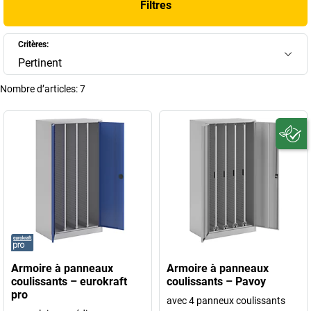
Filtres
entièrement vers l’extérieur, se manipule en douceur et offre un accès
bilatéral qui transforme chaque geste en opération rapide et intuitive.
Que vous souhaitiez mieux structurer des outils spécialisés, organiser
Critères:
un stock varié ou sécuriser des accessoires techniques, ces armoires
Pertinent
constituent une solution durable, flexible et ultra-efficace.
Nombre d’articles:
7
+
Afficher plus
Armoire à panneaux
Armoire à panneaux
coulissants – eurokraft
coulissants – Pavoy
pro
avec 4 panneux coulissants