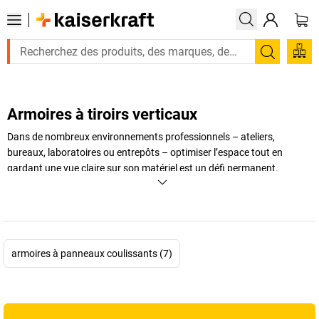
Recherc
Armoires à tiroirs verticaux
Dans de nombreux environnements professionnels – ateliers,
bureaux, laboratoires ou entrepôts – optimiser l’espace tout en
gardant une vue claire sur son matériel est un défi permanent.
L’armoire à tiroirs verticaux
apporte une réponse moderne et
ingénieuse à ces problématiques, grâce à un système de
panneaux
coulissants
qui permet d’accéder facilement au contenu sans perdre
de place.
L’extension verticale
offre un rangement compact, une
excellente visibilité et une manipulation simple, même lorsque l’espace
armoires à panneaux coulissants (7)
est restreint. Contrairement aux armoires classiques à portes
battantes ou à compartiments fixes, elles exploitent la hauteur pour
créer une véritable
organisation verticale
, adaptée aussi bien aux
petites pièces qu’aux outils encombrants. Le
tiroir vertical
coulisse