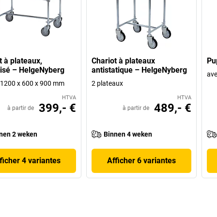
t à plateaux,
Chariot à plateaux
Pu
isé – HelgeNyberg
antistatique – HelgeNyberg
ave
 h 1200 x 600 x 900 mm
2 plateaux
HTVA
HTVA
399,- €
489,- €
à partir de
à partir de
nen 2 weken
Binnen 4 weken
ficher 4 variantes
Afficher 6 variantes