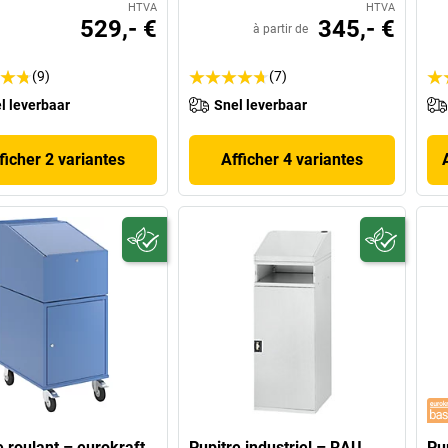
HTVA
HTVA
529,- €
345,- €
à partir de
(9)
(7)
l leverbaar
Snel leverbaar
ficher 2 variantes
Afficher 4 variantes
e roulant – eurokraft
Pupitre industriel – RAU
Pup