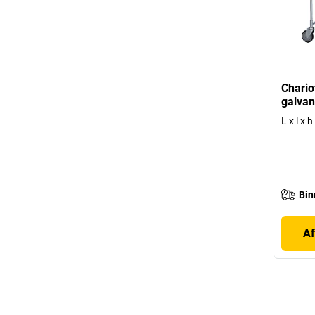
Chario
galvan
L x l x
Bin
Af