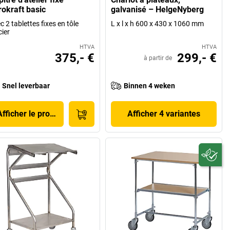
rokraft basic
galvanisé – HelgeNyberg
c 2 tablettes fixes en tôle
L x l x h 600 x 430 x 1060 mm
cier
HTVA
HTVA
375,- €
299,- €
à partir de
Snel leverbaar
Binnen 4 weken
Afficher le produit
Afficher 4 variantes