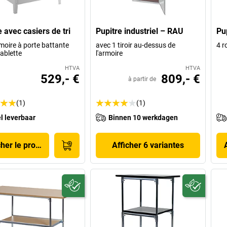
 avec casiers de tri
Pupitre industriel – RAU
Pu
moire à porte battante
avec 1 tiroir au-dessus de
4 r
tablette
l'armoire
HTVA
HTVA
529,- €
809,- €
à partir de
(1)
(1)
l leverbaar
Binnen 10 werkdagen
cher le produit
Afficher 6 variantes