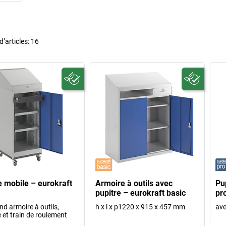
’articles:
16
e mobile – eurokraft
Armoire à outils avec
Pup
pupitre – eurokraft basic
pr
d armoire à outils,
h x l x p1220 x 915 x 457 mm
ave
e et train de roulement