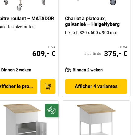
pitre roulant – MATADOR
Chariot à plateaux,
galvanisé – HelgeNyberg
oulettes pivotantes
L x l x h 820 x 600 x 900 mm
HTVA
HTVA
609,- €
375,- €
à partir de
Binnen 2 weken
Binnen 2 weken
Afficher le produit
Afficher 4 variantes