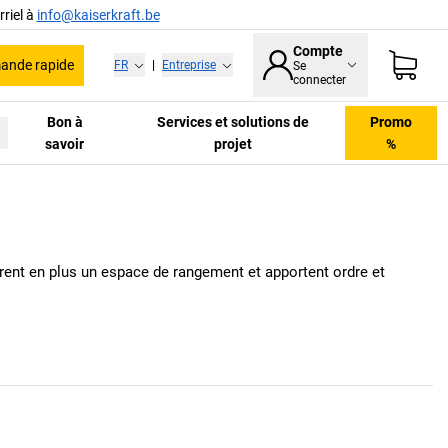
riel à
info@kaiserkraft.be
Compte
nde rapide
FR
|
Entreprise
Se
connecter
Bon à
Services et solutions de
Promo
savoir
projet
%
offrent en plus un espace de rangement et apportent ordre et