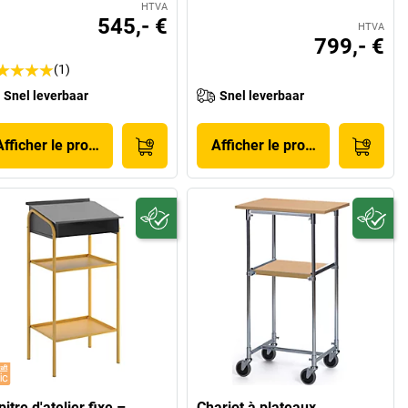
HTVA
545,- €
HTVA
799,- €
(1)
Snel leverbaar
Snel leverbaar
Afficher le produit
Afficher le produit
itre d'atelier fixe –
Chariot à plateaux,