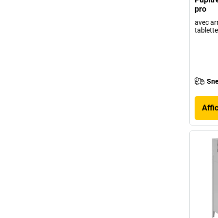
pro
avec ar
tablett
Sne
Affi