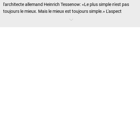
l'architecte allemand Heinrich Tessenow: «Le plus simple n'est pas
toujours le mieux. Mais le mieux est toujours simple.» L'aspect
extérieur de la série Hanna est lui aussi simple, élégant et sobre – des
meubles de bureau
idéaux pour les minimalistes et les esthètes. Cette
sobre apparence ne devrait pas toutefois vous tromper: grâce à des
fonctions étudiées dans le moindre détail et une multitude de
modèles, Hanna vous offre encore bien plus. Mais elle demeure
discrète sur ses qualités: la litote par excellence!
Hanna – tout simplement bien.
Hanna pourrait par exemple se vanter de sa flexibilité: tous les
bureaux
peuvent être complétés par des tables d'extension et des
éléments de liaison afin de former des bureaux complexes. Postes de
travail en groupe ou espaces de réunions, la jonction de plusieurs
bureaux est assurée par un système de liaison en acier robuste. Les
combinaisons sont de plus si flexibles qu'elles peuvent être modifiées
ou démontées en quelques minutes. Hanna pourrait aussi se targuer
de son intelligence: les portes battantes de ses armoires disposent
d'un grand angle d'ouverture de 110 degrés vous facilitant l'accès au
contenu de celles-ci. En plus, Hanna est écologique: elle porte le label