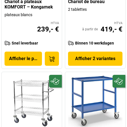
Chariot à plateaux
Chariot de bureau
KOMFORT – Kongamek
2 tablettes
plateaux blancs
HTVA
HTVA
239,- €
419,- €
à partir de
Snel leverbaar
Binnen 10 werkdagen
Afficher le produit
Afficher 2 variantes