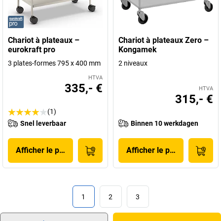
Chariot à plateaux –
Chariot à plateaux Zero –
eurokraft pro
Kongamek
3 plates-formes 795 x 400 mm
2 niveaux
HTVA
335,- €
HTVA
315,- €
(1)
Snel leverbaar
Binnen 10 werkdagen
Afficher le produit
Afficher le produit
1
2
3