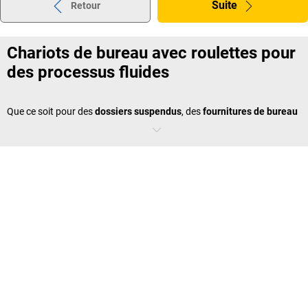
Suite
Retour
Chariots de bureau avec roulettes pour
des processus fluides
Que ce soit pour des
dossiers suspendus
, des
fournitures de bureau
ou des
classeurs
– grâce aux
chariots de bureau
flexibles, vous
pouvez transporter vos outils de travail sans effort et sans vous faire
mal au dos d'un poste de travail à l'autre. De plus, les
chariots à
classeurs
offrent un espace de rangement supplémentaire pour les
consommables. Ces aides pratiques contribuent ainsi à rendre les
processus de bureau plus efficaces, clairs et confortables. Vous
pouvez également utiliser les
chariots pour courrier
, par exemple,
pour la distribution du courrier au sein de l'entreprise.
Chariots de bureau et chariots à
dossiers dans différentes versions