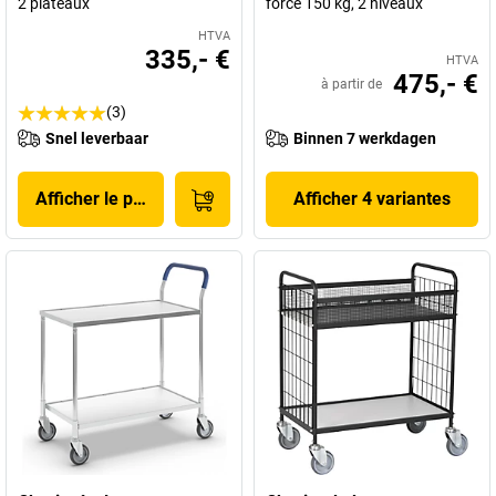
2 plateaux
force 150 kg, 2 niveaux
HTVA
335,- €
HTVA
475,- €
à partir de
(3)
Snel leverbaar
Binnen 7 werkdagen
Afficher le produit
Afficher 4 variantes