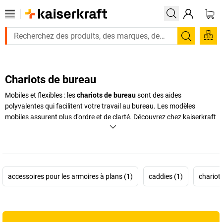
Recherc
Chariots de bureau
Mobiles et flexibles : les
chariots de bureau
sont des aides
polyvalentes qui facilitent votre travail au bureau. Les modèles
mobiles assurent plus d'ordre et de clarté. Découvrez chez
kaiserkraft
des chariots de bureau dans différentes versions – du
chariot à
dossiers
et
classeurs
chromé au
chariot à dossiers suspendus
peu
encombrant.
+
Afficher plus
accessoires pour les armoires à plans (1)
caddies (1)
chariot