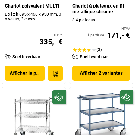
Chariot polyvalent MULTI
Chariot à plateaux en fil
métallique chromé
L x l x h 895 x 460 x 950 mm, 3
niveaux, 3 cuves
à 4 plateaux
HTVA
171,- €
à partir de
HTVA
335,- €
(3)
Snel leverbaar
Snel leverbaar
Afficher le produit
Afficher 2 variantes