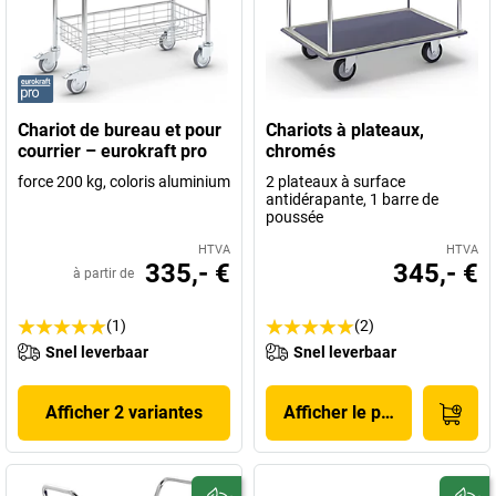
Chariot de bureau et pour
Chariots à plateaux,
courrier – eurokraft pro
chromés
force 200 kg, coloris aluminium
2 plateaux à surface
antidérapante, 1 barre de
poussée
HTVA
HTVA
335,- €
345,- €
à partir de
(1)
(2)
Snel leverbaar
Snel leverbaar
Afficher 2 variantes
Afficher le produit