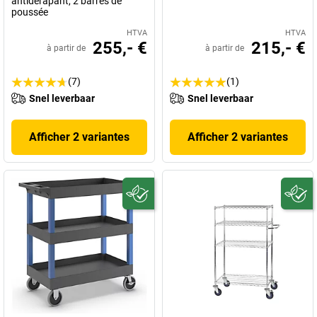
antidérapant, 2 barres de
poussée
HTVA
HTVA
255,- €
215,- €
à partir de
à partir de
(7)
(1)
Snel leverbaar
Snel leverbaar
Afficher 2 variantes
Afficher 2 variantes