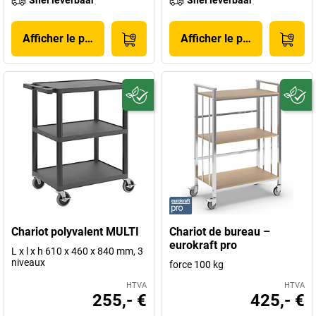
Snel leverbaar
Snel leverbaar
Afficher le produit
Afficher le produit
Chariot polyvalent MULTI
Chariot de bureau –
eurokraft pro
L x l x h 610 x 460 x 840 mm, 3
niveaux
force 100 kg
HTVA
HTVA
255,- €
425,- €