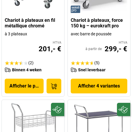
Chariot à plateaux en fil
Chariot à plateaux, force
métallique chromé
150 kg – eurokraft pro
à 3 plateaux
avec barre de poussée
HTVA
HTVA
201,- €
299,- €
à partir de
(2)
(5)
Binnen 4 weken
Snel leverbaar
Afficher le produit
Afficher 4 variantes